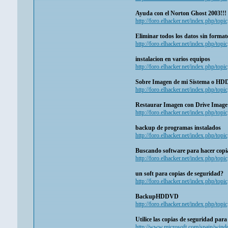
Ayuda con el Norton Ghost 2003!!!
http://foro.elhacker.net/index.php/topi
Eliminar todos los datos sin format
http://foro.elhacker.net/index.php/topi
instalacion en varios equipos
http://foro.elhacker.net/index.php/topi
Sobre Imagen de mi Sistema o HDD d
http://foro.elhacker.net/index.php/top
Restaurar Imagen con Drive Image
http://foro.elhacker.net/index.php/top
backup de programas instalados
http://foro.elhacker.net/index.php/top
Buscando software para hacer copi
http://foro.elhacker.net/index.php/top
un soft para copias de seguridad?
http://foro.elhacker.net/index.php/top
BackupHDDVD
http://foro.elhacker.net/index.php/top
Utilice las copias de seguridad para
http://www.microsoft.com/spain/wind