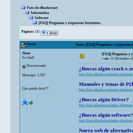
Foro de elhacker.net
Informática
Software
[FAQ] Preguntas y respuestas frecuentes.
Páginas:
[
1
]
Autor
Tema: [FAQ] Preguntas y respuestas f
Siuto
[FAQ] Preguntas y r
Ex-Staff
«
en:
11 Diciembre 20
Desconectado
¿Buscas algún crack o se
http://foro.elhacker.net/index.php/topi
Mensajes: 1.587
Manuales y temas de P2P 
Que puedo decir??
http://foro.elhacker.net/index.php/top
¿Buscas algún Driver?
http://foro.elhacker.net/index.php/top
¿Buscas algún software
http://foro.elhacker.net/index.php/top
Nueva web de alternativa