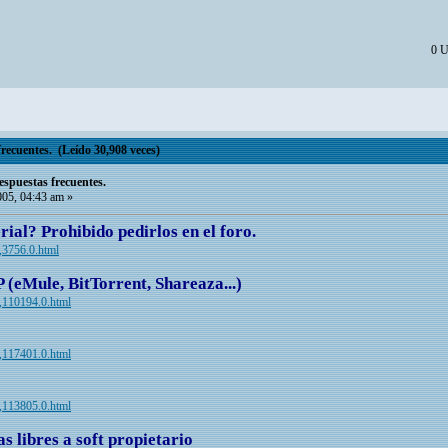
0 U
recuentes. (Leído 30,908 veces)
espuestas frecuentes.
05, 04:43 am »
rial? Prohibido pedirlos en el foro.
c,3756.0.html
(eMule, BitTorrent, Shareaza...)
ic,110194.0.html
ic,117401.0.html
?
ic,113805.0.html
s libres a soft propietario