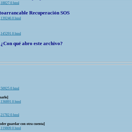
c,18827.0.html
toarrancable Recuperación SOS
ic,139246.0.html
ic,145291.0.html
? ¿Con qué abro este archivo?
c,50925.0.html
narlo]
ic,136891.0.html
c,21782.0.html
oder guardar con otra cuenta]
ic,119809.0.html