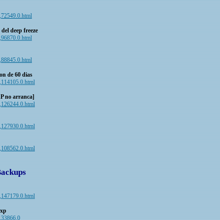
c,72549.0.html
 del deep freeze
c,96870.0.html
c,88845.0.html
ion de 60 dias
ic,114105.0.html
XP no arranca]
ic,126244.0.html
ic,127930.0.html
ic,108562.0.html
Backups
ic,147179.0.html
 xp
c,33866.0