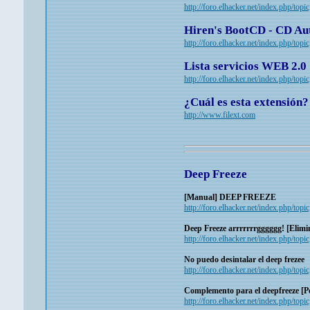
http://foro.elhacker.net/index.php/topi
Hiren's BootCD - CD Au
http://foro.elhacker.net/index.php/top
Lista servicios WEB 2.0
http://foro.elhacker.net/index.php/top
¿Cuál es esta extensión
http://www.filext.com
Deep Freeze
[Manual] DEEP FREEZE
http://foro.elhacker.net/index.php/topi
Deep Freeze arrrrrrrgggggg! [Elimi
http://foro.elhacker.net/index.php/top
No puedo desintalar el deep frezee
http://foro.elhacker.net/index.php/topi
Complemento para el deepfreeze [P
http://foro.elhacker.net/index.php/top