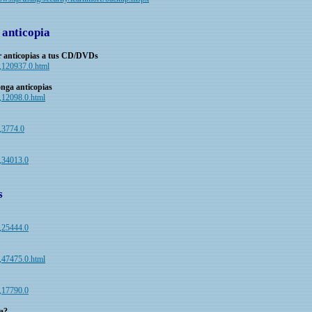
 anticopia
r anticopias a tus CD/DVDs
ic,120937.0.html
nga anticopias
c,12098.0.html
c,3774.0
c,34013.0
s
c,25444.0
c,47475.0.html
c,17790.0
na?