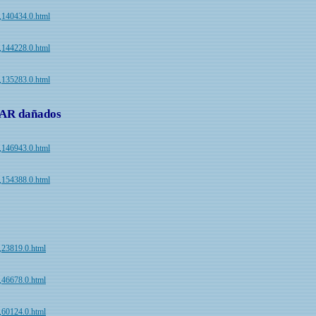
ic,140434.0.html
ic,144228.0.html
ic,135283.0.html
RAR dañados
ic,146943.0.html
ic,154388.0.html
c,23819.0.html
c,46678.0.html
c,60124.0.html