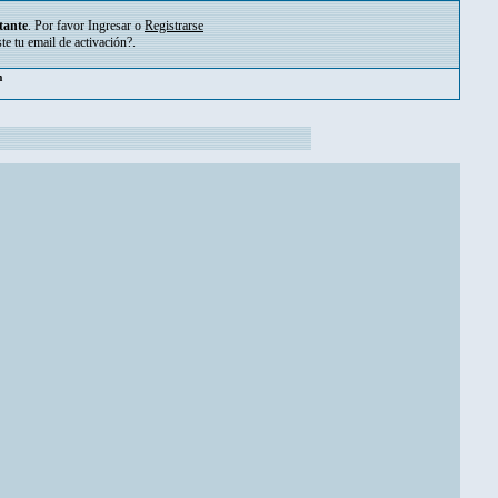
tante
. Por favor
Ingresar
o
Registrarse
ste tu
email de activación?
.
pm