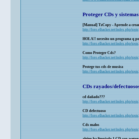
Proteger CDs y sistemas
[Manual] TzCopy - Aprende a crea
http://foro.elhacker.net/index.php/top
HOLA!! necesito un programa q po
http://foro.elhacker.net/index.php/topi
Como Proteger Cds?
http://foro.elhacker.net/index.php/topi
Protege tus cds de musica
http://foro.elhacker.net/index.php/topi
CDs rayados/defectuoso
cd dañado???
http://foro.elhacker.net/index.php/topi
CD defectuoso
http://foro.elhacker.net/index.php/topi
Cds malos
http://foro.elhacker.net/index.php/topi
algien ha limpiado 1 CD con aceto