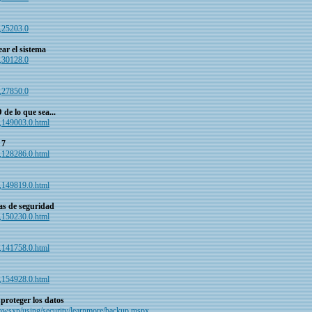
c,25203.0
ear el sistema
c,30128.0
c,27850.0
e lo que sea...
ic,149003.0.html
 7
ic,128286.0.html
ic,149819.0.html
as de seguridad
ic,150230.0.html
ic,141758.0.html
ic,154928.0.html
 proteger los datos
owsxp/using/security/learnmore/backup.mspx