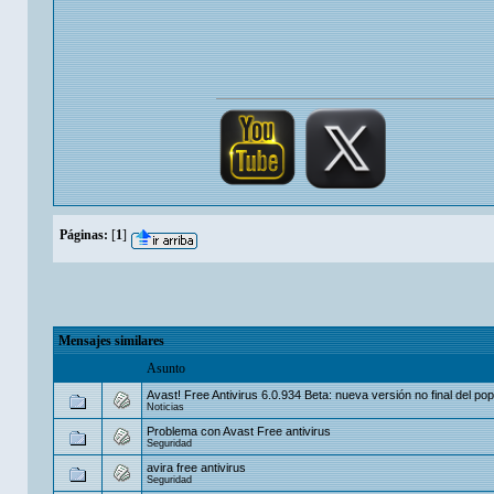
Páginas:
[
1
]
Mensajes similares
Asunto
Avast! Free Antivirus 6.0.934 Beta: nueva versión no final del pop
Noticias
Problema con Avast Free antivirus
Seguridad
avira free antivirus
Seguridad