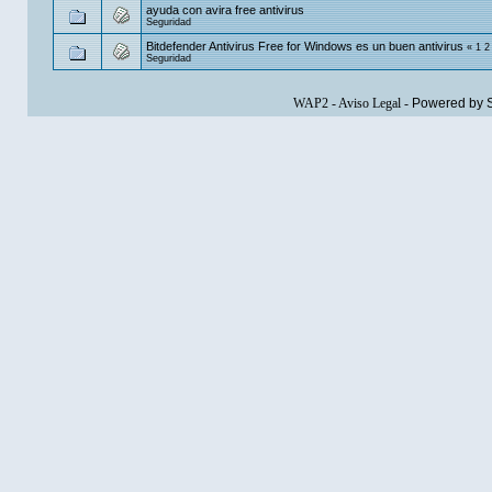
ayuda con avira free antivirus
Seguridad
Bitdefender Antivirus Free for Windows es un buen antivirus
«
1
2
Seguridad
WAP2
-
Aviso Legal
-
Powered by 