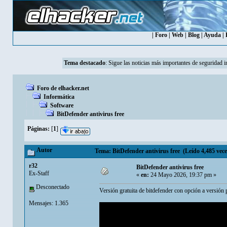
|
Foro
|
Web
|
Blog
|
Ayuda
|
Tema destacado
:
Sigue las noticias más importantes de seguridad i
Foro de elhacker.net
Informática
Software
BitDefender antivirus free
Páginas:
[
1
]
Autor
Tema: BitDefender antivirus free (Leído 4,485 vece
r32
BitDefender antivirus free
Ex-Staff
«
en:
24 Mayo 2026, 19:37 pm »
Desconectado
Versión gratuita de bitdefender con opción a versión
Mensajes: 1.365