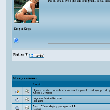
PD ahi esta el aviso que sale de logmein.. el cual ser
King of Kings
Páginas:
[
1
]
Mensajes similares
Asunto
alguien me dice como hacer los cracks para los videojuegos de 
Juegos y Consolas
Logmein Sesion Remota
Foro Libre
Aviso: Cómo elegir y proteger tu PIN
Noticias