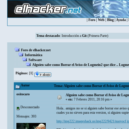
|
Foro
|
Web
|
Blog
|
Ayuda
|
Tema destacado
:
Introducción a
Git
(Primera Parte)
Foro de elhacker.net
Informática
Software
Alguien sabe como Borrar el Aviso de Logmein2 que dice .. Logme
Páginas:
[
1
]
Autor
Tema: Alguien sabe como Borrar el Aviso de Logmei
ositocaro
Alguien sabe como Borrar el Aviso de Logm
«
en:
7 Febrero 2011, 20:16 pm »
Desconectado
Hola.. amigos no se si alguien sabe borrar ese aviso 
cuales ya no sirven para esta version, si alguien supie
Mensajes: 393
http://img222.imageshack.us/img222/9421/nuevocf.j