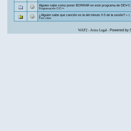
Alguien sabe como poner BORRAR en este programa de DEV-C
Programación C/C++
¿Alguien sabe que canción es la del minuto 3-5 de la sesión?
«
1
Foro Libre
WAP2
-
Aviso Legal
-
Powered by 