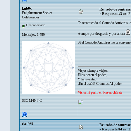
kub0x
Re: robo de contrase
Enlightenment Seeker
«
Respuesta #3 en:
21
Colaborador
Te recomiendo el Comodo Antivirus, es 
Desconectado
Aunque por desgracia y por ahora
Mensajes: 1.486
Si el Comodo Antivirus no te convence
Viejos siempre viejos,
Ellos tienen el poder,
Y la juventud,
¡En el ataúd! Criaturas Al poder.
Visita mi perfil en ResearchGate
S3C M4NI4C
rla1965
Re: robo de contrase
«
Respuesta #4 en:
21