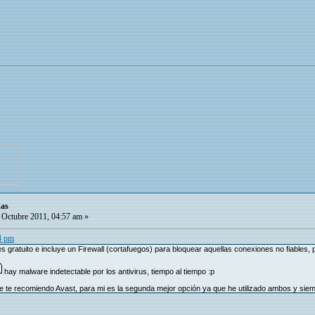
ñas
Octubre 2011, 04:57 am »
04 pm
 gratuito e incluye un Firewall (cortafuegos) para bloquear aquellas conexiones no fiables, 
hay malware indetectable por los antivirus, tiempo al tiempo :p
e te recomiendo Avast, para mi es la segunda mejor opción ya que he utilizado ambos y siem