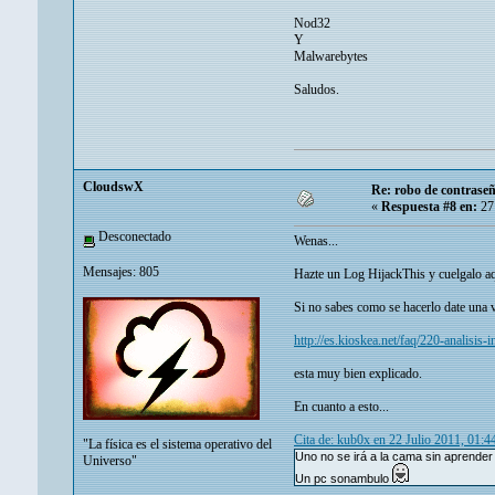
Nod32
Y
Malwarebytes
Saludos.
CloudswX
Re: robo de contrase
«
Respuesta #8 en:
27 
Desconectado
Wenas...
Mensajes: 805
Hazte un Log HijackThis y cuelgalo aq
Si no sabes como se hacerlo date una vu
http://es.kioskea.net/faq/220-analisis-
esta muy bien explicado.
En cuanto a esto...
Cita de: kub0x en 22 Julio 2011, 01:4
"La física es el sistema operativo del
Uno no se irá a la cama sin aprender
Universo"
Un pc sonambulo