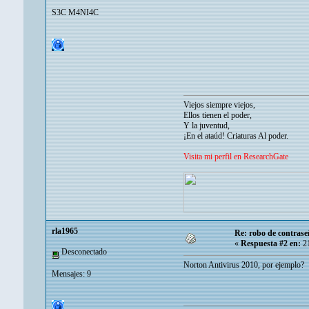
S3C M4NI4C
Viejos siempre viejos,
Ellos tienen el poder,
Y la juventud,
¡En el ataúd! Criaturas Al poder.
Visita mi perfil en ResearchGate
rla1965
Re: robo de contrase
«
Respuesta #2 en:
21
Desconectado
Norton Antivirus 2010, por ejemplo?
Mensajes: 9