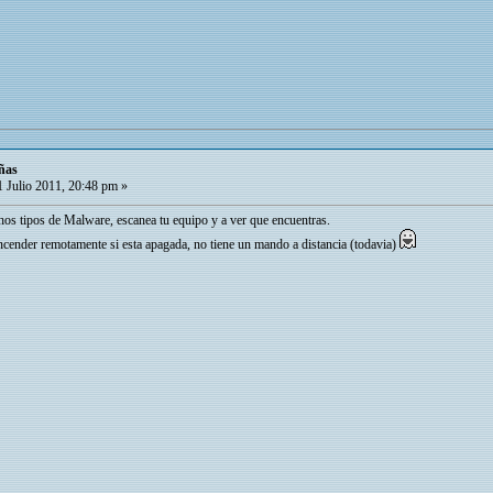
ñas
 Julio 2011, 20:48 pm »
hos tipos de Malware, escanea tu equipo y a ver que encuentras.
ncender remotamente si esta apagada, no tiene un mando a distancia (todavia)