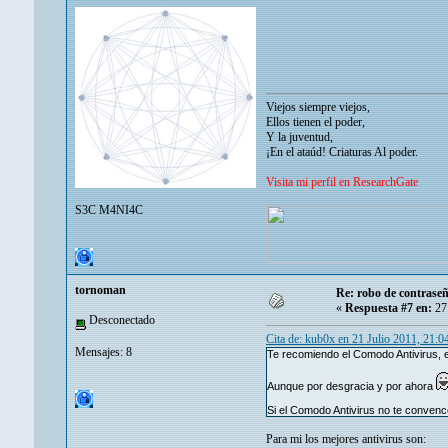
Viejos siempre viejos,
Ellos tienen el poder,
Y la juventud,
¡En el ataúd! Criaturas Al poder.
Visita mi perfil en ResearchGate
S3C M4NI4C
tornoman
Re: robo de contrase
«
Respuesta #7 en:
27 
Desconectado
Cita de: kub0x en 21 Julio 2011, 21:
Mensajes: 8
Te recomiendo el Comodo Antivirus, es
Aunque por desgracia y por ahora
Si el Comodo Antivirus no te convenc
Para mi los mejores antivirus son: