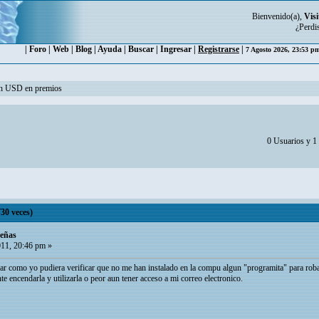
Bienvenido(a),
Visi
¿Perdi
|
Foro
|
Web
|
Blog
|
Ayuda
|
Buscar
|
Ingresar
|
Registrarse
|
7 Agosto 2026, 23:53 
ón USD en premios
0 Usuarios y 1 
30 veces)
señas
011, 20:46 pm »
ar como yo pudiera verificar que no me han instalado en la compu algun "programita" para ro
e encendarla y utilizarla o peor aun tener acceso a mi correo electronico.