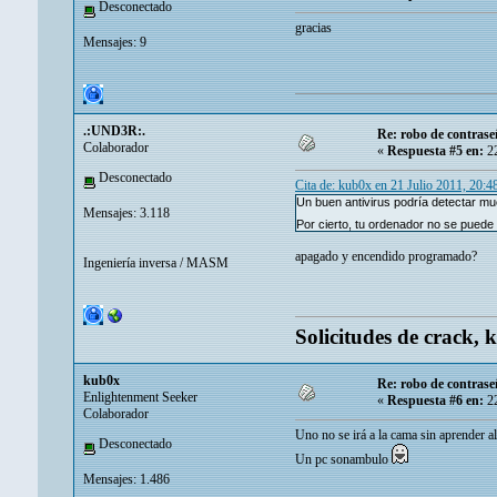
Desconectado
gracias
Mensajes: 9
.:UND3R:.
Re: robo de contrase
Colaborador
«
Respuesta #5 en:
22
Desconectado
Cita de: kub0x en 21 Julio 2011, 20:
Un buen antivirus podría detectar m
Mensajes: 3.118
Por cierto, tu ordenador no se puede
apagado y encendido programado?
Ingeniería inversa / MASM
Solicitudes de crack, 
kub0x
Re: robo de contrase
Enlightenment Seeker
«
Respuesta #6 en:
22
Colaborador
Uno no se irá a la cama sin aprender a
Desconectado
Un pc sonambulo
Mensajes: 1.486