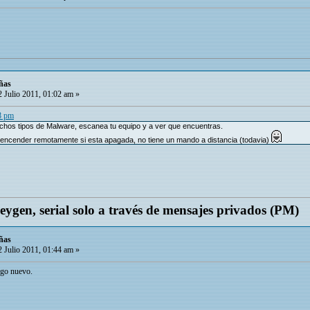
ñas
 Julio 2011, 01:02 am »
48 pm
uchos tipos de Malware, escanea tu equipo y a ver que encuentras.
 encender remotamente si esta apagada, no tiene un mando a distancia (todavia)
keygen, serial solo a través de mensajes privados (PM)
ñas
 Julio 2011, 01:44 am »
lgo nuevo.