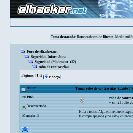
Tema destacado
:
Rompecabezas de
Bitcoin
, Medio mill
Foro de elhacker.net
Seguridad Informática
Seguridad
(Moderador:
r32
)
robo de contraseñas
Páginas:
[
1
]
2
Autor
Tema: robo de contraseñas (Leído 7,7
rla1965
robo de contra
«
en:
21 Julio 2
Desconectado
Hola a todos: Alguien me puede explic
Mensajes: 9
la compu apagada y no estoy en present