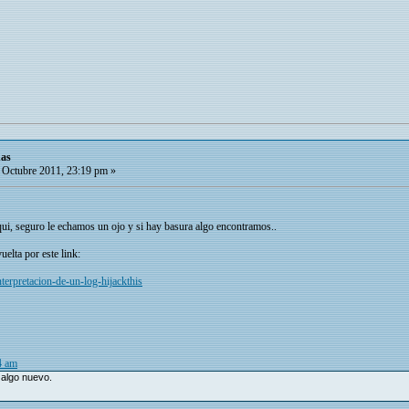
ñas
Octubre 2011, 23:19 pm »
ui, seguro le echamos un ojo y si hay basura algo encontramos..
elta por este link:
interpretacion-de-un-log-hijackthis
4 am
 algo nuevo.