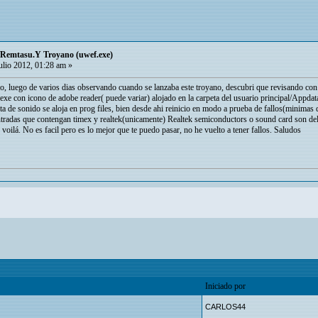
/Remtasu.Y Troyano (uwef.exe)
ulio 2012, 01:28 am »
lo, luego de varios dias observando cuando se lanzaba este troyano, descubri que revisando con
x.exe con icono de adobe reader( puede variar) alojado en la carpeta del usuario principal/Ap
a de sonido se aloja en prog files, bien desde ahi reinicio en modo a prueba de fallos(minimas dl
ntradas que contengan timex y realtek(unicamente) Realtek semiconductors o sound card son d
 voilá. No es facil pero es lo mejor que te puedo pasar, no he vuelto a tener fallos. Saludos
Iniciado por
CARLOS44