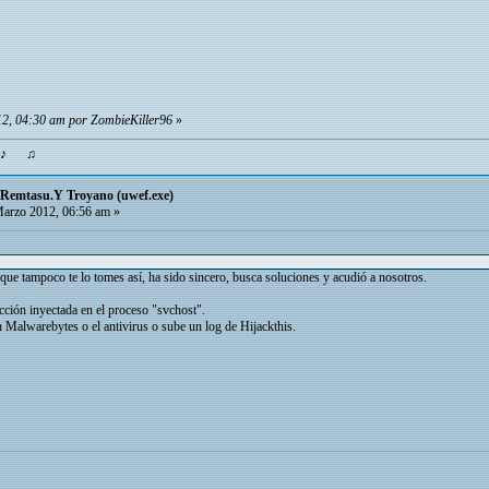
12, 04:30 am por ZombieKiller96
»
" ♪ ♫
/Remtasu.Y Troyano (uwef.exe)
arzo 2012, 06:56 am »
e tampoco te lo tomes así, ha sido sincero, busca soluciones y acudió a nosotros.
cción inyectada en el proceso "svchost".
 Malwarebytes o el antivirus o sube un log de Hijackthis.