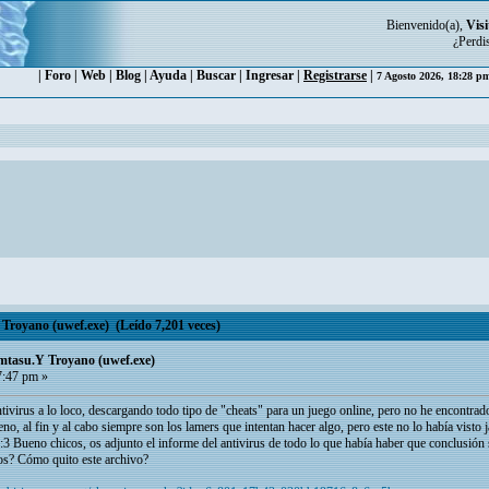
Bienvenido(a),
Visi
¿Perdi
|
Foro
|
Web
|
Blog
|
Ayuda
|
Buscar
|
Ingresar
|
Registrarse
|
7 Agosto 2026, 18:28 
Troyano (uwef.exe) (Leído 7,201 veces)
mtasu.Y Troyano (uwef.exe)
7:47 pm »
ntivirus a lo loco, descargando todo tipo de "cheats" para un juego online, pero no he encontrad
eno, al fin y al cabo siempre son los lamers que intentan hacer algo, pero este no lo había visto
 :3 Bueno chicos, os adjunto el informe del antivirus de todo lo que había haber que conclusió
sos? Cómo quito este archivo?