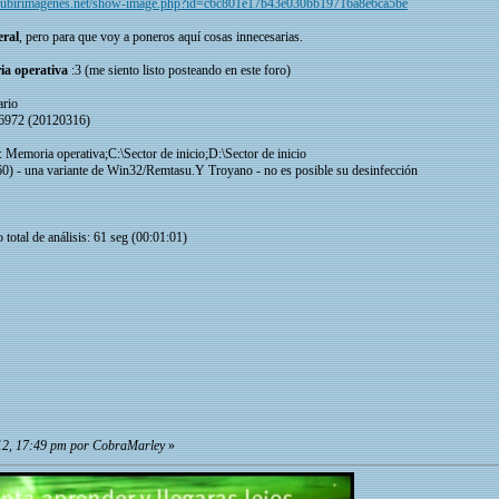
subirimagenes.net/show-image.php?id=c6c801e17b43e030bb19716a8e6ca5be
eral
, pero para que voy a poneros aquí cosas innecesarias.
a operativa
:3 (me siento listo posteando en este foro)
ario
: 6972 (20120316)
: Memoria operativa;C:\Sector de inicio;D:\Sector de inicio
0) - una variante de Win32/Remtasu.Y Troyano - no es posible su desinfección
total de análisis: 61 seg (00:01:01)
12, 17:49 pm por CobraMarley
»