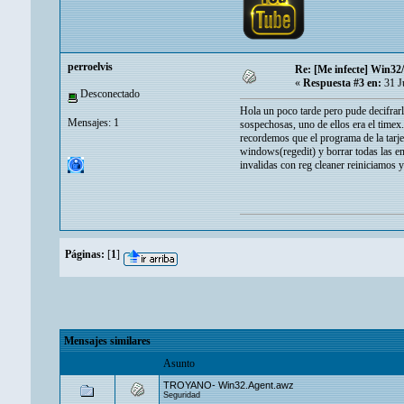
perroelvis
Re: [Me infecte] Win32
«
Respuesta #3 en:
31 J
Desconectado
Hola un poco tarde pero pude decifrar
Mensajes: 1
sospechosas, uno de ellos era el time
recordemos que el programa de la tarjet
windows(regedit) y borrar todas las e
invalidas con reg cleaner reiniciamos y
Páginas:
[
1
]
Mensajes similares
Asunto
TROYANO- Win32.Agent.awz
Seguridad