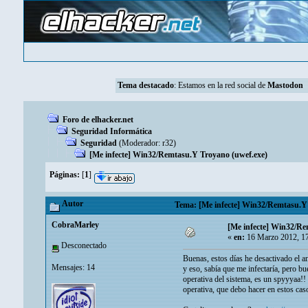
Tema destacado
: Estamos en la red social de
Mastodon
Foro de elhacker.net
Seguridad Informática
Seguridad
(Moderador:
r32
)
[Me infecte] Win32/Remtasu.Y Troyano (uwef.exe)
Páginas:
[
1
]
Autor
Tema: [Me infecte] Win32/Remtasu.Y 
CobraMarley
[Me infecte] Win32/Re
«
en:
16 Marzo 2012, 1
Desconectado
Buenas, estos días he desactivado el a
Mensajes: 14
y eso, sabía que me infectaría, pero bu
operativa del sistema, es un spyyyaa!!
operativa, que debo hacer en estos ca