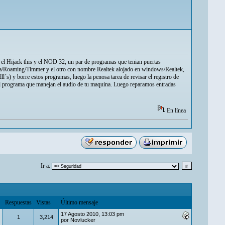
 el Hijack this y el NOD 32, un par de programas que tenian puertas
pdata/Roaming/Timmer y el otro con nombre Realtek alojado en windows/Realtek,
l´s) y borre estos programas, luego la penosa tarea de revisar el registro de
el programa que manejan el audio de tu maquina. Luego reparamos entradas
En línea
Ir a:
Respuestas
Vistas
Último mensaje
17 Agosto 2010, 13:03 pm
1
3,214
por
Novlucker