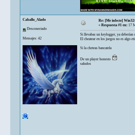
Caballo_Alado
Re: [Me infecte] Win32
«
Respuesta #1 en:
17 M
Desconectado
Si llevabas un keylogger, ya deberían d
Mensajes: 42
El cheatear en los juegos no es algo et
Si la cheteas bancatela
De un player honesto
saludos