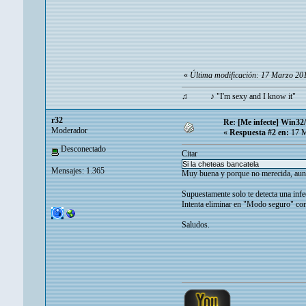
«
Última modificación: 17 Marzo 20
♫ ♪ "I'm sexy and I know it
r32
Re: [Me infecte] Win32
Moderador
«
Respuesta #2 en:
17 M
Desconectado
Citar
Si la cheteas bancatela
Mensajes: 1.365
Muy buena y porque no merecida, aunqu
Supuestamente solo te detecta una infe
Intenta eliminar en "Modo seguro" con
Saludos.