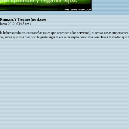
/Remtasu.Y Troyano (uwef.exe)
arzo 2012, 03:45 am »
e haber sacado tus contraseñas (si es que accediste a los servicios), si tenías cosas importantes 
ico, sabes que esta mal, y si te gusta jugar y ves a un sujeto como vos con cheats la verdad que t