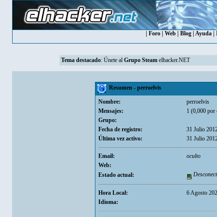
|
Foro
|
Web
|
Blog
|
Ayuda
|
Tema destacado
:
Únete al
Grupo Steam
elhacker.NET
Resumen - perroelvis
Nombre:
perroelvis
Mensajes:
1 (0,000 por 
Grupo:
Fecha de registro:
31 Julio 201
Última vez activo:
31 Julio 201
Email:
oculto
Web:
Desconect
Estado actual:
Hora Local:
6 Agosto 202
Idioma: