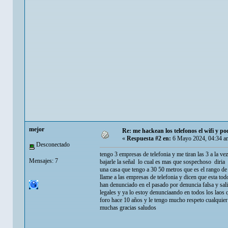
mejor
Re: me hackean los telefonos el wifi y pod
«
Respuesta #2 en:
6 Mayo 2024, 04:34 a
Desconectado
tengo 3 empresas de telefonia y me tiran las 3 a la ve
Mensajes: 7
bajarle la señal lo cual es mas que sospechoso diri
una casa que tengo a 30 50 metros que es el rango de u
llame a las empresas de telefonia y dicen que esta to
han denunciado en el pasado por denuncia falsa y sal
legales y ya lo estoy denunciaando en todos los lao
foro hace 10 años y le tengo mucho respeto cualquier
muchas gracias saludos