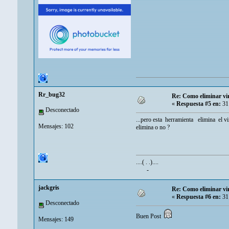
Rr_bug32
Re: Como eliminar vi
«
Respuesta #5 en:
31 
Desconectado
...pero esta herramienta elimina el 
Mensajes: 102
elimina o no ?
....( . .)....
-
jackgris
Re: Como eliminar vi
«
Respuesta #6 en:
31 
Desconectado
Buen Post
Mensajes: 149