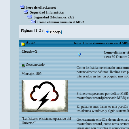
Foro de elhacker.net
Seguridad Informática
Seguridad
(Moderador:
r32
)
Como eliminar virus en el MBR
Páginas:
[
1
]
2
3
Autor
Tema: Como eliminar virus en el MBR
CloudswX
Como eliminar v
«
en:
30 Octubre 
Desconectado
Como les había mencionado anteriorm
potencialmente dañinos. Realizo este 
Mensajes: 805
interesados en leer un poquito mas so
Primero empecemos por definir MBR (M
master boot record(abreviado MBR) es 
En palabras mas llanas es una porción 
instalamos windows y algún sistema li
"La física es el sistema operativo del
Generalmente el BIOS de un sistema bu
Universo"
master boot record, como otros sectore
tareas que son distintas al comportam