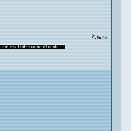
En línea
 cakis, eres el bailarin cantante del mundo...!!!"