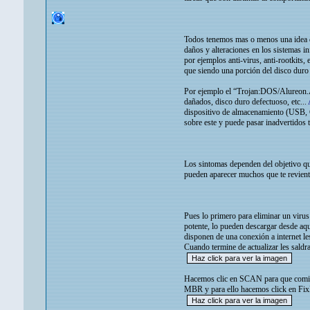
Todos tenemos mas o menos una idea de 
daños y alteraciones en los sistemas i
por ejemplos anti-virus, anti-rootki
que siendo una porción del disco dur
Por ejemplo el “Trojan:DOS/Alureon.A
dañados, disco duro defectuoso, etc...
dispositivo de almacenamiento (USB, C
sobre este y puede pasar inadvertidos t
Los sintomas dependen del objetivo qu
pueden aparecer muchos que te reviente
Pues lo primero para eliminar un virus
potente, lo pueden descargar desde aq
disponen de una conexión a internet le
Cuando termine de actualizar les saldr
Hacemos clic en SCAN para que comien
MBR y para ello hacemos click en Fi