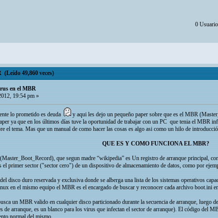
0 Usuarios
 (Leído 49,860 veces)
irus en el MBR
2012, 19:54 pm »
ente lo prometido es deuda
y aqui les dejo un pequeño paper sobre que es el MBR (Master
paper ya que en los últimos días tuve la oportunidad de trabajar con un PC que tenia el MBR i
bre el tema. Mas que un manual de como hacer las cosas es algo asi como un hilo de introducci
QUE ES Y COMO FUNCIONA EL MBR?
aster_Boot_Record), que segun madre “wikipedia” es Un registro de arranque principal, cono
el primer sector ("sector cero") de un dispositivo de almacenamiento de datos, como por ejem
del disco duro reservada y exclusiva donde se alberga una lista de los sistemas operativos cap
nux en el mismo equipo el MBR es el encargado de buscar y reconocer cada archivo boot.ini en 
sca un MBR valido en cualquier disco particionado durante la secuencia de arranque, luego de 
s de arranque, es un blanco para los virus que infectan el sector de arranque). El código del 
iento normal del mismo.