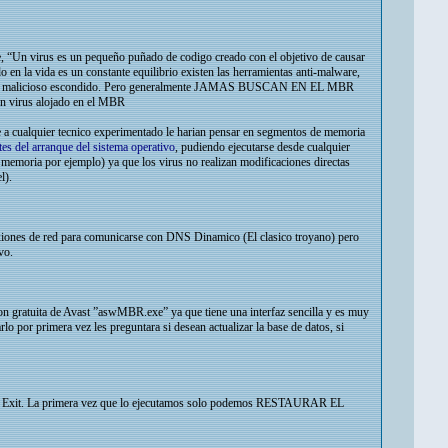
te, “Un virus es un pequeño puñado de codigo creado con el objetivo de causar
 en la vida es un constante equilibrio existen las herramientas anti-malware,
de código malicioso escondido. Pero generalmente JAMAS BUSCAN EN EL MBR
un virus alojado en el MBR
 a cualquier tecnico experimentado le harian pensar en segmentos de memoria
es del arranque del sistema operativo
, pudiendo ejecutarse desde cualquier
memoria por ejemplo) ya que los virus no realizan modificaciones directas
l).
nexiones de red para comunicarse con DNS Dinamico (El clasico troyano) pero
vo.
ion gratuita de Avast ”aswMBR.exe” ya que tiene una interfaz sencilla y es muy
lo por primera vez les preguntara si desean actualizar la base de datos, si
og y Exit. La primera vez que lo ejecutamos solo podemos RESTAURAR EL