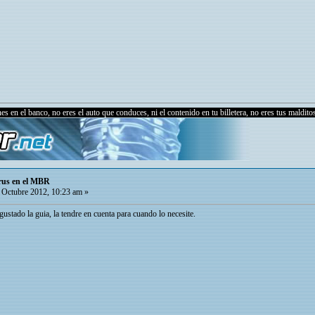
s en el banco, no eres el auto que conduces, ni el contenido en tu billetera, no eres tus malditos
rus en el MBR
Octubre 2012, 10:23 am »
ustado la guia, la tendre en cuenta para cuando lo necesite.