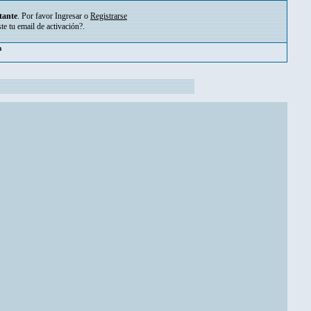
tante
. Por favor
Ingresar
o
Registrarse
ste tu
email de activación?
.
m