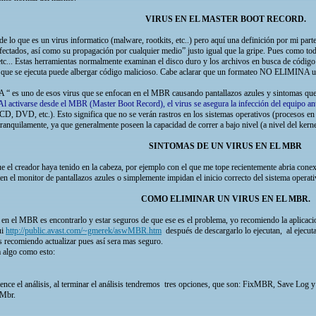
VIRUS EN EL MASTER BOOT RECORD.
lo que es un virus informatico (malware, rootkits, etc..) pero aquí una definición por mi par
nfectados, así como su propagación por cualquier medio” justo igual que la gripe. Pues como todo
ts, etc... Estas herramientas normalmente examinan el disco duro y los archivos en busca 
o que se ejecuta puede albergar código malicioso. Cabe aclarar que un formateo NO ELIMINA 
 “ es uno de esos virus que se enfocan en el MBR causando pantallazos azules y sintomas que
Al activarse desde el MBR (Master Boot Record), el virus se asegura la infección del equipo ant
D, DVD, etc.). Esto significa que no se verán rastros en los sistemas operativos (procesos en 
ranquilamente, ya que generalmente poseen la capacidad de correr a bajo nivel (a nivel del kerne
SINTOMAS DE UN VIRUS EN EL MBR
e el creador haya tenido en la cabeza, por ejemplo con el que me tope recientemente abria co
n el monitor de pantallazos azules o simplemente impidan el inicio correcto del sistema operati
COMO ELIMINAR UN VIRUS EN EL MBR.
 en el MBR es encontrarlo y estar seguros de que ese es el problema, yo recomiendo la aplicac
ui
http://public.avast.com/~gmerek/aswMBR.htm
después de descargarlo lo ejecutan, al ejecutar
s recomiendo actualizar pues así sera mas seguro.
a algo como esto:
ce el análisis, al terminar el análisis tendremos tres opciones, que son: FixMBR, Save L
xMbr.