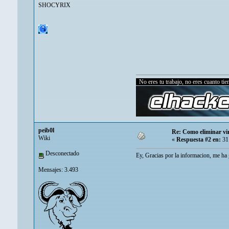
SHOCYRIX
No eres tu trabajo, no eres cuanto tiene
peib0l
Re: Como eliminar vi
Wiki
«
Respuesta #2 en:
31 
Desconectado
Ey, Gracias por la informacion, me ha g
Mensajes: 3.493