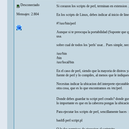
Desconectado
Si corazon los scripts de perl, terminan en extension .
Mensajes: 2.804
En los scripts de Linux, debes indicar al inicio de linea
#!/usr/bin/perl
Aunque si te preocupa la portabilidad (Suponte que 
usa.
sobre cual de todos los 'perls' usar... Pues simple, ne
/usr/bin
/bin
/usr/local/bin
En el caso de perl, siendo que la mayoria de distros y
fuente de perl y lo compiles, al menos que le indiques 
Necesitas indicar la ubicacion del interprete ejecutab
otra cosa, que es lo que encontramos en /etc/perl.
Donde debes guardar tu script perl creado? donde gus
lo importante es que en la cabecera pongas la ubicacion
Para ejecutar los scripts de perl, sencillamente haces :
bash$ perl script.pl