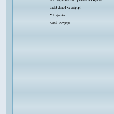
O le das permisos de ejecucion al scriptcito
bash$ chmod +x script.pl
Y lo ejecutas :
bash$ ./script.pl