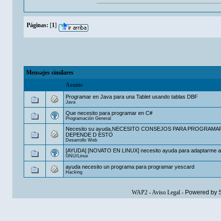
Páginas:
[
1
]
Mensajes similares
Asunto
Programar en Java para una Tablet usando tablas DBF
Java
Que necesito para programar en C#
Programación General
Necesito su ayuda,NECESITO CONSEJOS PARA PROGRAMAR
DEPENDE D ESTO
Desarrollo Web
[AYUDA] [NOVATO EN LINUX] necesito ayuda para adaptarme a 
GNU/Linux
ayuda necesito un programa para programar yescard
Hacking
WAP2
-
Aviso Legal
-
Powered by 