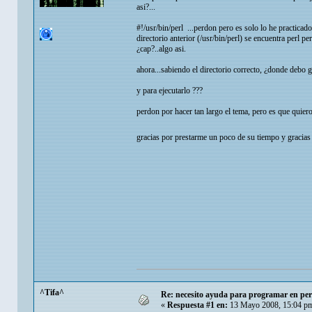
asi?...
#!/usr/bin/perl ...perdon pero es solo lo he practicad
directorio anterior (/usr/bin/perl) se encuentra perl pe
¿cap?..algo asi.
ahora...sabiendo el directorio correcto, ¿donde debo
y para ejecutarlo ???
perdon por hacer tan largo el tema, pero es que quiero
gracias por prestarme un poco de su tiempo y graci
^Tifa^
Re: necesito ayuda para programar en per
«
Respuesta #1 en:
13 Mayo 2008, 15:04 p