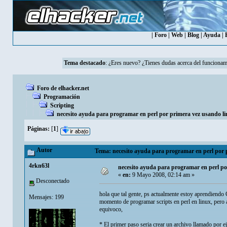
|
Foro
|
Web
|
Blog
|
Ayuda
|
Tema destacado
:
¿Eres nuevo? ¿Tienes dudas acerca del funcionam
Foro de elhacker.net
Programación
Scripting
necesito ayuda para programar en perl por primera vez usando l
Páginas:
[
1
]
Autor
Tema: necesito ayuda para programar en perl por p
4rkn63l
necesito ayuda para programar en perl po
«
en:
9 Mayo 2008, 02:14 am »
Desconectado
hola que tal gente, ps actualmente estoy aprendiend
Mensajes: 199
momento de programar scripts en perl en linux, pero 
equivoco,
* El primer paso seria crear un archivo llamado por ej