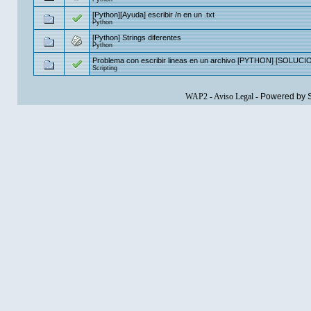
[Python][Ayuda] escribir /n en un .txt
Python
[Python] Strings diferentes
Python
Problema con escribir lineas en un archivo [PYTHON] [SOLUC
Scripting
WAP2
-
Aviso Legal
-
Powered by 