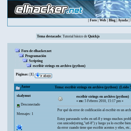
|
Foro
|
Web
|
Blog
|
Ayuda
|
Tema destacado
:
Tutorial básico de
Quickjs
Foro de elhacker.net
Programación
Scripting
escribir strings en archivo (python)
Páginas:
[
1
]
Autor
Tema: escribir strings en archivo (python) (Leído 5
skalymut
escribir strings en archivo (python)
«
en:
5 Febrero 2010, 15:17 pm »
Desconectado
Por qué da error de codificación al escribir en un arch
Mensajes: 1
Estoy parseando webs en utf-8 y tengo muchos problema
con unicode(string,"utf-8") y luego ya lo escribe bien 
da error cuando tiene que escribir acentos y eñes, etc.