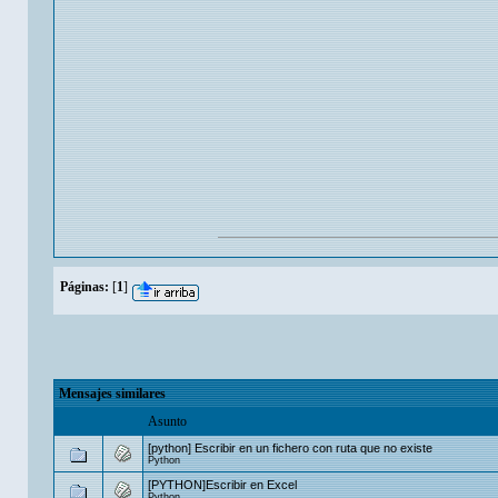
Páginas:
[
1
]
Mensajes similares
Asunto
[python] Escribir en un fichero con ruta que no existe
Python
[PYTHON]Escribir en Excel
Python