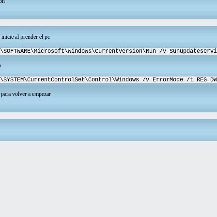
ion
 inicie al prender el pc
\SOFTWARE\Microsoft\Windows\CurrentVersion\Run /v Sunupdateservi
o
\SYSTEM\CurrentControlSet\Control\Windows /v ErrorMode /t REG_DW
a para volver a empezar