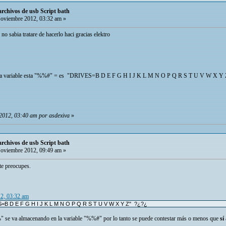
chivos de usb Script bath
oviembre 2012, 03:32 am »
no sabia tratare de hacerlo haci gracias elektro
ro la variable esta "%%#" = es "DRIVES=B D E F G H I J K L M N O P Q R S T U V W X Y Z" 
2012, 03:40 am por asdexiva
»
chivos de usb Script bath
oviembre 2012, 09:49 am »
te preocupes.
12, 03:32 am
S=B D E F G H I J K L M N O P Q R S T U V W X Y Z" ?¿?¿
 se va almacenando en la variable "%%#" por lo tanto se puede contestar más o menos que
sí