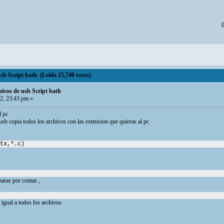
0
b Script bath (Leído 15,746 veces)
vos de usb Script bath
2, 23:43 pm »
l pc
a usb copia todos los archivos con las extension que quieras al pc
tx,*.c)
paras por comas ,
s igual a todos los archivos