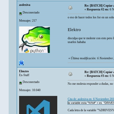
asdexiva
Re: [BATCH] Copiar ar
«
Respuesta #2 en:
6 N
Desconectado
o eso de hacer todos los for en un solo 
Mensajes: 217
Elektro
disculpa que te moleste con esto pe
usarlos hahaha
«
Última modificación: 6 Noviembre 
Eleкtro
Re: [BATCH] Copiar ar
Ex-Staff
«
Respuesta #3 en:
6 N
Desconectado
No me molesta responder a dudas, no 
Mensajes: 10.040
Cita de: asdexiva en 6 Noviembre 20
la variable esta "%%#" = es "DRIVE
Cada letra de la variable "%DRIVES%"