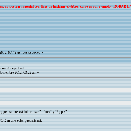
as, no postear material con fines de hacking
nó éticos
, como es por ejemplo "
ROBAR E
2012, 03:42 am por asdexiva
»
e usb Script bath
oviembre 2012, 03:22 am »
 pptx, sin necesidad de usar "*.docx" y "*.pptx".
FOR en uno solo, quedaría así: