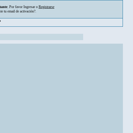
tante
. Por favor
Ingresar
o
Registrarse
ste tu
email de activación?
.
pm