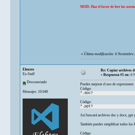
MOD: Haz el favor de leer las norm
«
Última modificación: 6 Noviembre 
Eleкtro
Re: Copiar archivos d
Ex-Staff
«
Respuesta #1 en:
6 N
Desconectado
Puedes mejorar el uso de expresiones:
Código:
Mensajes: 10.040
*.doc?
Código:
*.ppt?
Así buscará archivos doc y docx, ppt y
También puedes simplificar todos los 
Código