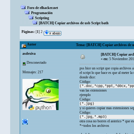
Foro de elhacker.net
Programación
Scripting
[BATCH] Copiar archivos de usb Script bath
Páginas:
[
1
]
2
Autor
Tema: [BATCH] Copiar archivos de us
asdexiva
[BATCH] Copiar archi
«
en:
5 Noviembre 201
Desconectado
pss hice un script que copia archivos a
Mensajes: 217
el script lo que hace es que al meter l
donde dice:
Código:
(*.doc,*cpp,*ppt,*d0cx,*pp
van las extensiones
ejemplo
Código:
(*.jpg)
y si quieres copiar mas extensiones se
Código:
(*.jpg,*.mp3)
otra cosa no borres el asterico * que e
*=todos los archivos