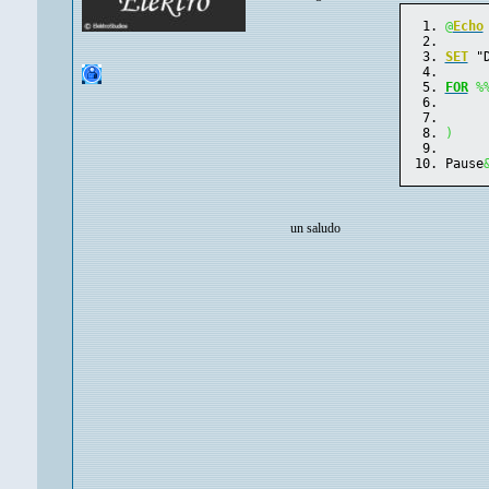
@
Echo
SET
 "
FOR
%
)
Pause
un saludo