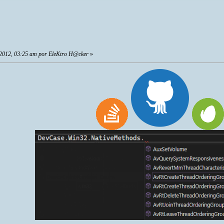
 2012, 03:25 am por EleKtro H@cker
»