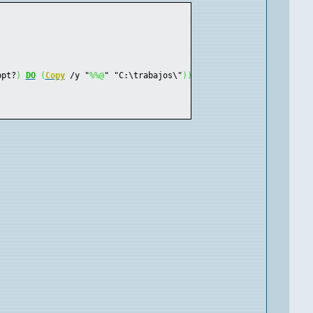
ppt?
)
DO
(
Copy
 /y "
%
%@
" "C:\trabajos\"
))