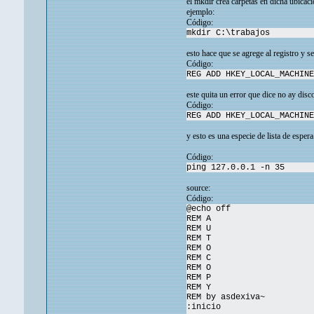
el mkdir crea carpetas en dicha ubicac
ejemplo:
Código:
mkdir C:\trabajos
esto hace que se agrege al registro y se
Código:
REG ADD HKEY_LOCAL_MACHINE
este quita un error que dice no ay disc
Código:
REG ADD HKEY_LOCAL_MACHINE
y esto es una especie de lista de esper
Código:
ping 127.0.0.1 -n 35
source:
Código:
@echo off
REM A
REM U
REM T
REM O
REM C
REM O
REM P
REM Y
REM by asdexiva~
:inicio