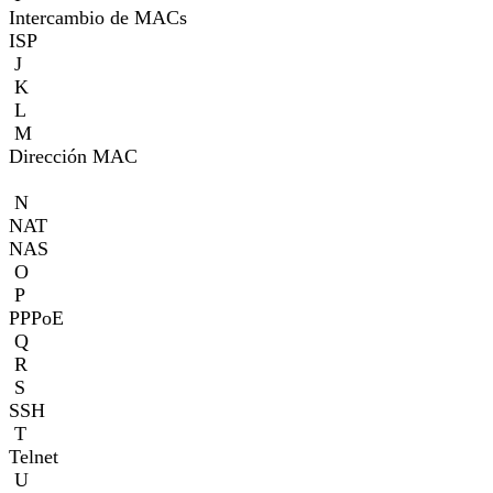
Intercambio de MACs
ISP
J
K
L
M
Dirección MAC
N
NAT
NAS
O
P
PPPoE
Q
R
S
SSH
T
Telnet
U