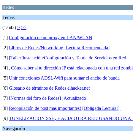
Redes
Temas
(1/642)
>
>>
[1]
Configuración de un proxy en LAN/WLAN
[2]
Libros de Redes/Networking [Lectura Recomendada]
[3]
[Taller]Instalación/Configuración y Teoría de Servicios en Red
[4]
¿Cómo saber si tu dirección IP está relacionada con una red zomb
[5]
Unir conexiones ADSL-Wifi para sumar el ancho de banda
[6]
Glosario de términos de Redes elhacker.net
[7]
[Normas del foro de Redes] ¡Actualizado!
[8]
Recopilación de post mas importantes! [Obligada Lectura!].
[9]
TUNELIZACION SSH, HACIA OTRA RED USANDO UNA
Navegación