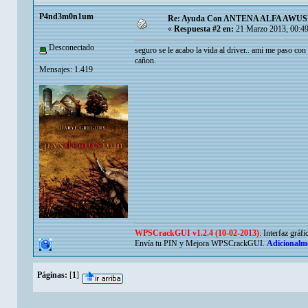
P4nd3m0n1um
Re: Ayuda Con ANTENA ALFA AWUSH
«
Respuesta #2 en:
21 Marzo 2013, 00:49
Desconectado
seguro se le acabo la vida al driver.. ami me paso c
cañon.
Mensajes: 1.419
WPSCrackGUI v1.2.4 (10-02-2013)
: Interfaz gráf
Envía tu PIN y Mejora WPSCrackGUI.
Adicionalm
Páginas:
[
1
]