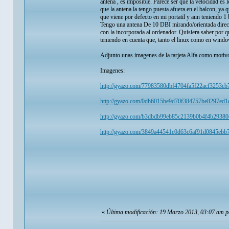
antena , es imposible. Parece ser que la velocidad es
que la antena la tengo puesta afuera en el balcon, ya 
que viene por defecto en mi portatil y aun teniendo 
Tengo una antena De 10 DBI mirando/orientada direct
con la incorporada al ordenador. Quisiera saber por que
teniendo en cuenta que, tanto el linux como en wind
Adjunto unas imagenes de la tarjeta Alfa como motivo ,
Imagenes:
http://gyazo.com/77983580dbf4704fa5f22acf3253cb
http://gyazo.com/0db6015be9d70f384757be8297ed1
http://gyazo.com/b3dbdb99eb85c2139b0b4f4b29380
http://gyazo.com/3849a44541c0d63c6af91d0845ebb
«
Última modificación: 19 Marzo 2013, 03:07 am 