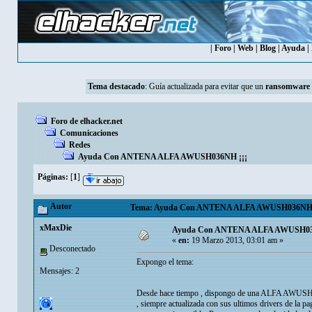
|
Foro
|
Web
|
Blog
|
Ayuda
|
Tema destacado
:
Guía actualizada para evitar que un
ransomware
Foro de elhacker.net
Comunicaciones
Redes
Ayuda Con ANTENA ALFA AWUSH036NH ¡¡¡
Páginas:
[
1
]
Autor
Tema: Ayuda Con ANTENA ALFA AWUSH036NH ¡¡¡
xMaxDie
Ayuda Con ANTENA ALFA AWUSH03
«
en:
19 Marzo 2013, 03:01 am »
Desconectado
Expongo el tema:
Mensajes: 2
Desde hace tiempo , dispongo de una ALFA AWUSH03
, siempre actualizada con sus ultimos drivers de la p