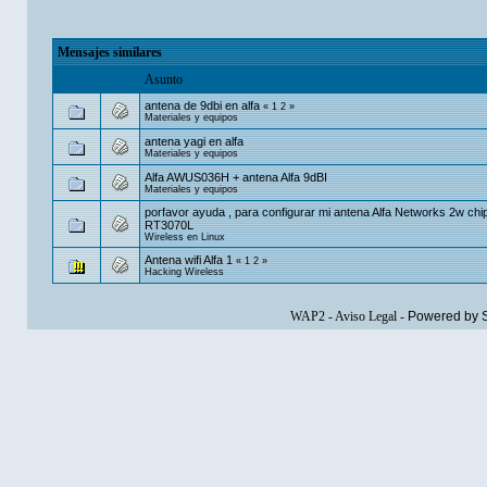
Mensajes similares
Asunto
antena de 9dbi en alfa
«
1
2
»
Materiales y equipos
antena yagi en alfa
Materiales y equipos
Alfa AWUS036H + antena Alfa 9dBI
Materiales y equipos
porfavor ayuda , para configurar mi antena Alfa Networks 2w chip
RT3070L
Wireless en Linux
Antena wifi Alfa 1
«
1
2
»
Hacking Wireless
WAP2
-
Aviso Legal
-
Powered by 