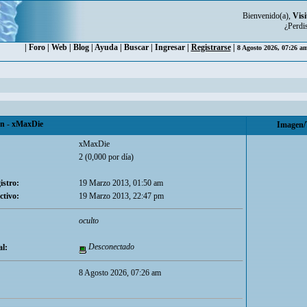
Bienvenido(a),
Visi
¿Perdi
|
Foro
|
Web
|
Blog
|
Ayuda
|
Buscar
|
Ingresar
|
Registrarse
|
8 Agosto 2026, 07:26 a
 - xMaxDie
Imagen/
xMaxDie
2 (0,000 por día)
istro:
19 Marzo 2013, 01:50 am
ctivo:
19 Marzo 2013, 22:47 pm
oculto
Desconectado
l:
8 Agosto 2026, 07:26 am