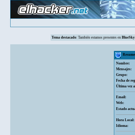
Tema destacado
: También estamos presentes en
BlueSky
Resumen
Nombre:
Mensajes:
Grupo:
Fecha de reg
Última vez a
Email:
Web:
Estado actua
Hora Local:
Idioma: