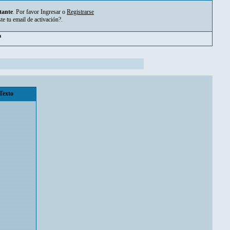
tante
. Por favor
Ingresar
o
Registrarse
ste tu
email de activación?
.
m
Texto