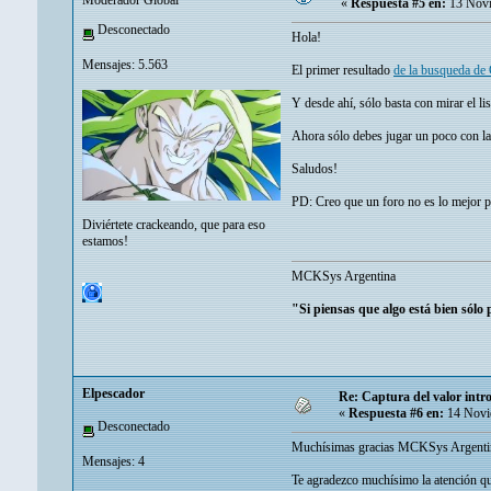
Moderador Global
«
Respuesta #5 en:
13 Novi
Desconectado
Hola!
Mensajes: 5.563
El primer resultado
de la busqueda de
Y desde ahí, sólo basta con mirar el li
Ahora sólo debes jugar un poco con la
Saludos!
PD: Creo que un foro no es lo mejor p
Diviértete crackeando, que para eso
estamos!
MCKSys Argentina
"Si piensas que algo está bien sólo
Elpescador
Re: Captura del valor int
«
Respuesta #6 en:
14 Novi
Desconectado
Muchísimas gracias MCKSys Argenti
Mensajes: 4
Te agradezco muchísimo la atención que