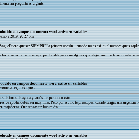
almente mi pregunta es urgente.
roducido en campos documento word activo en variables
embre 2019, 20:27 pm »
n Vaguel' tiene que ser SIEMPRE la primera opción... cuando no es así, es el nombre que s eaplic
a los jóvenes novatos es algo perdonable para que alguien que alega tener cierta antigüedad en e
roducido en campos documento word activo en variables
embre 2019, 20:42 pm »
es de foros de ayuda y jamás he permitido esto.
foros de ayuda, debes ser muy niño. Pero por eso no te preocupes, cuando tengas una urgencia 
n majaderías. Que tengas un bonito día.
roducido en campos documento word activo en variables