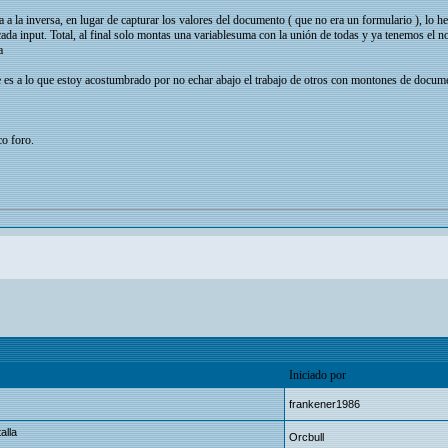
a a la inversa, en lugar de capturar los valores del documento ( que no era un formulario ), lo 
 cada input. Total, al final solo montas una variablesuma con la unión de todas y ya tenemos el
a
e es a lo que estoy acostumbrado por no echar abajo el trabajo de otros con montones de docum
co foro.
Iniciado por
frankener1986
alla
Orcbull