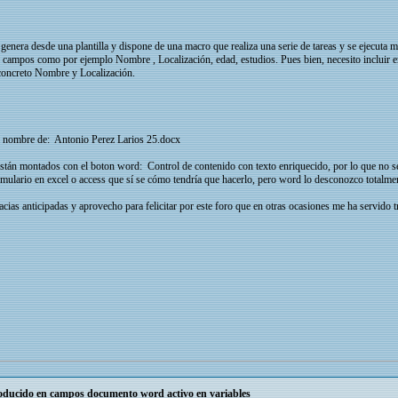
nera desde una plantilla y dispone de una macro que realiza una serie de tareas y se ejecuta 
 campos como por ejemplo Nombre , Localización, edad, estudios. Pues bien, necesito incluir 
concreto Nombre y Localización.
l nombre de: Antonio Perez Larios 25.docx
stán montados con el boton word: Control de contenido con texto enriquecido, por lo que no se
ulario en excel o access que sí se cómo tendría que hacerlo, pero word lo desconozco totalme
ias anticipadas y aprovecho para felicitar por este foro que en otras ocasiones me ha servido
roducido en campos documento word activo en variables