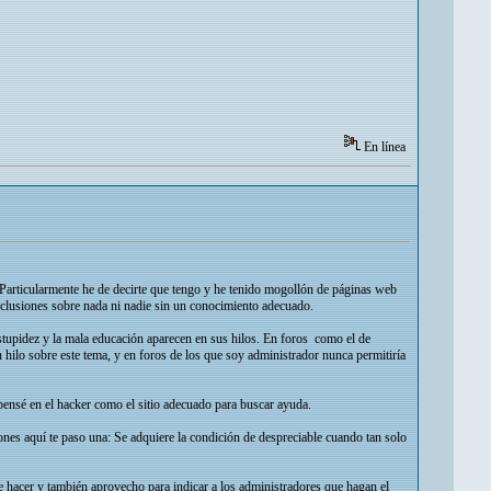
En línea
 Particularmente he de decirte que tengo y he tenido mogollón de páginas web
clusiones sobre nada ni nadie sin un conocimiento adecuado.
stupidez y la mala educación aparecen en sus hilos. En foros como el de
hilo sobre este tema, y en foros de los que soy administrador nunca permitiría
pensé en el hacker como el sitio adecuado para buscar ayuda.
ones aquí te paso una: Se adquiere la condición de despreciable cuando tan solo
 hacer y también aprovecho para indicar a los administradores que hagan el