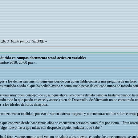
e 2019, 18:30 pm por NEBIRE
»
roducido en campos documento word activo en variables
embre 2019, 20:00 pm »
os a los demás sin tener ni puñetera idea de con quien habla conteste una pregunta de un foro.
mos ayudado a todo el que ha pedido ayuda y como suelo pecar de educado nunca he tomado con
ue tenía muy buen concepto de el, aunque ahora veo que ha debido cambiar bastante cuando la e
udo todo lo que puedo en excel y access) o en de Desarrollo de Microsoft no he encontrado un 
s a los ideales de foros de ayuda.
nozco en su totalidad, por eso al ser en extremo urgente y no encontrar un hilo sobre el tema 
o que conozco desde hace tantos años se encuentren personas como tú y por cierto... Para oraci
lgo nuevo hasta que miras con desprecio a quien todavía no lo sabe.”
o el foro, ya que aunque aquí veo no se saluda a los nuevos, en todos los que conozco se suele