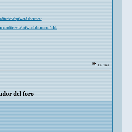
/office/vba/api/word.document
en-us/office/vba/api/word.document.fields
En línea
ador del foro