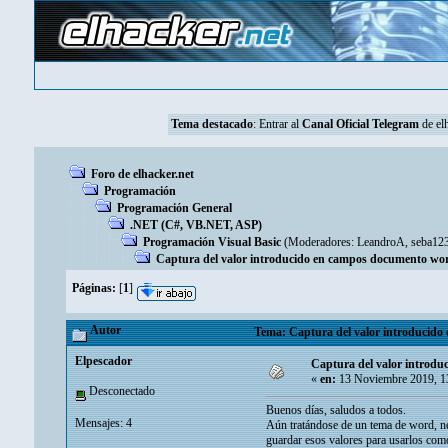
Tema destacado
: Entrar al
Canal Oficial Telegram
de elh
Foro de elhacker.net
Programación
Programación General
.NET (C#, VB.NET, ASP)
Programación Visual Basic
(Moderadores:
LeandroA
,
seba12
Captura del valor introducido en campos documento word
Páginas:
[
1
]
Autor
Tema: Captura del valor introducido 
Elpescador
Captura del valor introdu
«
en:
13 Noviembre 2019, 1
Desconectado
Buenos días, saludos a todos.
Mensajes: 4
Aún tratándose de un tema de word, ne
guardar esos valores para usarlos com