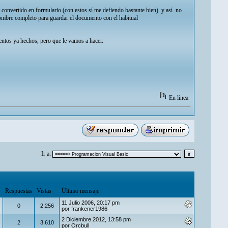
he convertido en formulario (con estos sí me defiendo bastante bien) y así no
 nombre completo para guardar el documento con el habitual
entos ya hechos, pero que le vamos a hacer.
En línea
Ir a:
Respuestas
Vistas
Último mensaje
11 Julio 2006, 20:17 pm
0
2,256
por
frankener1986
2 Diciembre 2012, 13:58 pm
2
3,610
por
Orcbull