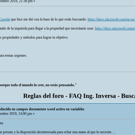
embre 2019, 21:38 pm »
 Google
que hice me dió con la base de lo que estás buscando:
https://docs.microsoft.com/en-us
stado de la izquierda para llegar a la propiedad que necesitarás usar:
https://docs.microsoft.com/
s propiedades y métodos para lograr tu objetivo.
ara temas urgentes.
 porque todo el mundo lo cree, no estás pensando."
Reglas del foro
-
FAQ Ing. Inversa
-
Busc
roducido en campos documento word activo en variables
embre 2019, 14:00 pm »
na
 prestas y la disposición desinteresada para echar una mano al que lo necesita ....