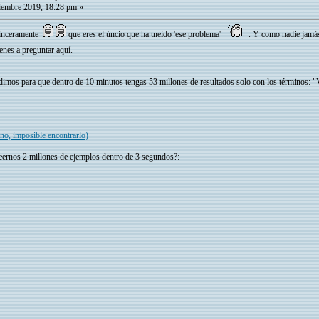
embre 2019, 18:28 pm »
sinceramente
que eres el úncio que ha tneido 'ese problema'
. Y como nadie jamá
enes a preguntar aquí.
edimos para que dentro de 10 minutos tengas 53 millones de resultados solo con los términos
 imposible encontrarlo)
eernos 2 millones de ejemplos dentro de 3 segundos?: