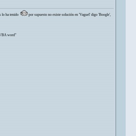
s lo ha tenido
por supuesto no existe solución en 'Vaguel' digo 'Boogle',
: "VBA word"