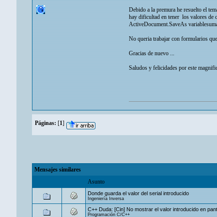
Debido a la premura he resuelto el tem
hay dificultad en tener los valores de
ActiveDocument.SaveAs variablesum
No queria trabajar con formularios qu
Gracias de nuevo ...
Saludos y felicidades por este magnifi
Páginas:
[
1
]
Mensajes similares
Asunto
Donde guarda el valor del serial introducido
Ingeniería Inversa
C++ Duda: [Cin] No mostrar el valor introducido en pant
Programación C/C++