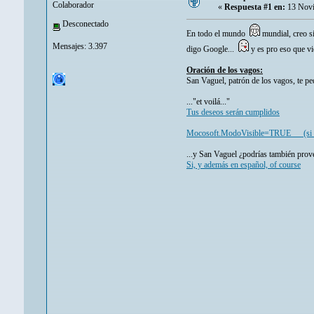
Colaborador
«
Respuesta #1 en:
13 Novi
Desconectado
En todo el mundo
mundial, creo 
Mensajes: 3.397
digo Google...
y es pro eso que vi
Oración de los vagos:
San Vaguel, patrón de los vagos, te p
..."et voilá..."
Tus deseos serán cumplidos
Mocosoft.ModoVisible=TRUE (si no,
...y San Vaguel ¿podrías también prov
Si, y además en español, of course