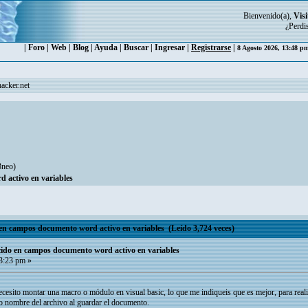
Bienvenido(a),
Visi
¿Perdi
|
Foro
|
Web
|
Blog
|
Ayuda
|
Buscar
|
Ingresar
|
Registrarse
|
8 Agosto 2026, 13:48 
acker.net
3neo
)
 activo en variables
en campos documento word activo en variables (Leído 3,724 veces)
cido en campos documento word activo en variables
3:23 pm »
cesito montar una macro o módulo en visual basic, lo que me indiqueis que es mejor, para real
o nombre del archivo al guardar el documento.