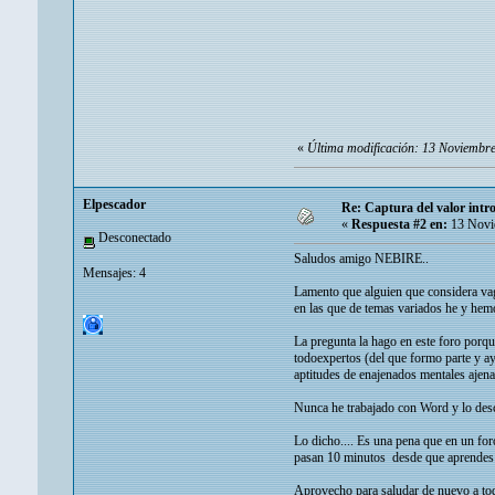
«
Última modificación: 13 Noviembr
Elpescador
Re: Captura del valor int
«
Respuesta #2 en:
13 Novi
Desconectado
Saludos amigo NEBIRE..
Mensajes: 4
Lamento que alguien que considera vag
en las que de temas variados he y he
La pregunta la hago en este foro porq
todoexpertos (del que formo parte y ay
aptitudes de enajenados mentales ajena
Nunca he trabajado con Word y lo desco
Lo dicho.... Es una pena que en un for
pasan 10 minutos desde que aprendes a
Aprovecho para saludar de nuevo a tod