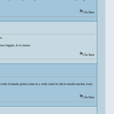
En línea
a.
stos bagajes, lo es menos.
En línea
no todo el mundo piensa como tu y verás como la vida te enseña muchas cosas.
En línea