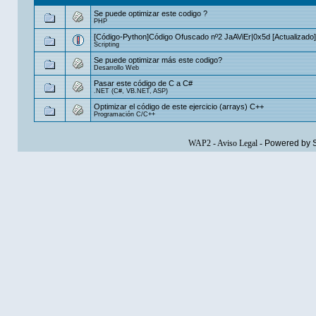
Se puede optimizar este codigo ?
PHP
[Código-Python]Código Ofuscado nº2 JaAViEr|0x5d [Actualizado]
Scripting
Se puede optimizar más este codigo?
Desarrollo Web
Pasar este código de C a C#
.NET (C#, VB.NET, ASP)
Optimizar el código de este ejercicio (arrays) C++
Programación C/C++
WAP2
-
Aviso Legal
-
Powered by 