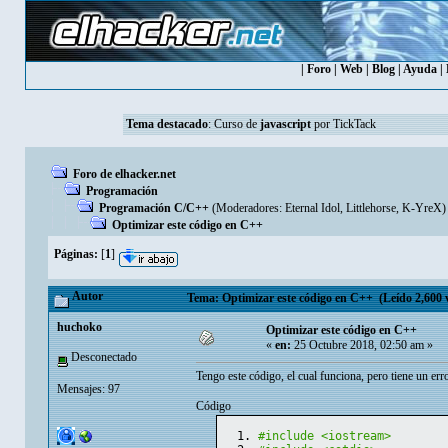
|
Foro
|
Web
|
Blog
|
Ayuda
|
Tema destacado
:
Curso de
javascript
por TickTack
Foro de elhacker.net
Programación
Programación C/C++
(Moderadores:
Eternal Idol
,
Littlehorse
,
K-YreX
)
Optimizar este código en C++
Páginas:
[
1
]
Autor
Tema: Optimizar este código en C++ (Leído 2,600 
huchoko
Optimizar este código en C++
«
en:
25 Octubre 2018, 02:50 am »
Desconectado
Tengo este código, el cual funciona, pero tiene un erro
Mensajes: 97
Código
#include <iostream>