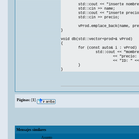
std::cout << "inserte nombre
std::cin >> name;
std::cout << "inserte precio
std::cin >> precio;
vProd.emplace_back(name, pre
}
void db(std::vector<prod>& vProd)
{
for (const auto& i : vProd) 
std::cout << "mombre
<< "precio: 
<< "ID: " <<
}
}
Páginas:
[
1
]
Mensajes similares
Asunto