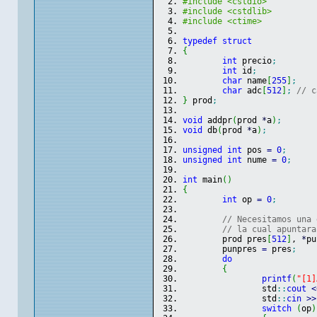
#include <cstdio>
#include <cstdlib>
#include <ctime>
typedef
struct
{
int
 precio
;
int
 id
;
char
 name
[
255
]
;
char
 adc
[
512
]
;
// c
}
 prod
;
void
 addpr
(
prod 
*
a
)
;
void
 db
(
prod 
*
a
)
;
unsigned
int
 pos 
=
0
;
unsigned
int
 nume 
=
0
;
int
 main
(
)
{
int
 op 
=
0
;
// Necesitamos una 
// la cual apuntara
	prod pres
[
512
]
, 
*
pu
	punpres 
=
 pres
;
do
{
printf
(
"[1]
		std
::
cout
<
		std
::
cin
>>
switch
(
op
)