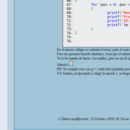
{
for
(
pos 
=
0
;
 pos 
<
{
printf
(
"Nom
printf
(
"Pre
printf
(
"ID:
printf
(
"
\n
-
}
}
En el mismo código se comenta el error, pues el cual 
Pero me gustaría hacerlo dinámico, osea que el númer
Ya le he tratado de hacer, con malloc, pero no era lo 
Saludos
PD: Si compilo esto con g++, todo bien (también pro
VS Studio), al ejecutarlo y elegir la opción 1, se bug
«
Última modificación: 25 Octubre 2018, 02:54 am 