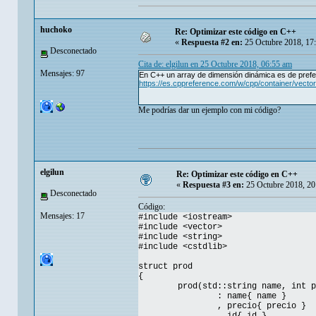
huchoko
Re: Optimizar este código en C++
«
Respuesta #2 en:
25 Octubre 2018, 17
Desconectado
Cita de: elgilun en 25 Octubre 2018, 06:55 am
Mensajes: 97
En C++ un array de dimensión dinámica es de prefer
https://es.cppreference.com/w/cpp/container/vector
Me podrías dar un ejemplo con mi código?
elgilun
Re: Optimizar este código en C++
«
Respuesta #3 en:
25 Octubre 2018, 20
Desconectado
Código:
Mensajes: 17
#include <iostream>
#include <vector>
#include <string>
#include <cstdlib>
struct prod
{
prod(std::string name, int p
: name{ name }
, precio{ precio }