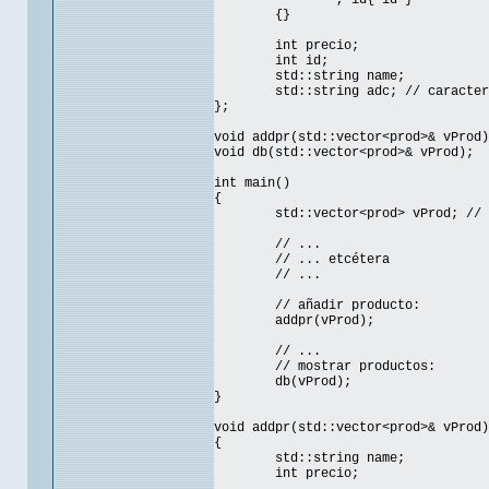
, id{ id }
{}
int precio;
int id;
std::string name;
std::string adc; // caracter
};
void addpr(std::vector<prod>& vProd)
void db(std::vector<prod>& vProd);
int main()
{
std::vector<prod> vProd; // 
// ...
// ... etcétera
// ...
// añadir producto:
addpr(vProd);
// ...
// mostrar productos:
db(vProd);
}
void addpr(std::vector<prod>& vProd)
{
std::string name;
int precio;