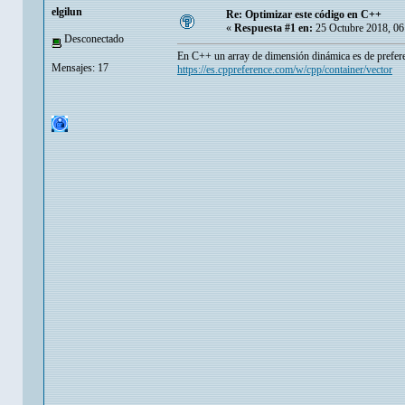
elgilun
Re: Optimizar este código en C++
«
Respuesta #1 en:
25 Octubre 2018, 06
Desconectado
En C++ un array de dimensión dinámica es de prefere
Mensajes: 17
https://es.cppreference.com/w/cpp/container/vector