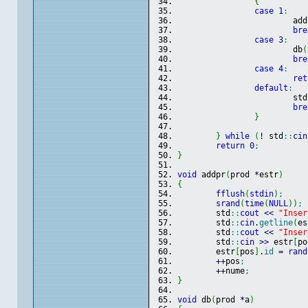
{
case
1
:
			ad
bre
case
3
:
			db
(
bre
case
4
:
ret
default
:
			std
bre
}
}
while
(
!
 std
::
cin
return
0
;
}
void
 addpr
(
prod 
*
estr
)
{
fflush
(
stdin
)
;
srand
(
time
(
NULL
)
)
;
	std
::
cout
<<
"Inser
	std
::
cin
.
getline
(
es
	std
::
cout
<<
"Inser
	std
::
cin
>>
 estr
[
po
	estr
[
pos
]
.
id
=
rand
++
pos
;
++
nume
;
}
void
 db
(
prod 
*
a
)