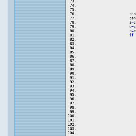
			c
			c
			a
=
c
			b
=
c
			c
=
c
if