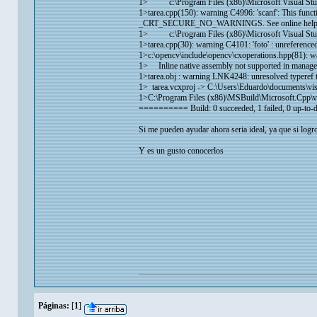
1> c:\Program Files (x86)\Microsoft Visual Studio 
1>tarea.cpp(150): warning C4996: 'scanf': This functi
_CRT_SECURE_NO_WARNINGS. See online help fo
1> c:\Program Files (x86)\Microsoft Visual Studio 
1>tarea.cpp(30): warning C4101: 'foto' : unreferenced
1>c:\opencv\include\opencv\cxoperations.hpp(81): 
1> Inline native assembly not supported in manag
1>tarea.obj : warning LNK4248: unresolved typeref 
1> tarea.vcxproj -> C:\Users\Eduardo\documents\visual 
1>C:\Program Files (x86)\MSBuild\Microsoft.Cpp\v
========== Build: 0 succeeded, 1 failed, 0 up-to
Si me pueden ayudar ahora seria ideal, ya que si logr
Y es un gusto conocerlos
Páginas:
[
1
]