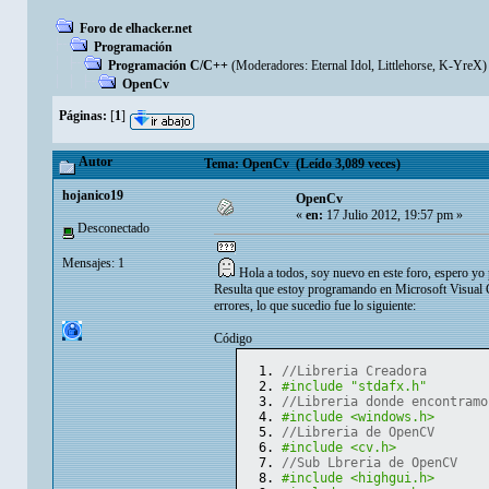
Foro de elhacker.net
Programación
Programación C/C++
(Moderadores:
Eternal Idol
,
Littlehorse
,
K-YreX
)
OpenCv
Páginas:
[
1
]
Autor
Tema: OpenCv (Leído 3,089 veces)
hojanico19
OpenCv
«
en:
17 Julio 2012, 19:57 pm »
Desconectado
Mensajes: 1
Hola a todos, soy nuevo en este foro, espero yo 
Resulta que estoy programando en Microsoft Visual 
errores, lo que sucedio fue lo siguiente:
Código
//Libreria Creadora
#include "stdafx.h"
//Libreria donde encontramo
#include <windows.h> 
//Libreria de OpenCV
#include <cv.h>
//Sub Lbreria de OpenCV
#include <highgui.h>