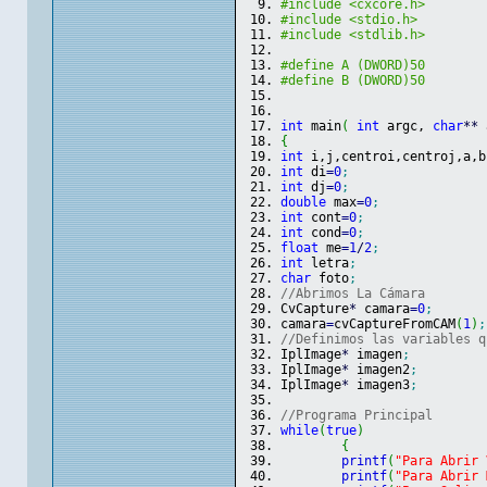
#include <cxcore.h>
#include <stdio.h>
#include <stdlib.h>
#define A (DWORD)50
#define B (DWORD)50
int
 main
(
int
 argc, 
char
**
 
{
int
 i,j,centroi,centroj,a,b
int
 di
=
0
;
int
 dj
=
0
;
double
 max
=
0
;
int
 cont
=
0
;
int
 cond
=
0
;
float
 me
=
1
/
2
;
int
 letra
;
char
 foto
;
//Abrimos La Cámara
CvCapture
*
 camara
=
0
;
camara
=
cvCaptureFromCAM
(
1
)
;
//Definimos las variables q
IplImage
*
 imagen
;
IplImage
*
 imagen2
;
IplImage
*
 imagen3
;
//Programa Principal
while
(
true
)
{
printf
(
"Para Abrir 
printf
(
"Para Abrir 