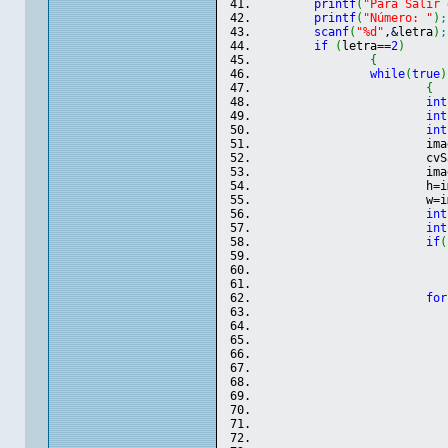
printf
(
"Para Salir 
printf
(
"Número: "
)
;
scanf
(
"%d"
,
&
letra
)
;
if
(
letra
==
2
)
{
while
(
true
)
{
int
int
int
			i
			c
			i
			h
=
i
			w
=
i
int
int
if
(
for