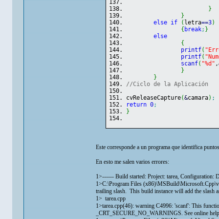
}
}
else
if
(
letra
==
3
)
{
break
;
}
else
{
printf
(
"Err
printf
(
"Num
scanf
(
"%d"
,
}
}
//Ciclo de la Aplicación
cvReleaseCapture
(
&
camara
)
;
return
0
;
}
Este corresponde a un programa que identifica puntos
En esto me salen varios errores:
1>------ Build started: Project: tarea, Configuration:
1>C:\Program Files (x86)\MSBuild\Microsoft.Cpp\v4
trailing slash. This build instance will add the slash 
1> tarea.cpp
1>tarea.cpp(46): warning C4996: 'scanf': This functio
_CRT_SECURE_NO_WARNINGS. See online help fo