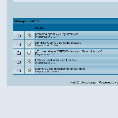
Mensajes similares
Asunto
problema opencv y Objectmarker
Programación C/C++
Compilar OpenCV de forma estática
Programación C/C++
¿Errores al usar OPENCV, No such file or directory?
Programación C/C++
Error cvFindContour en Opencv
Programación C/C++
OpenCV y reconocimiento de patrones
Programación General
WAP2
-
Aviso Legal
-
Powered by 