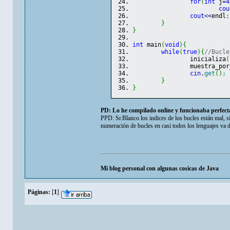
for
(
int
 j
=
4
cou
cout
<<
endl
;
}
}
int
 main
(
void
)
{
while
(
true
)
{
//Bucle
		inicializa
(
		muestra_po
cin
.
get
(
)
;
}
}
PD: Lo he compilado online y funcionaba perfecta
PPD: Sr.Blanco los indices de los bucles están mal, s
numeración de bucles en casi todos los lenguajes va d
Mi blog personal con algunas cosicas de Java
Páginas:
[
1
]