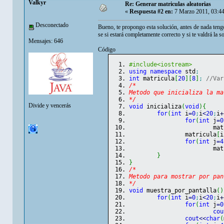
Valkyr
Re: Generar matriculas aleatorias
«
Respuesta #2 en:
7 Marzo 2011, 03:4
Desconectado
Bueno, te propongo esta solución, antes de nada teng
se si estará completamente correcto y si te valdrá la 
Mensajes: 646
Código
#include<iostream>
using
namespace
 std
;
int
 matricula
[
20
]
[
8
]
;
//Var
/*
Metodo que inicializa la ma
*/
Divide y vencerás
void
 inicializa
(
void
)
{
for
(
int
 i
=
0
;
i
<
20
;
i
+
for
(
int
 j
=
0
			m
		matricula
[
i
for
(
int
 j
=
4
			m
}
}
/*
Metodo para mostrar por pan
*/
void
 muestra_por_pantalla
(
)
for
(
int
 i
=
0
;
i
<
20
;
i
+
for
(
int
 j
=
0
cou
cout
<<
char
(