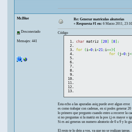
Mr.Blue
Re: Generar matriculas aleatorias
«
Respuesta #1 en:
6 Marzo 2011, 23:1
Desconectado
Código
Mensajes: 441
char
 matriz 
[
20
]
[
8
]
;
for
(
i
=
0
;
i
<
21
;
i
++
)
{
for
(
j
=
0
;
j
<
Esta echo a las apuradas asiq puede aver algun error.
es como trabajar con cadenas, en si podes generar 20 
lo primero que pregunto cuando entro a recorrer la cad
si no preguntas si la matriz en la pos i;j es mayor o i
Si es asi generas un numero aleatorio de 0 a 9 y lo gu
El resto te lo dejo a vos, ya que no se realizan tareas.