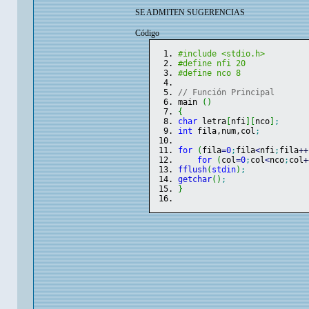
SE ADMITEN SUGERENCIAS
Código
#include <stdio.h>
#define nfi 20
#define nco 8
// Función Principal
main 
(
)
{
char
 letra
[
nfi
]
[
nco
]
;
int
 fila,num,col
;
for
(
fila
=
0
;
fila
<
nfi
;
fila
++
for
(
col
=
0
;
col
<
nco
;
col
+
fflush
(
stdin
)
;
getchar
(
)
;
}