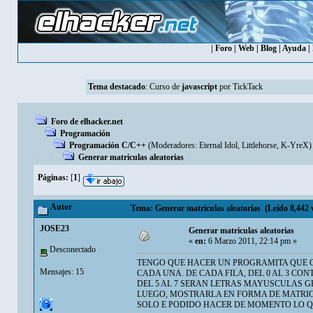
|
Foro
|
Web
|
Blog
|
Ayuda
|
Tema destacado
:
Curso de
javascript
por TickTack
Foro de elhacker.net
Programación
Programación C/C++
(Moderadores:
Eternal Idol
,
Littlehorse
,
K-YreX
)
Generar matriculas aleatorias
Páginas:
[
1
]
Autor
Tema: Generar matriculas aleatorias (Leído 8,442 
JOSE23
Generar matriculas aleatorias
«
en:
6 Marzo 2011, 22:14 pm »
Desconectado
TENGO QUE HACER UN PROGRAMITA QUE GE
Mensajes: 15
CADA UNA. DE CADA FILA, DEL 0 AL 3 CON
DEL 5 AL 7 SERAN LETRAS MAYUSCULAS 
LUEGO, MOSTRARLA EN FORMA DE MATRIC
SOLO E PODIDO HACER DE MOMENTO LO QU