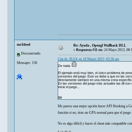
mr.blood
Re: Ayuda , Opengl Wallhack DLL
«
Respuesta #11 en:
24 Mayo 2013, 08:
Desconectado
Cita de: IEAX en 18 Marzo 2013, 03:50 am
Mensajes: 150
De nada
El ejemplo está muy bien, el único problema de pon
versiones del juego. Esto se debe a que en las ve
directamente siempre en una misma zona específica 
En las versiones del juego más actuales las dll s
inicie el juego...
B#
Me parece una mejor opción hacer API Hooking a Get
función si no, tiras un GPA normal para que el juego
No es algo difícil y haces el cheat más compatible co