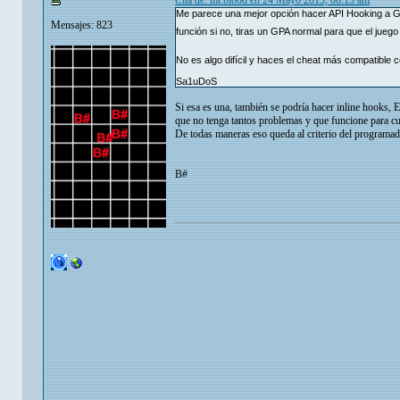
Cita de: mr.blood en 24 Mayo 2013, 08:13 am
Me parece una mejor opción hacer API Hooking a Ge
Mensajes: 823
función si no, tiras un GPA normal para que el jueg
No es algo difícil y haces el cheat más compatible
Sa1uDoS
Si esa es una, también se podría hacer inline hooks, E
que no tenga tantos problemas y que funcione para cua
De todas maneras eso queda al criterio del programador
B#