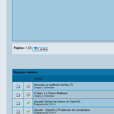
Páginas:
1
[
2
]
Mensajes similares
Asunto
Necesito un wallhack porfas (?)
Juegos y Consolas
X-Spec 1.1 Demo Wallhack
Juegos y Consolas
(Ayuda) Sentar las bases en OpenGL
Programación C/C++
(Ayuda - OpenGL) Problemas de vocabulario
Programación C/C++