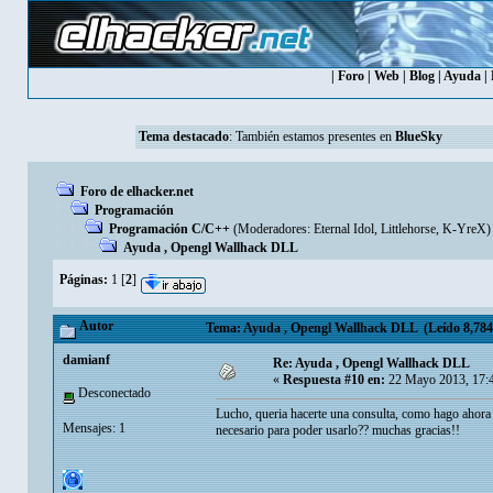
|
Foro
|
Web
|
Blog
|
Ayuda
|
Tema destacado
: También estamos presentes en
BlueSky
Foro de elhacker.net
Programación
Programación C/C++
(Moderadores:
Eternal Idol
,
Littlehorse
,
K-YreX
)
Ayuda , Opengl Wallhack DLL
Páginas:
1
[
2
]
Autor
Tema: Ayuda , Opengl Wallhack DLL (Leído 8,784 
damianf
Re: Ayuda , Opengl Wallhack DLL
«
Respuesta #10 en:
22 Mayo 2013, 17:
Desconectado
Lucho, queria hacerte una consulta, como hago ahora p
Mensajes: 1
necesario para poder usarlo?? muchas gracias!!