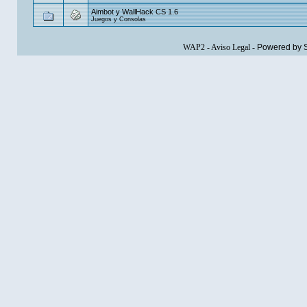
Aimbot y WallHack CS 1.6
Juegos y Consolas
WAP2
-
Aviso Legal
-
Powered by 