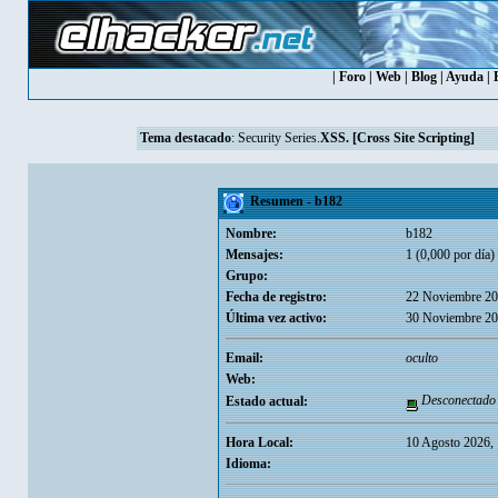
|
Foro
|
Web
|
Blog
|
Ayuda
|
Tema destacado
:
Security Series.
XSS. [Cross Site Scripting]
Resumen - b182
Nombre:
b182
Mensajes:
1 (0,000 por día)
Grupo:
Fecha de registro:
22 Noviembre 20
Última vez activo:
30 Noviembre 20
Email:
oculto
Web:
Desconectado
Estado actual:
Hora Local:
10 Agosto 2026,
Idioma: