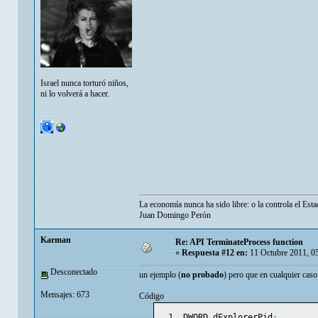
Israel nunca torturó niños,
ni lo volverá a hacer.
La economía nunca ha sido libre: o la controla el Esta
Juan Domingo Perón
Karman
Re: API TerminateProcess function
«
Respuesta #12 en:
11 Octubre 2011, 0
Desconectado
un ejemplo (
no probado
) pero que en cualquier caso
Mensajes: 673
Código
DWORD dExplorerPid
;