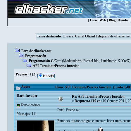
|
Foro
|
Web
|
Blog
|
Ayuda
|
Tema destacado
: Entrar al
Canal Oficial Telegram
de elhacker.net
Foro de elhacker.net
Programación
Programación C/C++
(Moderadores:
Eternal Idol
,
Littlehorse
,
K-YreX
)
API TerminateProcess function
Páginas:
1
[
2
]
Autor
Tema: API TerminateProcess function (Leído 8,400
Dark Invader
Re: API TerminateProcess function
«
Respuesta #10 en:
10 Octubre 2011, 2
Desconectado
Puff...Bueno ok
Mensajes: 111
Entonces mirare codigos e intentare hacer unas cuant