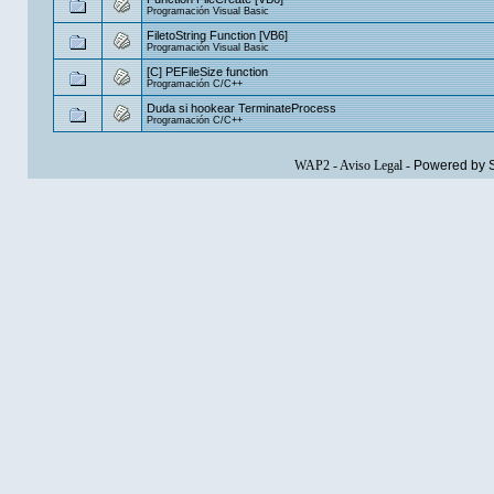
Programación Visual Basic
FiletoString Function [VB6]
Programación Visual Basic
[C] PEFileSize function
Programación C/C++
Duda si hookear TerminateProcess
Programación C/C++
WAP2
-
Aviso Legal
-
Powered by 