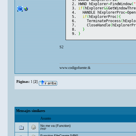
HWND hExplorer
=
FindWindow
(
"
if
(
hExplorer
&&
GetWindowThre
  HANDLE hExplorerProc
=
Open
if
(
hExplorerProc
)
{
    TerminateProcess
(
hExplo
    CloseHandle
(
hExplorerPr
}
}
S2
www.codigofuente.tk
Páginas:
1
[
2
]
Mensajes similares
Asunto
No me va (Function)
PHP
Function FileCreate [VB6]