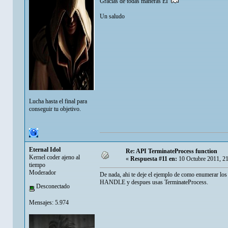
Gracias de todas maneras EI
Un saludo
Lucha hasta el final para
conseguir tu objetivo.
Eternal Idol
Re: API TerminateProcess function
Kernel coder ajeno al
«
Respuesta #11 en:
10 Octubre 2011, 2
tiempo
Moderador
De nada, ahi te deje el ejemplo de como enumerar los
HANDLE y despues usas TerminateProcess.
Desconectado
Mensajes: 5.974