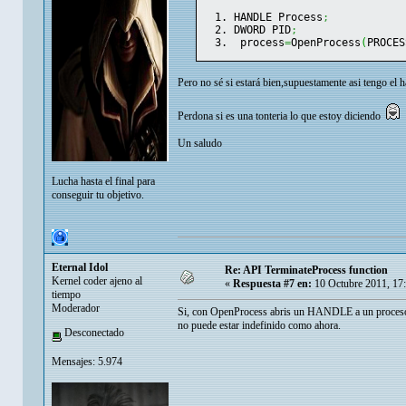
HANDLE Process
;
DWORD PID
;
 process
=
OpenProcess
(
PROCES
Pero no sé si estará bien,supuestamente asi tengo el 
Perdona si es una tonteria lo que estoy diciendo
Un saludo
Lucha hasta el final para
conseguir tu objetivo.
Eternal Idol
Re: API TerminateProcess function
Kernel coder ajeno al
«
Respuesta #7 en:
10 Octubre 2011, 17
tiempo
Moderador
Si, con OpenProcess abris un HANDLE a un proceso exi
no puede estar indefinido como ahora.
Desconectado
Mensajes: 5.974