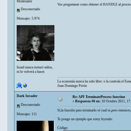
Moderador
Vos preguntaste como obtener el HANDLE al proceso,
Desconectado
Mensajes: 5.974
Israel nunca torturó niños,
ni lo volverá a hacer.
La economía nunca ha sido libre: o la controla el Esta
Juan Domingo Perón
Dark Invader
Re: API TerminateProcess function
«
Respuesta #6 en:
10 Octubre 2011, 17
Desconectado
Sí,la función para terminarlo sé cual es,pero entonce
Mensajes: 111
Te pongo un ejemplo que estoy leyendo:
Código