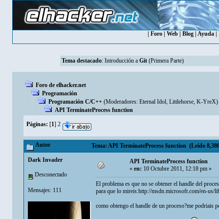
|
Foro
|
Web
|
Blog
|
Ayuda
|
Tema destacado
:
Introducción a
Git
(Primera Parte)
Foro de elhacker.net
Programación
Programación C/C++
(Moderadores:
Eternal Idol
,
Littlehorse
,
K-YreX
)
API TerminateProcess function
Páginas:
[
1
]
2
Autor
Tema: API TerminateProcess function (Leído 8,386
Dark Invader
API TerminateProcess function
«
en:
10 Octubre 2011, 12:18 pm »
Desconectado
El problema es que no se obtener el handle del proces
Mensajes: 111
para que lo mireis:http://msdn.microsoft.com/en-u
como obtengo el handle de un proceso?me podriais p