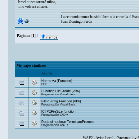
Israel nunca torturó niños,
ni lo volverá a hacer.
La economía nunca ha sido libre: o la controla el Esta
Juan Domingo Perón
Páginas:
[
1
]
2
Mensajes similares
Asunto
No me va (Function)
PHP
Function FileCreate [VB6]
Programación Visual Basic
FiletoString Function [VB6]
Programación Visual Basic
[C] PEFileSize function
Programación C/C++
Duda si hookear TerminateProcess
Programación C/C++
WAP2
-
Aviso Legal
-
Powered by 