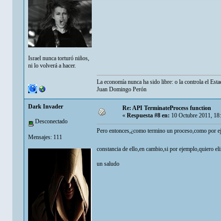
Israel nunca torturó niños,
ni lo volverá a hacer.
La economía nunca ha sido libre: o la controla el Esta
Juan Domingo Perón
Dark Invader
Re: API TerminateProcess function
«
Respuesta #8 en:
10 Octubre 2011, 18
Desconectado
Pero entonces,¿como termino un proceso,como por ejem
Mensajes: 111
constancia de ello,en cambio,si por ejemplo,quiero el
un saludo