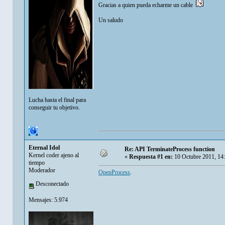
Gracias a quien pueda echarme un cable
Un saludo
Lucha hasta el final para
conseguir tu objetivo.
Eternal Idol
Re: API TerminateProcess function
Kernel coder ajeno al
«
Respuesta #1 en:
10 Octubre 2011, 14
tiempo
Moderador
OpenProcess
.
Desconectado
Mensajes: 5.974