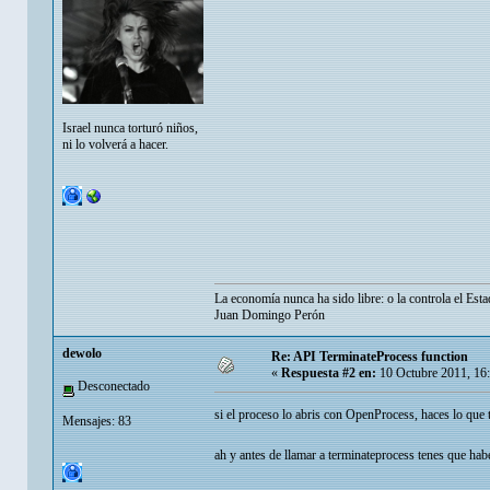
Israel nunca torturó niños,
ni lo volverá a hacer.
La economía nunca ha sido libre: o la controla el Esta
Juan Domingo Perón
dewolo
Re: API TerminateProcess function
«
Respuesta #2 en:
10 Octubre 2011, 16
Desconectado
si el proceso lo abris con OpenProcess, haces lo que
Mensajes: 83
ah y antes de llamar a terminateprocess tenes que ha