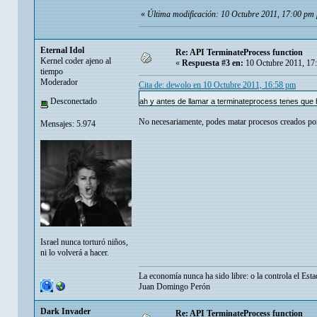
«
Última modificación: 10 Octubre 2011, 17:00 pm
Eternal Idol
Re: API TerminateProcess function
Kernel coder ajeno al
«
Respuesta #3 en:
10 Octubre 2011, 17
tiempo
Moderador
Cita de: dewolo en 10 Octubre 2011, 16:58 pm
Desconectado
ah y antes de llamar a terminateprocess tenes qu
No necesariamente, podes matar procesos creados por
Mensajes: 5.974
Israel nunca torturó niños,
ni lo volverá a hacer.
La economía nunca ha sido libre: o la controla el Esta
Juan Domingo Perón
Dark Invader
Re: API TerminateProcess function