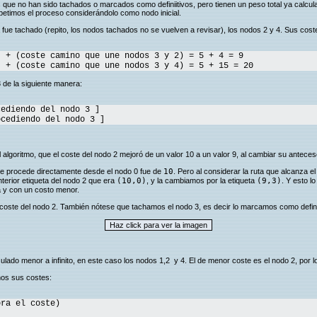
que no han sido tachados o marcados como definiitivos, pero tienen un peso total ya calculado
petimos el proceso considerándolo como nodo inicial.
fue tachado (repito, los nodos tachados no se vuelven a revisar), los nodos 2 y 4. Sus cost
) + (coste camino que une nodos 3 y 2) = 5 + 4 = 9
) + (coste camino que une nodos 3 y 4) = 5 + 15 = 20
 de la siguiente manera:
diendo del nodo 3 ]
ediendo del nodo 3 ]
lgoritmo, que el coste del nodo 2 mejoró de un valor 10 a un valor 9, al cambiar su antecesor
que procede directamente desde el nodo 0 fue de
10
. Pero al considerar la ruta que alcanza el
terior etiqueta del nodo 2 que era
(10,0)
, y la cambiamos por la etiqueta
(9,3)
. Y esto 
 y con un costo menor.
coste del nodo 2. También nótese que tachamos el nodo 3, es decir lo marcamos como definit
ado menor a infinito, en este caso los nodos 1,2 y 4. El de menor coste es el nodo 2, por l
mos sus costes:
ra el coste)