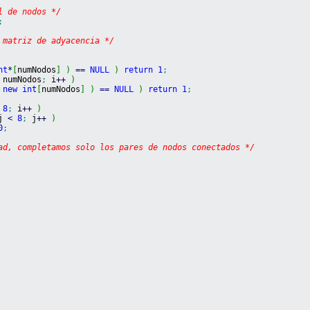
l de nodos */
;
 matriz de adyacencia */
nt
*
[
numNodos
]
)
==
NULL
)
return
1
;
 numNodos
;
 i
++
)
new
int
[
numNodos
]
)
==
NULL
)
return
1
;
8
;
 i
++
)
j 
<
8
;
 j
++
)
0
;
ad, completamos solo los pares de nodos conectados */