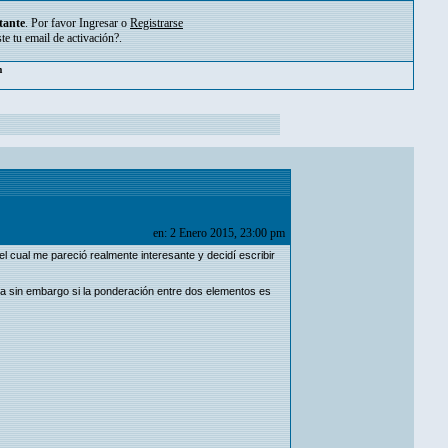
tante
. Por favor
Ingresar
o
Registrarse
ste tu
email de activación?
.
m
en: 2 Enero 2015, 23:00 pm
l cual me pareció realmente interesante y decidí escribir
iona sin embargo si la ponderación entre dos elementos es