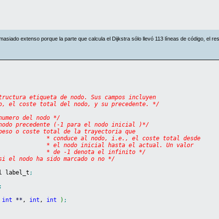
siado extenso porque la parte que calcula el Dijkstra sólo llevó 113 líneas de código, el rest
tructura etiqueta de nodo. Sus campos incluyen
o, el coste total del nodo, y su precedente. */
numero del nodo */
nodo precedente (-1 para el nodo inicial )*/
peso o coste total de la trayectoria que
				 * conduce al nodo, i.e., el coste total desde
				 * el nodo inicial hasta el actual. Un valor
				 * de -1 denota el infinito */
si el nodo ha sido marcado o no */
l label_t
;
;
 
int
**
, 
int
, 
int
)
;