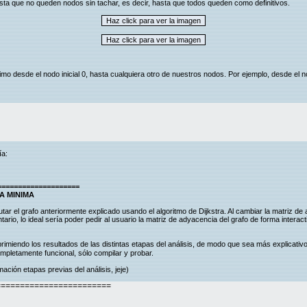
hasta que no queden nodos sin tachar, es decir, hasta que todos queden como definitivos.
mo desde el nodo inicial 0, hasta cualquiera otro de nuestros nodos. Por ejemplo, desde el no
ía:
====================
A MINIMA
 el grafo anteriormente explicado usando el algoritmo de Dijkstra. Al cambiar la matriz de
tario, lo ideal sería poder pedir al usuario la matriz de adyacencia del grafo de forma interac
imiendo los resultados de las distintas etapas del análisis, de modo que sea más explicati
pletamente funcional, sólo compilar y probar.
mación etapas previas del análisis, jeje)
========================
: