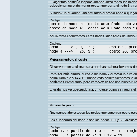
El algoritmo continúa inspeccionando entre todos los nodos 
seleccionamos el de menor coste, que sería el nodo 3 y re
Al nodo 3 le suceden, exceptuando el propio nodo 0 que ya 
Código:
coste de nodo 2: (coste acumulado nodo 3
coste de nodo 4: (coste acumulado nodo 3
por lo tanto etiquetamos estos nodos sucesores del nodo 3
Código:
nodo 2 ---> ( 9, 3 ) [ costo 9, proce
nodo 4 ---> ( 20, 3 ) [ costo 20, proc
Mejoramiento del coste
Obsérvese en la última etapa que hasta ahora llevamos del a
Para ser más claros, el coste del nodo 2 al tomar la ruta 
acumulado fue
5+4=9
. Cuando esto ocurre tachamos la an
habíamos computado, pero esta vez desde una nueva ruta
El grafo nos va quedando así, y nótese como se mejora el 
Siguiente paso
Revisamos ahora todos los nodos que tienen un coste calcul
Los sucesores del nodo 2 son los nodos 1, 4 y 5. Calcula
Código:
nodo 1, a partir de 2: 9 + 2 = 11 (mejo
nodo 5, a partir de 2: 9 + 12 = 21