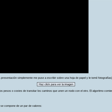
 presentación simplemente me puse a escribir sobre una hoja de papel y le tomé fotografías
los pesos o costes de transitar los caminos que unen un nodo con el otro. El algoritmo comien
 se compone de un par de valores: