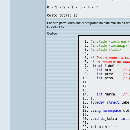
0 - 3 - 2 - 1 - 5 - 4 - 7
Costo total: 23
Por otra parte, creo que el programa no está mal, no es dema
structs, etc.
Código
#include <iostream>
#include <iomanip>
#include <list>
/* Definiendo la es
 * el número de nod
struct
 label 
{
int
 nro
;
/* 
int
 prev
;
/* 
int
 peso
;
/* 
int
 marca
;
/* 
}
;
typedef
struct
 labe
using
namespace
 std
void
 dijkstra
(
int
,
int
 main 
(
)
{