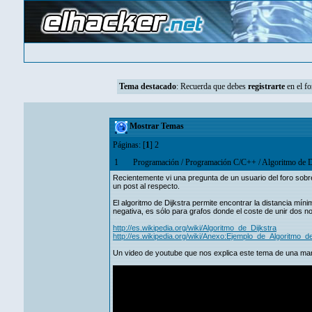
Tema destacado
:
Recuerda que debes
registrarte
en el fo
Mostrar Temas
Páginas: [
1
]
2
1
Programación
/
Programación C/C++
/
Algoritmo de D
Recientemente vi una pregunta de un usuario del foro sobre
un post al respecto.
El algoritmo de Dijkstra permite encontrar la distancia mín
negativa, es sólo para grafos donde el coste de unir dos 
http://es.wikipedia.org/wiki/Algoritmo_de_Dijkstra
http://es.wikipedia.org/wiki/Anexo:Ejemplo_de_Algoritmo_d
Un video de youtube que nos explica este tema de una ma