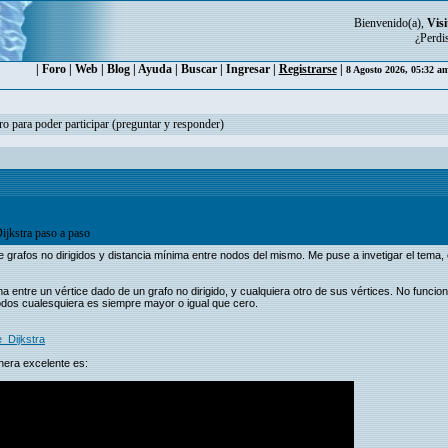
Bienvenido(a),
Visi
¿Perdi
|
Foro
|
Web
|
Blog
|
Ayuda
|
Buscar
|
Ingresar
|
Registrarse
|
8 Agosto 2026, 05:32 a
ro para poder participar (preguntar y responder)
ijkstra paso a paso
 grafos no dirigidos y distancia mínima entre nodos del mismo. Me puse a invetigar el tema, e
ima entre un vértice dado de un grafo no dirigido, y cualquiera otro de sus vértices. No func
nodos cualesquiera es siempre mayor o igual que cero.
e_Dijkstra
nera excelente es: