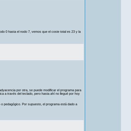
do 0 hasta el nodo 7, vemos que el coste total es 23 y la
 adyacencia por otra, se puede modificar el programa para
tica a través del teclado, pero hasta ahí no llegué por hoy
vo o pedagógico. Por supuesto, el programa está dado a