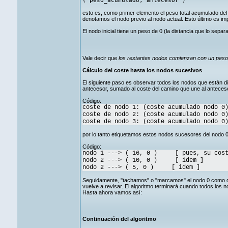
( peso_acumulado, antecesor )
esto es, como primer elemento el peso total acumulado del 
denotamos el nodo previo al nodo actual. Esto último es imp
El nodo inicial tiene un peso de 0 (la distancia que lo sep
Vale decir que
los restantes nodos comienzan con un peso o
Cálculo del coste hasta los nodos sucesivos
El siguiente paso es observar todos los nodos que están d
antecesor, sumado al coste del camino que une al anteceso
Código:
coste de nodo 1: (coste acumulado nodo 0
coste de nodo 2: (coste acumulado nodo 0
coste de nodo 3: (coste acumulado nodo 0
por lo tanto etiquetamos estos nodos sucesores del nodo 0
Código:
nodo 1 ---> ( 16, 0 ) [ pues, su coste
nodo 2 ---> ( 10, 0 ) [ ídem ]
nodo 2 ---> ( 5, 0 ) [ ídem ]
Seguidamente, "tachamos" o "marcamos" el nodo 0 como defi
vuelve a revisar. El algoritmo terminará cuando todos los 
Hasta ahora vamos así:
Continuación del algoritmo