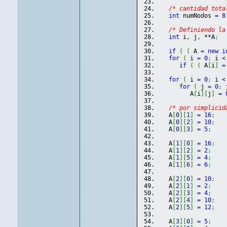
/* cantidad tota
int
 numNodos 
=
8
/* Definiendo la
int
 i, j, 
**
A
;
if
(
(
 A 
=
new
i
for
(
 i 
=
0
;
 i 
<
if
(
(
 A
[
i
]
=
for
(
 i 
=
0
;
 i 
<
for
(
 j 
=
0
;
 
         A
[
i
]
[
j
]
=
/* por simplicid
   A
[
0
]
[
1
]
=
16
;
   A
[
0
]
[
2
]
=
10
;
   A
[
0
]
[
3
]
=
5
;
   A
[
1
]
[
0
]
=
16
;
   A
[
1
]
[
2
]
=
2
;
   A
[
1
]
[
5
]
=
4
;
   A
[
1
]
[
6
]
=
6
;
   A
[
2
]
[
0
]
=
10
;
   A
[
2
]
[
1
]
=
2
;
   A
[
2
]
[
3
]
=
4
;
   A
[
2
]
[
4
]
=
10
;
   A
[
2
]
[
5
]
=
12
;
   A
[
3
]
[
0
]
=
5
;