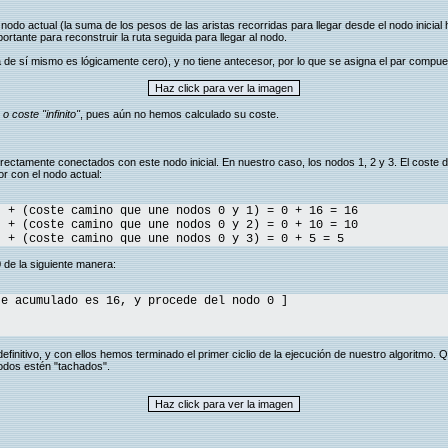
nodo actual (la suma de los pesos de las aristas recorridas para llegar desde el nodo inicia
ortante para reconstruir la ruta seguida para llegar al nodo.
ara de sí mismo es lógicamente cero), y no tiene antecesor, por lo que se asigna el par compu
 coste "infinito"
, pues aún no hemos calculado su coste.
irectamente conectados con este nodo inicial. En nuestro caso, los nodos 1, 2 y 3. El cost
r con el nodo actual:
) + (coste camino que une nodos 0 y 1) = 0 + 16 = 16
) + (coste camino que une nodos 0 y 2) = 0 + 10 = 10
) + (coste camino que une nodos 0 y 3) = 0 + 5 = 5
 de la siguiente manera:
 acumulado es 16, y procede del nodo 0 ]
nitivo, y con ellos hemos terminado el primer ciclio de la ejecución de nuestro algoritmo.
nodos estén "tachados".