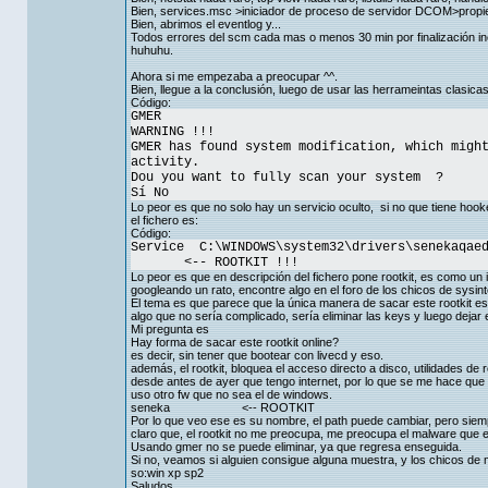
Bien, services.msc >iniciador de proceso de servidor DCOM>propied
Bien, abrimos el eventlog y...
Todos errores del scm cada mas o menos 30 min por finalización i
huhuhu.
Ahora si me empezaba a preocupar ^^.
Bien, llegue a la conclusión, luego de usar las herrameintas clasicas
Código:
GMER
WARNING !!!
GMER has found system modification, which migh
activity.
Dou you want to fully scan your system ?
Sí No
Lo peor es que no solo hay un servicio oculto, si no que tiene hook
el fichero es:
Código:
Service C:\WINDOWS\system32\drivers\sen
<-- ROOTKIT !!!
Lo peor es que en descripción del fichero pone rootkit, es como un i
googleando un rato, encontre algo en el foro de los chicos de sysint
El tema es que parece que la única manera de sacar este rootkit es
algo que no sería complicado, sería eliminar las keys y luego dejar e
Mi pregunta es
Hay forma de sacar este rootkit online?
es decir, sin tener que bootear con livecd y eso.
además, el rootkit, bloquea el acceso directo a disco, utilidades de
desde antes de ayer que tengo internet, por lo que se me hace que
uso otro fw que no sea el de windows.
seneka <-- ROOTKIT
Por lo que veo ese es su nombre, el path puede cambiar, pero siemp
claro que, el rootkit no me preocupa, me preocupa el malware que 
Usando gmer no se puede eliminar, ya que regresa enseguida.
Si no, veamos si alguien consigue alguna muestra, y los chicos de
so:win xp sp2
Saludos