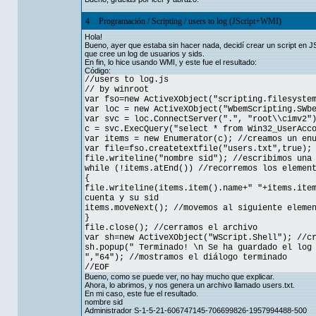
4
Programación
/
Scripting
/
users to log (JScript+WMI)
Hola!
Bueno, ayer que estaba sin hacer nada, decidí crear un script en JS
que cree un log de usuarios y sids.
En fin, lo hice usando WMI, y este fue el resultado:
Código:
//users to log.js
// by winroot
var fso=new ActiveXObject("scripting.filesyste
var loc = new ActiveXObject("WbemScripting.SWb
var svc = loc.ConnectServer(".", "root\\cimv2"
c = svc.ExecQuery("select * from Win32_UserAcc
var items = new Enumerator(c); //creamos un en
var file=fso.createtextfile("users.txt",true);
file.writeline("nombre sid"); //escribimos una
while (!items.atEnd()) //recorremos los elemen
{
file.writeline(items.item().name+" "+items.ite
cuenta y su sid
items.moveNext(); //movemos al siguiente eleme
}
file.close(); //cerramos el archivo
var sh=new ActiveXObject("WScript.Shell"); //c
sh.popup(" Terminado! \n Se ha guardado el log
","64"); //mostramos el diálogo terminado
//EOF
Bueno, como se puede ver, no hay mucho que explicar.
Ahora, lo abrimos, y nos genera un archivo llamado users.txt.
En mi caso, este fue el resultado.
nombre sid
Administrador S-1-5-21-606747145-706699826-1957994488-500