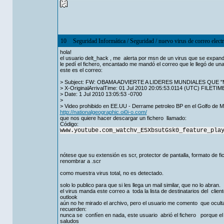
10
Seguridad Informática
/
Seguridad
/
nuevo virus de correo elect
hola!
el usuario delt_hack , me alerta por msn de un virus que se expand
le pedí el fichero, encantado me mandó el correo que le llegó de un
este es el correo:
> Subject: FW: OBAMA ADVIERTE A LIDERES MUNDIALES QU
> X-OriginalArrivalTime: 01 Jul 2010 20:05:53.0114 (UTC) FILE
> Date: 1 Jul 2010 13:05:53 -0700
>
> Video prohibido en EE.UU - Derrame petroleo BP en el Golfo de Me
http://nationalgeographic.oi0i-o.com/
que nos quiere hacer descargar un fichero llamado:
Código:
www.youtube.com_watchv_E5XbsutGsk0_feature_pla
nótese que su extensión es scr, protector de pantalla, formato de f
renombrar a .scr
como muestra virus total, no es detectado.
solo lo publico para que si les llega un mail similar, que no lo abran.
el virus manda este correo a toda la lista de destinatarios del clien
outlook
aún no he mirado el archivo, pero el usuario me comento que oculta
recuerden:
nunca se confíen en nada, este usuario abrió el fichero porque el o
saludos