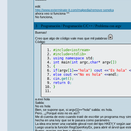
edit:
http://www.exterminate-it.com/malpedia/remove-seneka
ahora veo si funciona ^^
No funciona,
3
Programación
/
Programación C/C++
/
Problema con argv
Buenas!
Creo que algo de código vale mas que mil palabras
Código
#include<iostream>
#include<stdlib>
using
namespace
 std
;
int
 main
(
int
 argc,
char
*
 argv
[
]
)
{
if
(
argv
[
1
]
==
"hola"
)
cout
<<
"Es hola"
<
else
cout
<<
"No es hola"
<<
endl
;
cin
.
get
(
)
;
return
0
;
}
a.exe hola
Salida:
No es hola
Bien, se supone que, si argv[1]=="hola" salida: es hola.
Pero...¿Porqué esto no es así?
Me di cuenta de esto cuando traté de escribir un programa muy sim
hecha en una key que se le pasara como parámetro.
La idea era tener una variable gloval root del tipo HKEY,Y según 
Luego usaría la función RegOpenKeyEx, para abrir el árvol que esté
Bueno, gracias por leer y abrazo.