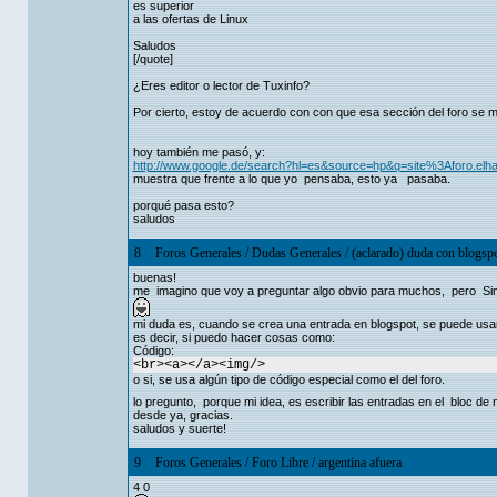
es superior
a las ofertas de Linux
Saludos
[/quote]
¿Eres editor o lector de Tuxinfo?
Por cierto, estoy de acuerdo con con que esa sección del foro se 
hoy también me pasó, y:
http://www.google.de/search?hl=es&source=hp&q=site%3Aforo.e
muestra que frente a lo que yo pensaba, esto ya pasaba.
porqué pasa esto?
saludos
8
Foros Generales
/
Dudas Generales
/
(aclarado) duda con blogsp
buenas!
me imagino que voy a preguntar algo obvio para muchos, pero Sin
mi duda es, cuando se crea una entrada en blogspot, se puede usa
es decir, si puedo hacer cosas como:
Código:
<br><a></a><img/>
o si, se usa algún tipo de código especial como el del foro.
lo pregunto, porque mi idea, es escribir las entradas en el bloc de 
desde ya, gracias.
saludos y suerte!
9
Foros Generales
/
Foro Libre
/
argentina afuera
4 0