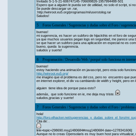
Invitado S-1-5-21-606747145-706699826-1957994488-501
Espero que a alguien le pueda ser de utilidad, no solo el script, si 
Se puede descargar un .rar,
:http://winroot.eu5.org/programas/mi/userstolog.rar
Saludos!
5
Foros Generales
/
Sugerencias y dudas sobre el Foro
/
sugerencia
buenas!
mi sugerencia, es hacer un subforo de hijackthis en el foro de segur
ya que muchos usuarios pegan logs en seguridad, me parece una bue
se que hacer un subforo para una aplicación en especial no es com
bueno, queda la sugerencia.
saludos y suerte!
6
Programación
/
Desarrollo Web
/
porqué solo funciona en interne
buenas!
estoy haciendo una animación en javascript, pero esta solo funciona
http://winroot.eu5.org/
me imagino que el problema es del css, pero no encuentro que pue
en internet explorer, el div va cambiando de width y height, pero e
alguien tiene idea de porque pasa esto?
además, que solo funcione en ie, me deja muy triste.
saludos,gracias y suerte!
7
Foros Generales
/
Sugerencias y dudas sobre el Foro
/
problema a
hola!
http://foro.elhacker.net/sugerencias_y_dudas_sobre_el_foro/mi_s
Cita de: .
link=topic=298690.msg1480684#msg1480684 date=1278341606]
Aunque no lo creas Opensolaris es muy buen host para virtualizar