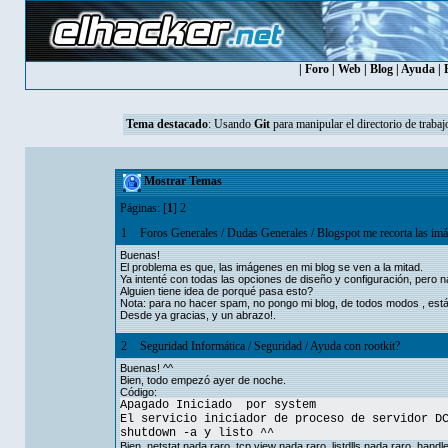
|
Foro
|
Web
|
Blog
|
Ayuda
|
Tema destacado
:
Usando
Git
para manipular el directorio de trabaj
Mostrar Temas
Páginas: [
1
]
2
1
Foros Generales
/
Dudas Generales
/
Blogspot me recorta las im
Buenas!
El problema es que, las imágenes en mi blog se ven a la mitad.
Ya intenté con todas las opciones de diseño y configuración, pero n
Alguien tiene idea de porqué pasa esto?
Nota: para no hacer spam, no pongo mi blog, de todos modos , está 
Desde ya gracias, y un abrazo!.
2
Seguridad Informática
/
Seguridad
/
Ayuda con rootkit?
Buenas! ^^
Bien, todo empezó ayer de noche.
Código:
Apagado Iniciado por system
El servicio iniciador de proceso de servidor D
shutdown -a y listo ^^
Bien, netstat nada raro, tcp view nada raro, listdlls nada raro, hand