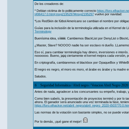
De los creadores de:
* Debian victima de lo politicamente correcto
https://foro.elhacker.
t496417.0.html;msg2195297#msg2195297
vuelve por navidad:
*Los RedSkin de fútbol Americano se cambian el nombre por obliga
Guías para la inclusión de la terminología utilizada en el Kernel de 
Terminology
Buenísima idea, síiiiiiiiii. Cambiemos BlackList por DenyList o Block
¿Master, Slave? NOOOO nadie ha ser esclavo ni dueño. LLamemosl
Eso sí, para cambiar terminología hay dinero, inversiones e interés.
nooooooo. Bueno, jajaj ciertamente el kernel mejora cada versión, 
En criptografía, cambiaremos el blackbox por OpaqueBox y WhiteB
El negro es negro, el moro es moro, el árabe es árabe y tu madre e
Saludos.
6
Seguridad Informática
/
Abril negro
/
Votacion Abril Negro 2020
Antes de nada, agradecer a los concursantes su empeño, trabajo, y 
Como bien sabeís, la presentación de proyectos terminó y por lo t
ahora. El ganador será anunciado una vez terminada la fase, tenien
https://foro.elhacker.net/abril_negro/abril_negro_2020-t503770.0.htm
Las normas de la votación son bastante simples, no se puede votar
Por lo demás, ¡qué gane el mejor!