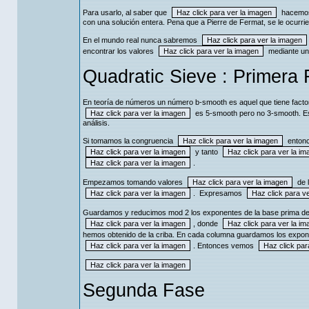
Para usarlo, al saber que
hacem
con una solución entera. Pena que a Pierre de Fermat, se le ocurr
En el mundo real nunca sabremos
encontrar los valores
mediante una
Quadratic Sieve : Primera
En teoría de números un número b-smooth es aquel que tiene fact
es 5-smooth pero no 3-smooth. 
análisis.
Si tomamos la congruencia
enton
y tanto
.
Empezamos tomando valores
de 
. Expresamos
Guardamos y reducimos mod 2 los exponentes de la base prima d
, donde
hemos obtenido de la criba. En cada columna guardamos los expo
. Entonces vemos
Segunda Fase