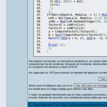
    A
[
[
All
, ctr
]
]
 = bx2;
    ctr++;
]
;
]
;
If
[
MatrixRank
[
A, Modulus -> 
2
]
 < 
Min
   nsM = NullSpace
[
A, Modulus -> 
2
]
 //
   inNS = 
Mod
[
nsM.
RandomInteger
[
{
0
, 
1
}
   factorsX = inNS*xlist;
   factorsY = inNS*ylist;
   a = ComputeFactors
[
factorsX
]
;
   b = 
Sqrt
[
ComputeFactors
[
factorsY
]
]
;
Return
[
{
GCD
[
a + b, n
]
, 
GCD
[
a - b, n
   ,
Print
[
-
1
]
;
]
;
)
Para llamar a la función, se necesita el semiprimo n, un número blen
congruencias ha de recolectar. Después de recolectar, intenta obten
es componer los factores y hacer el GCD.
He capturado un .GIF para mostrar un ejemplo del algoritmo corrie
Vemos que el nullspace aquí ya no es
era facilito pero el código trabaja para valores más altos.
Y nada, ha quedado demostrado que la criba cuadrática encuentra
smooth. Además de necesitar una combinación lineal válida que no
5
Foros Generales
/
Foro Libre
/
Lo Politicamente Correcto Azota 