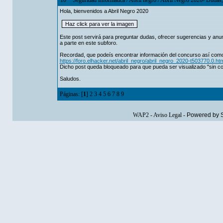
10
Seguridad Informática
/
Abril negro
/
Abril Negro 2020- Dudas, 
Hola, bienvenidos a Abril Negro 2020
Este post servirá para preguntar dudas, ofrecer sugerencias y anu
a parte en este subforo.
Recordad, que podeís encontrar información del concurso así como l
https://foro.elhacker.net/abril_negro/abril_negro_2020-t503770.0.htm
Dicho post queda bloqueado para que pueda ser visualizado "sin c
Saludos.
Páginas: [
1
]
2
3
4
5
6
7
8
9
WAP2
-
Aviso Legal
-
Powered by 