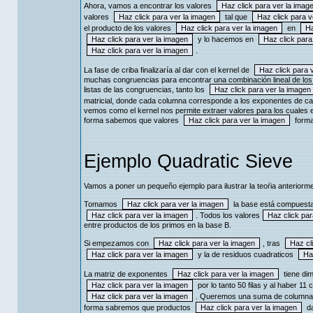
Ahora, vamos a encontrar los valores
valores
tal que
el producto de los valores
en
y lo hacemos en
.
La fase de criba finalizaría al dar con el kernel de
muchas congruencias para encontrar una combinación lineal de lo
listas de las congruencias, tanto los
matricial, donde cada columna corresponde a los exponentes de c
vemos como el kernel nos permite extraer valores para los cuales 
forma sabemos que valores
forma
Ejemplo Quadratic Sieve
Vamos a poner un pequeño ejemplo para ilustrar la teoŕia anteriorm
Tomamos
la base está compuesta
. Todos los valores
entre productos de los primos en la base B.
Si empezamos con
, tras
y la de residuos cuadraticos
La matriz de exponentes
tiene di
por lo tanto 50 filas y al haber 1
. Queremos una suma de column
forma sabremos que productos
da