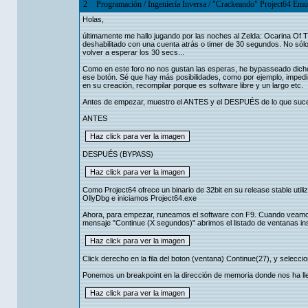
2
Programación
/
Ingeniería Inversa
/
"Crackeando" Project64 Emul
Holas,
últimamente me hallo jugando por las noches al Zelda: Ocarina Of T
deshabilitado con una cuenta atrás o timer de 30 segundos. No sólo
volver a esperar los 30 secs...
Como en este foro no nos gustan las esperas, he bypasseado dicho
ese botón. Sé que hay más posibilidades, como por ejemplo, impedir 
en su creación, recompilar porque es software libre y un largo etc.
Antes de empezar, muestro el ANTES y el DESPUÉS de lo que sucede 
ANTES
DESPUÉS (BYPASS)
Como Project64 ofrece un binario de 32bit en su release stable uti
OllyDbg e iniciamos Project64.exe
Ahora, para empezar, runeamos el software con F9. Cuando veamos
mensaje "Continue (X segundos)" abrimos el listado de ventanas in
Click derecho en la fila del boton (ventana) Continue(27), y selec
Ponemos un breakpoint en la dirección de memoria donde nos ha ll