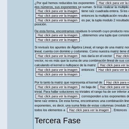
¿Por qué hemos reducidos los exponentes
dos números, sus exponentes se suman. Si tras realizar la multipl
tiene raíz cuadrada entera. Si lo
entonces la multiplicación resulta
es par, la tupla modulo 2 resultad
posición.
De esta forma, encontramos residuos b-smooth cuyo producto resu
, obtenemos una tupla que consiste
.
Si revisaís los apuntes de Álgebra Lineal, el rango de una matriz 
lineal, cuenta con dominio y codominio. Como nuestra matriz tiene
nos daría en el vector
vector, no es más que la suma de una combinación lineal de sus c
calculando el kernel o nullspace de la matriz
entonces
.
Por lo tanto la matriz que representa el kernel de
no baja de
trivial. Para hallar soluciones no triviales el rango ha de ser inferior 
corresponden a los exponentes de 
tiene raíz entera. De esta forma, encontramos una combinación lin
exponentes, es decir, una suma finita de estas columnas (modulo 2
todos los elementos a
. Entonces
Tercera Fase