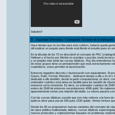
Saludos!!
8
Seguridad Informática
/
Criptografía
/
El futuro de la criptografía
Hace tiempo que no escribo para este subforo, todavía queda gente i
útil explicar un poquito para donde está llendo el estudio pues en 
En la década de los 70 se descubrió el concepto de PKC (criptografí
Hellman y el hecho por Merkle en acertijos o puzzles (está tecnica
y un poquito más tarde las curvas elípticas. Hoy día entendemos ba
de estos grupos tiene un periodo/orden que está estrechamente rel
cuadráticos, estos permiten la factorización.
Entonces logaritmo discreto y factorización son equivalentes. El pr
Gauss, Euler, Fermat, Riemann... dedicaron tiempo a ello y en el s
dedicado a ello también, desde la parte computacional, es decir, c
ordenador cuántico esta tarea es factible para los tamaño de claves
entonces sería resistente. Es decir, un ordenador cuántico de 2048 
entero de 2048 bit entonces necesitaremos 4096 qubit. No sabemos s
aparentemente existe una relación del doble. Lo mismo pasaría con 
Con las curvas elípticas sucede que son más veloces a la hora de 
qubit es decir para una de 256 pues 1530 qubits. Vemos incluso que
Desde los 90 se propusieron nuevas variantes del concepto de clave p
de clave pública multivariada, lattices, curvas elípticas supersingu
nuevos protocolos y criptosistemas basados en problemas matemátic