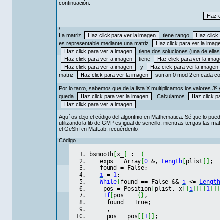
continuación:
\
La matriz
tiene rango
es representable mediante una matriz
tiene dos soluciones (una de ellas l
tiene
y
matriz
suman 0 mod 2 en cada coo
Por lo tanto, sabemos que de la lista X multiplicamos los valores 3º y
queda
. Calculamos
.
Aquí os dejo el código del algoritmo en Mathematica. Sé que lo pued
utilizando la lib de GMP es igual de sencillo, mientras tengas las 
el GeShI en MatLab, recuérdenlo.
Código
bsmooth
[
x_
]
 := 
(
   exps = Array
[
0
 &, 
Length
[
plist
]
]
;
   found = False;
i
 = 
1
;
While
[
found == False && 
i
 <= 
Length
    pos = Position
[
plist, x
[
[
i
]
]
[
[
1
]
]
]
If
[
pos == 
{
}
,
     found = True;
     ,
     pos = pos
[
[
1
]
]
;