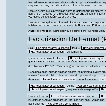
Normalmente, en este foro hablamos de la criptografía estándar, aq
esquemas criptográficos basados en clave pública o en una única cla
Esto es debido a que problemas como la factorización de enteros, el c
podrán ser resueltos. Una respuesta obvia sería aumentar el tamañ
vez que la computación cuántica avance.
Hoy vamos a explicar una forma de factorizar números compuestos 
habilidad de romper esquemas como RSA. Nótese que RSA también 
Antes de empezar
, quiero decir que el lector tiene que tener un 
Factorización De Fermat (
Sea
tal que
es semiprimo.
Queremos encontrar los factores
generar firmas digitales válidas, además de intervenir en el TLS Ha
descifrando la PMK (Pre Master Key) lo cual nos permitiría hacer 
Hace unos años, cuando empecé en esto, mi problema favorito era e
reinventé la rueda al descubrir que entre dos primos siempre exist
distancia
sobre los primos
donde
, lo que nos da la expresión
Un ejemplo sería
entonces
los enteros positivos alineados en una línea horizontal, vemos que
posiciones de
.