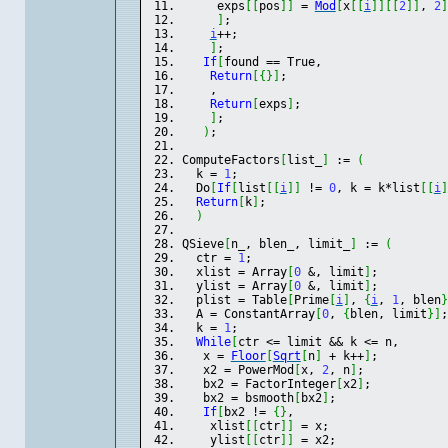
     exps
[
[
pos
]
]
 = 
Mod
[
x
[
[
i
]
]
[
[
2
]
]
, 
2
]
]
;
i
++;
]
;
If
[
found == True,
Return
[
{
}
]
;
    ,
Return
[
exps
]
;
]
;
)
;
ComputeFactors
[
list_
]
 := 
(
  k = 
1
;
  Do
[
If
[
list
[
[
i
]
]
 != 
0
, k = k*list
[
[
i
]
Return
[
k
]
;
)
QSieve
[
n_, blen_, limit_
]
 := 
(
  ctr = 
1
;
  xlist = Array
[
0
 &, limit
]
;
  ylist = Array
[
0
 &, limit
]
;
  plist = Table
[
Prime
[
i
]
, 
{
i
, 
1
, blen
}
  A = ConstantArray
[
0
, 
{
blen, limit
}
]
;
  k = 
1
;
While
[
ctr <= limit && k <= n,
   x = 
Floor
[
Sqrt
[
n
]
 + k++
]
;
   x2 = PowerMod
[
x, 
2
, n
]
;
   bx2 = FactorInteger
[
x2
]
;
   bx2 = bsmooth
[
bx2
]
;
If
[
bx2 != 
{
}
,
    xlist
[
[
ctr
]
]
 = x;
    ylist
[
[
ctr
]
]
 = x2;