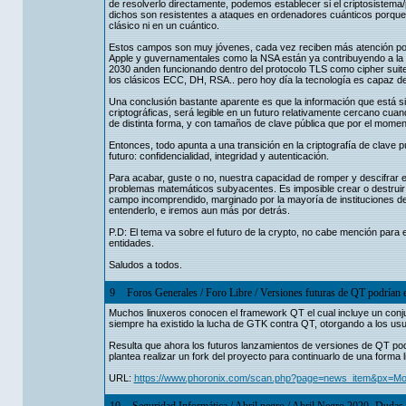
de resolverlo directamente, podemos establecer si el criptosistema
dichos son resistentes a ataques en ordenadores cuánticos porque n
clásico ni en un cuántico.
Estos campos son muy jóvenes, cada vez reciben más atención por
Apple y guvernamentales como la NSA están ya contribuyendo a la 
2030 anden funcionando dentro del protocolo TLS como cipher suit
los clásicos ECC, DH, RSA.. pero hoy día la tecnología es capaz de 
Una conclusión bastante aparente es que la información que está si
criptográficas, será legible en un futuro relativamente cercano cuand
de distinta forma, y con tamaños de clave pública que por el momen
Entonces, todo apunta a una transición en la criptografía de clave p
futuro: confidencialidad, integridad y autenticación.
Para acabar, guste o no, nuestra capacidad de romper y descifrar e
problemas matemáticos subyacentes. Es imposible crear o destruir s
campo incomprendido, marginado por la mayoría de instituciones de 
entenderlo, e iremos aun más por detrás.
P.D: El tema va sobre el futuro de la crypto, no cabe mención para e
entidades.
Saludos a todos.
9
Foros Generales
/
Foro Libre
/
Versiones futuras de QT podrían e
Muchos linuxeros conocen el framework QT el cual incluye un conjunto
siempre ha existido la lucha de GTK contra QT, otorgando a los us
Resulta que ahora los futuros lanzamientos de versiones de QT podr
plantea realizar un fork del proyecto para continuarlo de una forma
URL:
https://www.phoronix.com/scan.php?page=news_item&px=More