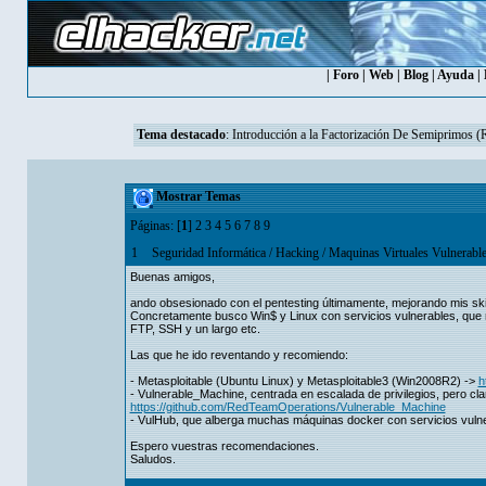
|
Foro
|
Web
|
Blog
|
Ayuda
|
Tema destacado
:
Introducción a la Factorización De Semiprimos 
Mostrar Temas
Páginas: [
1
]
2
3
4
5
6
7
8
9
1
Seguridad Informática
/
Hacking
/
Maquinas Virtuales Vulnerabl
Buenas amigos,
ando obsesionado con el pentesting últimamente, mejorando mis ski
Concretamente busco Win$ y Linux con servicios vulnerables, q
FTP, SSH y un largo etc.
Las que he ido reventando y recomiendo:
- Metasploitable (Ubuntu Linux) y Metasploitable3 (Win2008R2) ->
h
- Vulnerable_Machine, centrada en escalada de privilegios, pero cl
https://github.com/RedTeamOperations/Vulnerable_Machine
- VulHub, que alberga muchas máquinas docker con servicios vul
Espero vuestras recomendaciones.
Saludos.