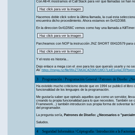
Con Alt+K mostramos el Call Stack para ver que llamadas se han re
Hacemos doble click sobre la última llamada, la cual esta seleccion
encuentra dicho procedimiento. Ahora estamos en 0x41D368.
En la direccion 0x41D56C vemos como hay una llamada a KillTimer. A
Parcheamos con NOP la instrucción JNZ SHORT 0041D579 para que
Y el resto es historia...
Dejo enlace a mega con el .exe para los que queraís usarlo y no sepaí
AV.
https://mega.nz/file/WxZTAKAC#Z6MV1MO7LloE1o4aCRPbq
3
Programación
/
Programación General
/
Patrones de Diseño: ¿Nec
Ha existido mucho criticismo desde que en 1994 se publicó el libro 
funcionalidad de los lenguajes de la programación.
Me gustaría saber que opinaís aquellos que como un servidor, llev
creando tu propia funcionalidad para lo que necesites. También s
Framework...) también introducen sus propia forma de solventar la 
del programador.
La pregunta sería,
Patrones de Diseño: ¿Necesarios o "parcialm
Saludos.
4
Seguridad Informática
/
Criptografía
/
Introducción a la Factori