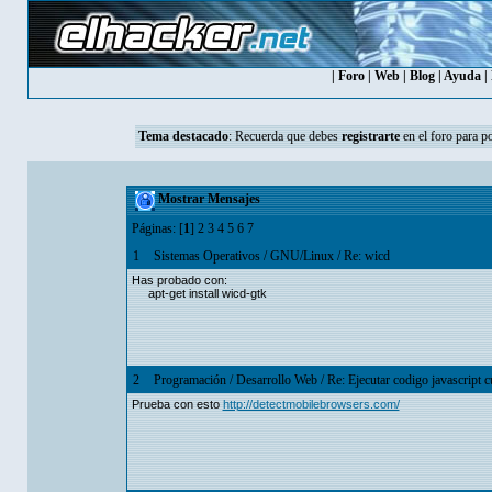
|
Foro
|
Web
|
Blog
|
Ayuda
|
Tema destacado
:
Recuerda que debes
registrarte
en el foro para p
Mostrar Mensajes
Páginas: [
1
]
2
3
4
5
6
7
1
Sistemas Operativos
/
GNU/Linux
/
Re: wicd
Has probado con:
apt-get install wicd-gtk
2
Programación
/
Desarrollo Web
/
Re: Ejecutar codigo javascript 
Prueba con esto
http://detectmobilebrowsers.com/