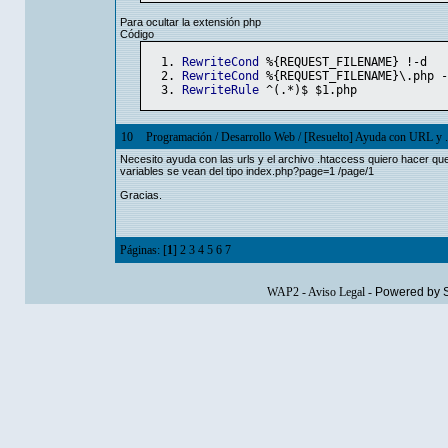
Para ocultar la extensión php
Código
RewriteCond
 %{REQUEST_FILENAME} !-d
RewriteCond
 %{REQUEST_FILENAME}\.php -
RewriteRule
 ^(.*)$ $1.php
10
Programación
/
Desarrollo Web
/
[Resuelto] Ayuda con URL y .
Necesito ayuda con las urls y el archivo .htaccess quiero hacer qu
variables se vean del tipo index.php?page=1 /page/1
Gracias.
Páginas: [
1
]
2
3
4
5
6
7
WAP2
-
Aviso Legal
-
Powered by 