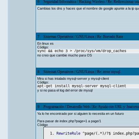
6
Seguridad Informática
/
Hacking Wireless
/
Re: Redireccionar un
Cambias los dns y haces que el nombre de google apunte a la ip que
7
Sistemas Operativos
/
GNU/Linux
/
Re: Borrado Ram
En linux es
Código:
sync && echo 3 > /proc/sys/vm/drop_caches
no creo que cambie mucho para OS
8
Sistemas Operativos
/
GNU/Linux
/
Re: error mysql
Mira si has intalado mysql-server y mysql-client
Código:
apt-get install mysql-server mysql-client
y si no pasa el log del error de mysql
9
Programación
/
Desarrollo Web
/
Re: Ayuda con URL y .htaccess
Ya lo he encontrado por si alguien lo necesita en un futuro
Para pasar de index.php?page=1 a page/1
Código
RewriteRule
 ^page/(.*)/?$ index.php?pa