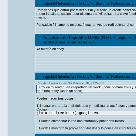
3
Seguridad Informática
/
Hacking Wireless
/
Re: Redireccionar un
Pero tienes que entrar por telnet o ssh y si tiene un cliente poner she
router instalado, suelen tener el comando "vi" editas el archivo /et
mucho.
Pensadolo frimamente en el etc/hosts en vez de redirecionar el nomb
Comunicaciones
/
Dispositivos Móviles (PDA's, Smartphones, T
4
pantallas de móviles que sea fiable???
Yo miraría en ebay
5
Seguridad Informática
/
Hacking Wireless
/
Re: Redireccionar un
Cita de: Tservidor en 30 Mayo 2016, 11:24 am
Estoy en mi router , en el apartado Network , pone primary DNS y 
ahí? (me estoy liando un poco)
Puedes hacer tres cosas.
1. intentar entrar a la shell del route y modidicar el /etc/hosts y pone
Código:
(ip a redirecionar) google.es
2.Puedes envenenar la red con ettercap y poner dns falsos
3.Puedes montarte tu propio servidor dns y lo pones en el router en