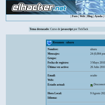
|
Foro
|
Web
|
Blog
|
Ayuda
|
Tema destacado
:
Curso de
javascript
por TickTack
Resumen - uhuru
Nombre:
uhuru
Mensajes:
24 (0,004 por
Grupo:
Fecha de registro:
3 Mayo 2010
Última vez activo:
26 Julio 201
Email:
oculto
Web:
Desconect
Estado actual:
Hora Local:
9 Agosto 202
Idioma: