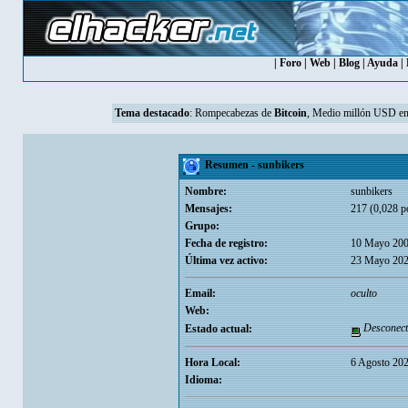
|
Foro
|
Web
|
Blog
|
Ayuda
|
Tema destacado
:
Rompecabezas de
Bitcoin
, Medio millón USD en
Resumen - sunbikers
Nombre:
sunbikers
Mensajes:
217 (0,028 po
Grupo:
Fecha de registro:
10 Mayo 200
Última vez activo:
23 Mayo 202
Email:
oculto
Web:
Desconect
Estado actual:
Hora Local:
6 Agosto 202
Idioma: