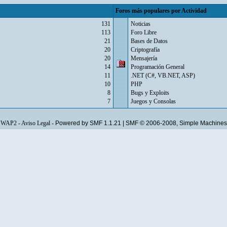
Foros más populares por Actividad
131
Noticias
113
Foro Libre
21
Bases de Datos
20
Criptografía
20
Mensajería
14
Programación General
11
.NET (C#, VB.NET, ASP)
10
PHP
8
Bugs y Exploits
7
Juegos y Consolas
WAP2
-
Aviso Legal
-
Powered by SMF 1.1.21
|
SMF © 2006-2008, Simple Machines