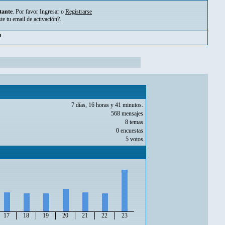
tante
. Por favor
Ingresar
o
Registrarse
ste tu
email de activación?
.
m
7 días, 16 horas y 41 minutos.
568 mensajes
8 temas
0 encuestas
5 votos
17
18
19
20
21
22
23