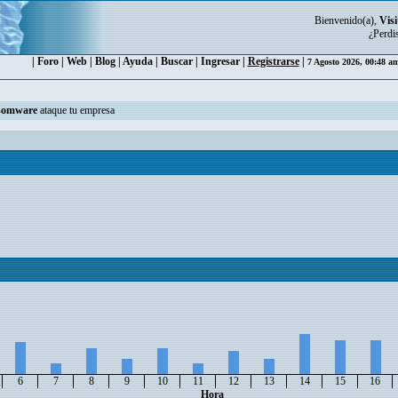
Bienvenido(a),
Visi
¿Perdi
|
Foro
|
Web
|
Blog
|
Ayuda
|
Buscar
|
Ingresar
|
Registrarse
|
7 Agosto 2026, 00:48 a
somware
ataque tu empresa
6
7
8
9
10
11
12
13
14
15
16
Hora