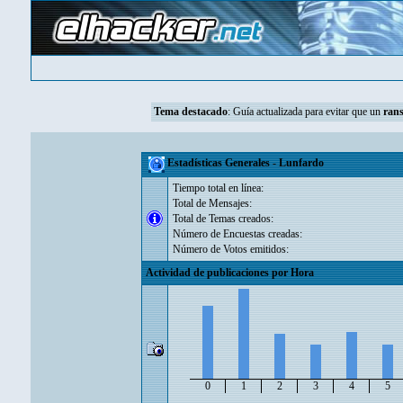
Tema destacado
:
Guía actualizada para evitar que un
ran
Estadísticas Generales - Lunfardo
Tiempo total en línea:
Total de Mensajes:
Total de Temas creados:
Número de Encuestas creadas:
Número de Votos emitidos:
Actividad de publicaciones por Hora
0
1
2
3
4
5