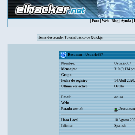
|
Foro
|
Web
|
Blog
|
Ayuda
|
Tema destacado
:
Tutorial básico de
Quickjs
Resumen - Usuario887
Nombre:
Usuario887
Mensajes:
310 (0,134 por
Grupo:
Fecha de registro:
14 Abril 2020
Última vez activo:
Oculto
Email:
oculto
Web:
Desconecta
Estado actual:
Hora Local:
10 Agosto 202
Idioma:
Spanish