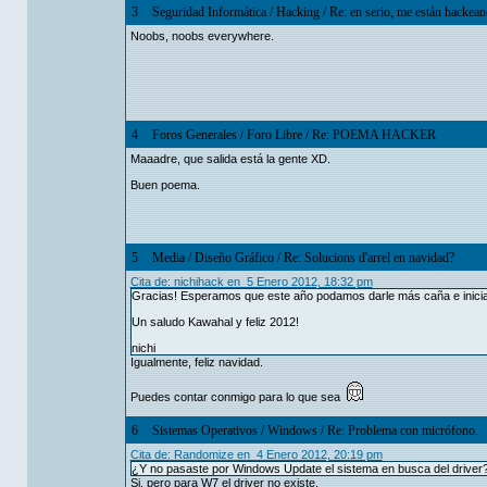
3
Seguridad Informática
/
Hacking
/
Re: en serio, me están hackea
Noobs, noobs everywhere.
4
Foros Generales
/
Foro Libre
/
Re: POEMA HACKER
Maaadre, que salida está la gente XD.
Buen poema.
5
Media
/
Diseño Gráfico
/
Re: Solucions d'arrel en navidad?
Cita de: nichihack en 5 Enero 2012, 18:32 pm
Gracias! Esperamos que este año podamos darle más caña e inici
Un saludo Kawahal y feliz 2012!
nichi
Igualmente, feliz navidad.
Puedes contar conmigo para lo que sea
6
Sistemas Operativos
/
Windows
/
Re: Problema con micrófono.
Cita de: Randomize en 4 Enero 2012, 20:19 pm
¿Y no pasaste por Windows Update el sistema en busca del driver
Si, pero para W7 el driver no existe.