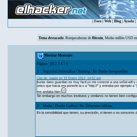
|
Foro
|
Web
|
Blog
|
Ayuda
|
Tema destacado
:
Rompecabezas de
Bitcoin
, Medio millón USD en
Mostrar Mensajes
Páginas: [
1
]
2
3
4
5
6
1
Seguridad Informática
/
Hacking
/
Re: Burlar dansguardian
Cita de: oaadv en 15 Enero 2012, 14:52 pm
burlar dans guardian es muy facil yo me conecte a una señal wifi y
unico que hacia era ponerle la s a "http://" y entraba por ejemplo a "
me andaba bien
Sin embargo en muchos institutos y similares no tienen bien configu
2
Media
/
Diseño Gráfico
/
Re: Diferentes tabletas
En la sensibilidad que tienen, su precisión, si tienen o no sensore