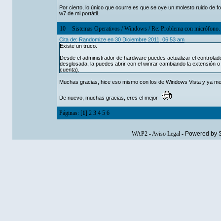
Por cierto, lo único que ocurre es que se oye un molesto ruido de 
w7 de mi portátil.
10
Sistemas Operativos
/
Windows
/
Re: Problema con micrófono.
Cita de: Randomize en 30 Diciembre 2011, 06:53 am
Existe un truco.
Desde el administrador de hardware puedes actualizar el controlador
desglosada, la puedes abrir con el winrar cambiando la extensión o 
cuenta).
Muchas gracias, hice eso mismo con los de Windows Vista y ya me
De nuevo, muchas gracias, eres el mejor
Páginas: [
1
]
2
3
4
5
6
WAP2
-
Aviso Legal
-
Powered by 