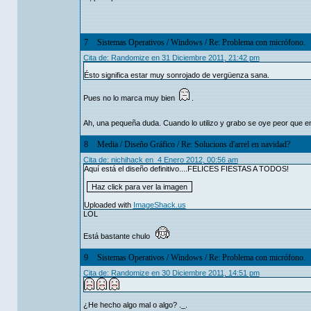
7
Sistemas Operativos
/
Windows
/
Re: Problema con micrófono.
Cita de: Randomize en 31 Diciembre 2011, 21:42 pm
Ésto significa estar muy sonrojado de vergüenza sana.
Pues no lo marca muy bien
.
Ah, una pequeña duda. Cuando lo utilizo y grabo se oye peor que en
8
Media
/
Diseño Gráfico
/
Re: Solucions d'arrel en navidad?
Cita de: nichihack en 4 Enero 2012, 00:56 am
Aquí está el diseño definitivo....FELICES FIESTAS A TODOS!
Uploaded with
ImageShack.us
LOL
Está bastante chulo
9
Sistemas Operativos
/
Windows
/
Re: Problema con micrófono.
Cita de: Randomize en 30 Diciembre 2011, 14:51 pm
¿He hecho algo mal o algo? ._.