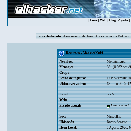
|
Foro
|
Web
|
Blog
|
Ayuda
|
Tema destacado
: ¿Eres usuario del foro? Ahora tienes un Bot con 
Resumen - MonzterKuki.
Nombre:
MonzterKuki.
Mensajes:
381 (0,062 por dí
Grupo:
Fecha de registro:
17 Noviembre 20
Última vez activo:
13 Julio 2015, 1
Email:
oculto
Web:
Desconectado
Estado actual:
Sexo:
Masculino
Ubicación:
Barrio Sesamo
Hora Local:
6 Agosto 2026, 0