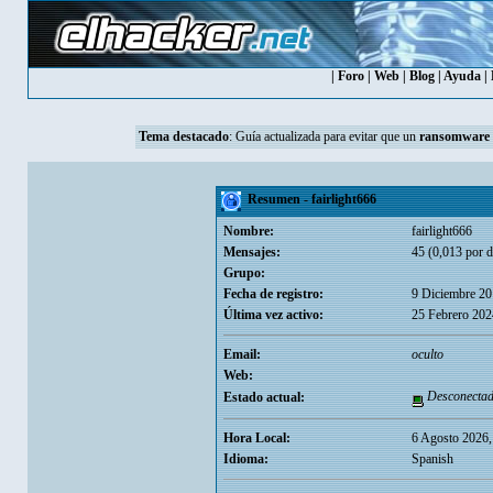
|
Foro
|
Web
|
Blog
|
Ayuda
|
Tema destacado
:
Guía actualizada para evitar que un
ransomware
Resumen - fairlight666
Nombre:
fairlight666
Mensajes:
45 (0,013 por d
Grupo:
Fecha de registro:
9 Diciembre 20
Última vez activo:
25 Febrero 202
Email:
oculto
Web:
Desconecta
Estado actual:
Hora Local:
6 Agosto 2026,
Idioma:
Spanish