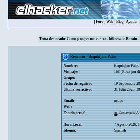
|
Foro
|
Web
|
Blog
|
Ayuda
|
Tema destacado
:
Como proteger una cartera - billetera de
Bitcoin
Resumen - Baquinjam Palas
Nombre:
Baquinjam Palas
Mensajes:
168 (0,023 por dí
Grupo:
Fecha de registro:
19 Septiembre 20
Última vez activo:
31 Julio 2026, 1
Email:
oculto
Web:
Desconectado
Estado actual:
Hora Local:
7 Agosto 2026, 
Idioma:
Spanish