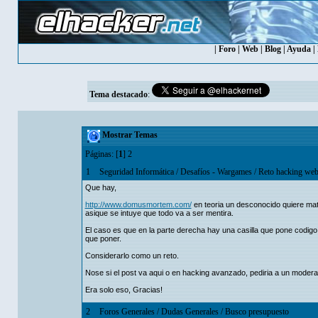
|
Foro
|
Web
|
Blog
|
Ayuda
|
Tema destacado
:
Mostrar Temas
Páginas: [
1
]
2
1
Seguridad Informática
/
Desafíos - Wargames
/
Reto hacking we
Que hay,
http://www.domusmortem.com/
en teoria un desconocido quiere mata
asique se intuye que todo va a ser mentira.
El caso es que en la parte derecha hay una casilla que pone codigo
que poner.
Considerarlo como un reto.
Nose si el post va aqui o en hacking avanzado, pediria a un modera
Era solo eso, Gracias!
2
Foros Generales
/
Dudas Generales
/
Busco presupuesto