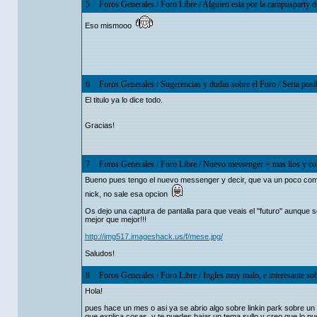
5
Foros Generales
/
Foro Libre
/
Alguien esta por la campusparty d
Eso mismooo
6
Foros Generales
/
Sugerencias y dudas sobre el Foro
/
Seria posi
El titulo ya lo dice todo.
Gracias!
7
Foros Generales
/
Foro Libre
/
Nuevo messenger = mas lios y com
Bueno pues tengo el nuevo messenger y decir, que va un poco como 
nick, no sale esa opcion
Os dejo una captura de pantalla para que veais el ''futuro'' aunque 
mejor que mejor!!!
http://img517.imageshack.us/f/mese.jpg/
Saludos!
8
Foros Generales
/
Foro Libre
/
Ingles muy malo, e interesante so
Hola!
pues hace un mes o asi ya se abrio algo sobre linkin park sobre un 
que explica cosas, y te puedes bajar un tema sullo y creo que lo pue