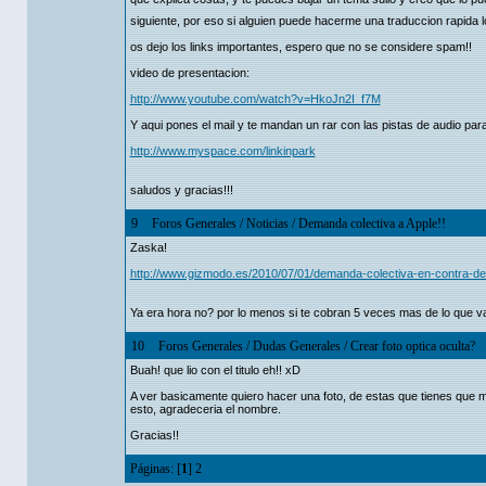
siguiente, por eso si alguien puede hacerme una traduccion rapida l
os dejo los links importantes, espero que no se considere spam!!
video de presentacion:
http://www.youtube.com/watch?v=HkoJn2I_f7M
Y aqui pones el mail y te mandan un rar con las pistas de audio par
http://www.myspace.com/linkinpark
saludos y gracias!!!
9
Foros Generales
/
Noticias
/
Demanda colectiva a Apple!!
Zaska!
http://www.gizmodo.es/2010/07/01/demanda-colectiva-en-contra-de-
Ya era hora no? por lo menos si te cobran 5 veces mas de lo que val
10
Foros Generales
/
Dudas Generales
/
Crear foto optica oculta?
Buah! que lio con el titulo eh!! xD
A ver basicamente quiero hacer una foto, de estas que tienes que mir
esto, agradeceria el nombre.
Gracias!!
Páginas: [
1
]
2