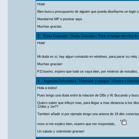
Hola!
Bien busco presupuesto de alguien que pueda diseñarme un login co
Mandarme MP o postear aqui.
Muchas gracias.
3
Foros Generales
/
Dudas Generales
/
Parar el tiempo del reloj d
Hola!
Mi duda es si, hay algun comando en windows, para parar su reloj, 
Muchas gracias!
P.D:bueno, espero que todo os vaya bien, por motivos de estudios,
4
Seguridad Informática
/
Materiales y equipos
/
Alcance y relacion
Hola a todos!
Pues tengo una duda entre la relacion de DBs y W. Bucando y busc
Quiero saber que influye mas, para llegar a mas distancia si los db
12dbs y 1w??
Tambien añadir si por ejemplo tengo una antena de 18 dbs conecta
nose si me explico bien, espero que me respondais,
Un saludo y sobretodo gracias!