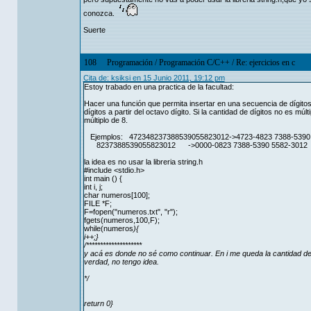
conozca.
Suerte
108
Programación
/
Programación C/C++
/
Re: ejercicios en c
Cita de: ksiksi en 15 Junio 2011, 19:12 pm
Estoy trabado en una practica de la facultad:
Hacer una función que permita insertar en una secuencia de dígitos l
dígitos a partir del octavo dígito. Si la cantidad de dígitos no es m
múltiplo de 8.
Ejemplos: 472348237388539055823012->4723-4823 7388-5390
8237388539055823012 ->0000-0823 7388-5390 5582-3012
la idea es no usar la libreria string.h
#include <stdio.h>
int main () {
int i, j;
char numeros[100];
FILE *F;
F=fopen("numeros.txt", "r");
fgets(numeros,100,F);
while(numeros
){
i++;}
/********************
y acá es donde no sé como continuar. En i me queda la cantidad de
verdad, no tengo idea.
*/
return 0}