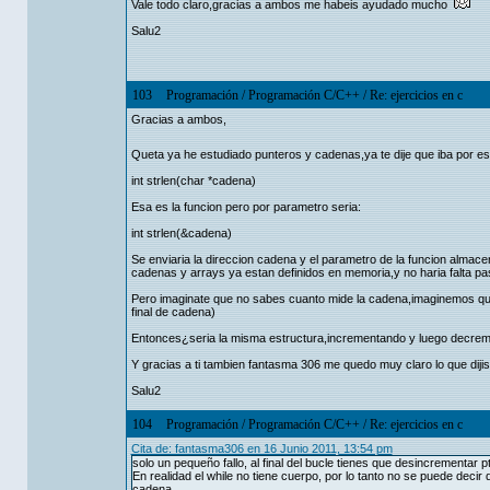
Vale todo claro,gracias a ambos me habeis ayudado mucho
Salu2
103
Programación
/
Programación C/C++
/
Re: ejercicios en c
Gracias a ambos,
Queta ya he estudiado punteros y cadenas,ya te dije que iba por 
int strlen(char *cadena)
Esa es la funcion pero por parametro seria:
int strlen(&cadena)
Se enviaria la direccion cadena y el parametro de la funcion almace
cadenas y arrays ya estan definidos en memoria,y no haria falta pas
Pero imaginate que no sabes cuanto mide la cadena,imaginemos que 
final de cadena)
Entonces¿seria la misma estructura,incrementando y luego decre
Y gracias a ti tambien fantasma 306 me quedo muy claro lo que dijis
Salu2
104
Programación
/
Programación C/C++
/
Re: ejercicios en c
Cita de: fantasma306 en 16 Junio 2011, 13:54 pm
solo un pequeño fallo, al final del bucle tienes que desincrementar pt
En realidad el while no tiene cuerpo, por lo tanto no se puede decir
cadena...