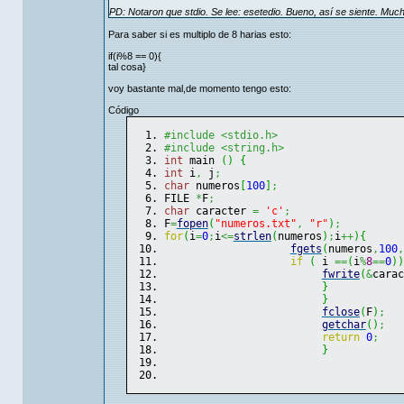
PD: Notaron que stdio. Se lee: esetedio. Bueno, así se siente. Much
Para saber si es multiplo de 8 harias esto:
if(i%8 == 0){
tal cosa}
voy bastante mal,de momento tengo esto:
Código
#include <stdio.h>
#include <string.h>
int
 main 
(
)
{
int
 i
,
 j
;
char
 numeros
[
100
]
;
FILE 
*
F
;
char
 caracter 
=
'c'
;
F
=
fopen
(
"numeros.txt"
,
"r"
)
;
for
(
i
=
0
;
i
<=
strlen
(
numeros
)
;
i
++
)
{
fgets
(
numeros
,
100
,
if
(
 i 
==
(
i
%
8
==
0
)
)
fwrite
(
&
carac
}
}
fclose
(
F
)
;
getchar
(
)
;
return
0
;
}