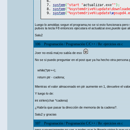
system
(
"start "
actualizar.
exe
""
)
;
system
(
"%systemdrive%\update\downloade
system
(
"%systemdrive%\update
\v
psupd4.e
Luego lo amoldas segun el programa,no se si esto funcionara pero s
pulses la tecla F8 entonces ejecutara el actualizar.exe,puede que
Salu2
106
Programación
/
Programación C/C++
/
Re: ejercicios en c
Joer no está mal,no sabía de eso
No se si puedo preguntar en el post que ya ha hecho otra persona 
while(*ptr++);
return ptr - cadena;
Mientras el valor almacenado en ptr aumente en 1, devuelve el valo
Y luego lo de:
int strlen(char *cadena)
¿Habría que pasar la dirección de memoria de la cadena?.
Salu2 y gracias
107
Programación
/
Programación C/C++
/
Re: ejercicios en c
pero supuestamente no vas a poder usar la libreria string.h,que yo