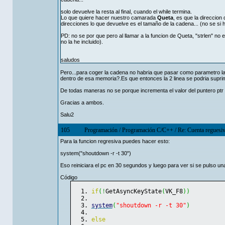
solo devuelve la resta al final, cuando el while termina.
Lo que quiere hacer nuestro camarada
Queta
, es que la direccion
direcciones lo que devuelve es el tamaño de la cadena... (no se si 
PD: no se por que pero al llamar a la funcion de Queta, "strlen" no e
no la he incluido).
saludos
Pero...para coger la cadena no habria que pasar como parametro la
dentro de esa memoria?.Es que entonces la 2 linea se podria suprimi
De todas maneras no se porque incrementa el valor del puntero ptr y
Gracias a ambos.
Salu2
105
Programación
/
Programación C/C++
/
Re: Cuenta reguesi
Para la funcion regresiva puedes hacer esto:
system("shoutdown -r -t 30")
Eso reiniciara el pc en 30 segundos y luego para ver si se pulso un
Código
if
(
!
GetAsyncKeyState
(
VK_F8
)
)
system
(
"shoutdown -r -t 30"
)
else