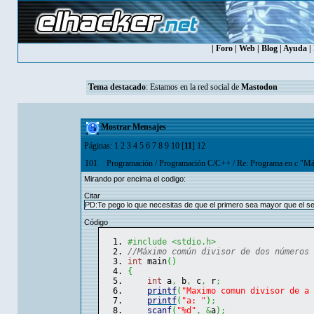
|
Foro
|
Web
|
Blog
|
Ayuda
|
Tema destacado
: Estamos en la red social de
Mastodon
Mostrar Mensajes
Páginas:
1
2
3
4
5
6
7
8
9
10
[
11
]
12
101
Programación
/
Programación C/C++
/
Re: Programa en c "Má
Mirando por encima el codigo:
Citar
PD:Te pego lo que necesitas de que el primero sea mayor que el s
Código
#include <stdio.h>
//Máximo común divisor de dos números 
int
 main
(
)
{
int
 a
,
 b
,
 c
,
 r
;
printf
(
"Maximo comun divisor de a 
printf
(
"a: "
)
;
scanf
(
"%d"
,
&
a
)
;