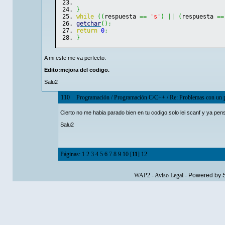
}
while
(
(
respuesta 
==
's'
)
||
(
respuesta 
==
getchar
(
)
;
return
0
;
}
A mi este me va perfecto.
Edito:mejora del codigo.
Salu2
110
Programación
/
Programación C/C++
/
Re: Problemas con un 
Cierto no me habia parado bien en tu codigo,solo lei scanf y ya pe
Salu2
Páginas:
1
2
3
4
5
6
7
8
9
10
[
11
]
12
WAP2
-
Aviso Legal
-
Powered by 