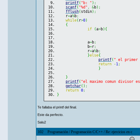
printf
(
"b: "
)
;
scanf
(
"%d"
,
&
b
)
;
fflush
(
stdin
)
;
    r
=
a
%
b
;
while
(
r
>
0
)
{
if
(
a
>
b
)
{
              a
=
b
;
              b
=
r
;
              r
=
a
%
b
;
}
else
{
printf
(
" el primer 
return
-
1
;
}
}
printf
(
"el maximo comun divisor es
getchar
(
)
;
return
0
;
}
Te fallaba el printf del final.
Este da perfecto.
Salu2
102
Programación
/
Programación C/C++
/
Re: ejercicios en c