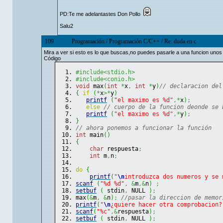
PD:Te me adelantastes Don Pollo
Salu2
109
Programación
/
Programación C/C++
/
Re: duda en c
Mira a ver si esto es lo que buscas,no puedes pasarle a una funcion unos
Código
#include<stdio.h>
#include<conio.h>
void
 max
(
int
*
x
,
int
*
y
)
// declaracion del
{
if
(
*
x
>*
y
)
printf
(
"el maximo es %d"
,*
x
)
;
else
// cuerpo de la funcion deonde se 
printf
(
"el maximo es %d"
,*
y
)
;
}
// ahora ponemos a funcionar la función
int
 main
(
)
{
char
 respuesta
;
int
 m
,
n
;
do
{
printf
(
"
\n
introduzca dos numeros y se 
scanf
(
"%d %d"
,
&
m
,&
n
)
;
setbuf
(
 stdin
,
 NULL 
)
;
max
(
&
m
,
&
n
)
;
//pasar la direccion de memor
printf
(
"
\n
¿quiere hacer otra comprobacion?
scanf
(
"%c"
,&
respuesta
)
;
setbuf
(
 stdin
,
 NULL 
)
;