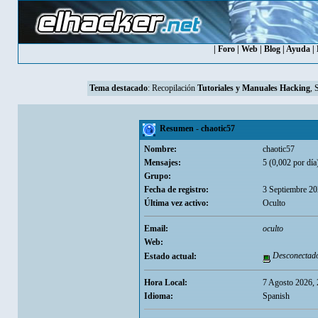
|
Foro
|
Web
|
Blog
|
Ayuda
|
Tema destacado
:
Recopilación
Tutoriales y Manuales Hacking
, 
Resumen - chaotic57
Nombre:
chaotic57
Mensajes:
5 (0,002 por día
Grupo:
Fecha de registro:
3 Septiembre 20
Última vez activo:
Oculto
Email:
oculto
Web:
Desconectad
Estado actual:
Hora Local:
7 Agosto 2026,
Idioma:
Spanish