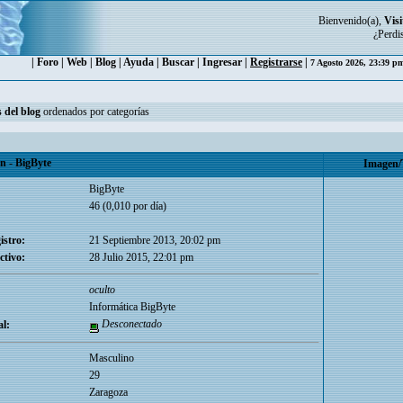
Bienvenido(a),
Visi
¿Perdi
|
Foro
|
Web
|
Blog
|
Ayuda
|
Buscar
|
Ingresar
|
Registrarse
|
7 Agosto 2026, 23:39 
 del blog
ordenados por categorías
 - BigByte
Imagen/
BigByte
46 (0,010 por día)
istro:
21 Septiembre 2013, 20:02 pm
ctivo:
28 Julio 2015, 22:01 pm
oculto
Informática BigByte
Desconectado
l:
Masculino
29
Zaragoza