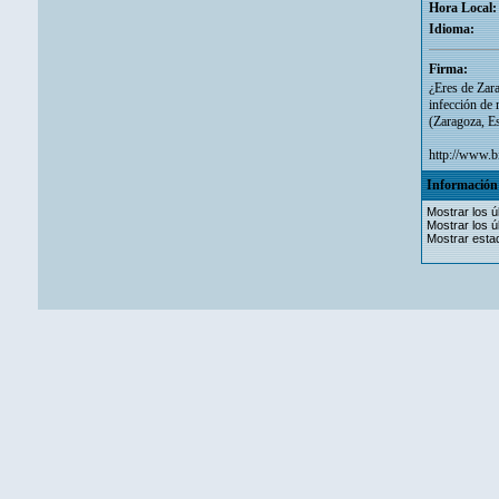
Hora Local:
Idioma:
Firma:
¿Eres de Zara
infección de 
(Zaragoza, E
http://www.b
Información 
Mostrar los ú
Mostrar los ú
Mostrar estad