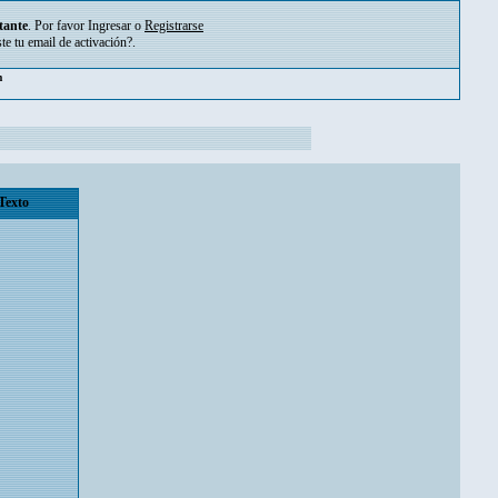
tante
. Por favor
Ingresar
o
Registrarse
ste tu
email de activación?
.
pm
Texto