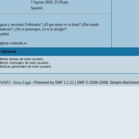
7 Agosto 2026, 23:39 pm
Spanish
goza y necesitas Ordenador? ¿El que tienes te va lento? ¿Has tenido
malware? ¡¡No te preocupes, yo te lo arreglo!!
spaña)
igbyte.webnode.es
Adicional:
ltimos temas de este usuario.
ltimos mensajes de este usuario.
ísticas generales de este usuario.
WAP2
-
Aviso Legal
-
Powered by SMF 1.1.21
|
SMF © 2006-2008, Simple Machines