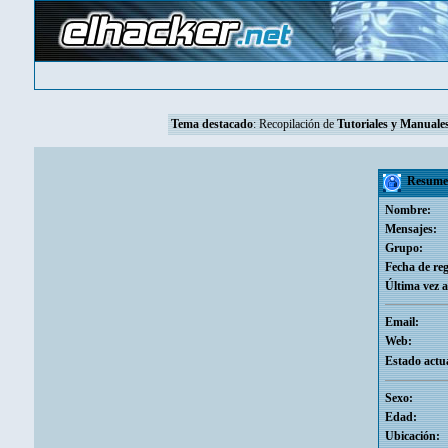
Tema destacado
: Recopilación de
Tutoriales y Manuales
Resumen
Nombre:
Mensajes:
Grupo:
Fecha de reg
Última vez a
Email:
Web:
Estado actua
Sexo:
Edad:
Ubicación: