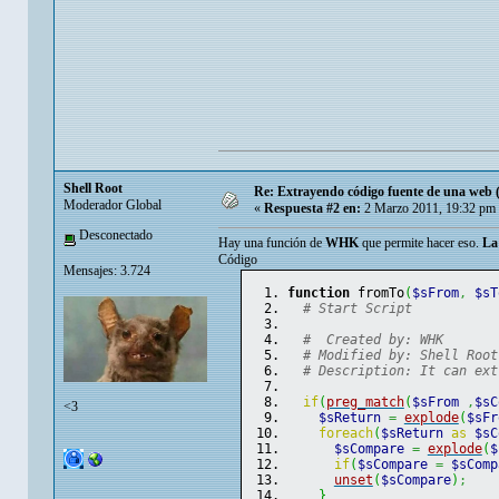
Shell Root
Re: Extrayendo código fuente de una web 
Moderador Global
«
Respuesta #2 en:
2 Marzo 2011, 19:32 pm
Desconectado
Hay una función de
WHK
que permite hacer eso.
La
Código
Mensajes: 3.724
function
 fromTo
(
$sFrom
,
$sT
# Start Script
#  Created by: WHK
# Modified by: Shell Root
# Description: It can ext
if
(
preg_match
(
$sFrom
,
$sC
<3
$sReturn
=
explode
(
$sFr
foreach
(
$sReturn
as
$sC
$sCompare
=
explode
(
$
if
(
$sCompare
=
$sComp
unset
(
$sCompare
)
;
}