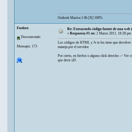
Outlook Masiva 1.0b [X] 100%
Feedeex
Re: Extrayendo código fuente de una web 
«
Respuesta #1 en:
2 Marzo 2011, 18:28 pm
Desconectado
Los códigos de HTML y Js te los tiene que devolver s
Mensajes: 173
maneja por el servidor.
Por cierto, en firefox o alguno click derecho -> Ver c
que decir xD.