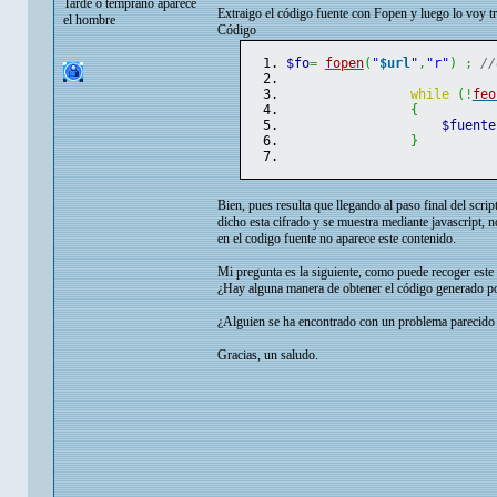
Tarde o temprano aparece
Extraigo el código fuente con Fopen y luego lo voy tr
el hombre
Código
$fo
=
fopen
(
"
$url
"
,
"r"
)
;
//
while
(
!
feo
{
$fuente
}
Bien, pues resulta que llegando al paso final del scr
dicho esta cifrado y se muestra mediante javascript, 
en el codigo fuente no aparece este contenido.
Mi pregunta es la siguiente, como puede recoger est
¿Hay alguna manera de obtener el código generado po
¿Alguien se ha encontrado con un problema parecido 
Gracias, un saludo.