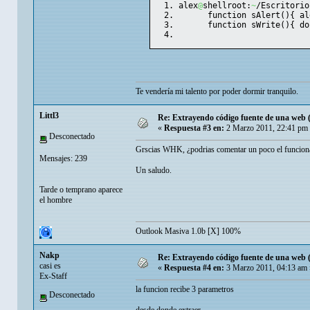
alex
@
shellroot:
~
/Escritorio
      function sAlert
(
)
{
 al
      function sWrite
(
)
{
 do
Te vendería mi talento por poder dormir tranquilo.
Littl3
Re: Extrayendo código fuente de una web 
«
Respuesta #3 en:
2 Marzo 2011, 22:41 pm
Desconectado
Grscias WHK, ¿podrias comentar un poco el funciona
Mensajes: 239
Un saludo.
Tarde o temprano aparece
el hombre
Outlook Masiva 1.0b [X] 100%
Nakp
Re: Extrayendo código fuente de una web 
casi es
«
Respuesta #4 en:
3 Marzo 2011, 04:13 am 
Ex-Staff
la funcion recibe 3 parametros
Desconectado