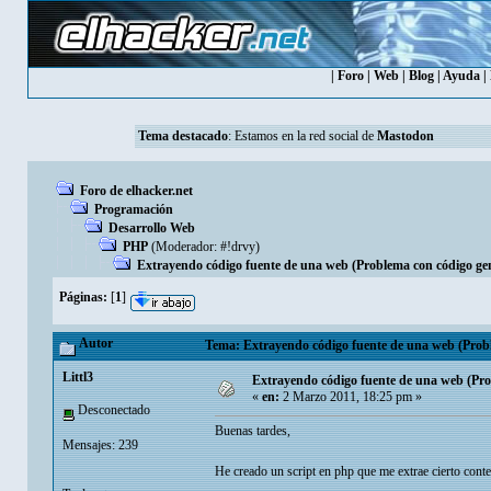
|
Foro
|
Web
|
Blog
|
Ayuda
|
Tema destacado
: Estamos en la red social de
Mastodon
Foro de elhacker.net
Programación
Desarrollo Web
PHP
(Moderador:
#!drvy
)
Extrayendo código fuente de una web (Problema con código ge
Páginas:
[
1
]
Autor
Tema: Extrayendo código fuente de una web (Probl
Littl3
Extrayendo código fuente de una web (Pro
«
en:
2 Marzo 2011, 18:25 pm »
Desconectado
Buenas tardes,
Mensajes: 239
He creado un script en php que me extrae cierto cont