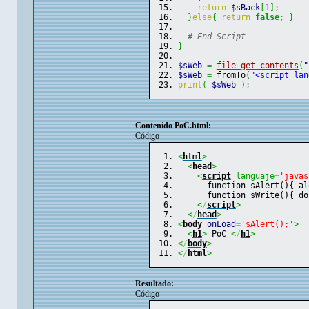
return
$sBack
[
1
]
;
}
else
{
return
false
;
}
# End Script
}
$sWeb
=
file_get_contents
(
"
$sWeb
=
 fromTo
(
"<script lan
print
(
$sWeb
)
;
Contenido PoC.html:
Código
<
html
>
<
head
>
<
script
 languaje
=
'javas
      function sAlert(){ al
      function sWrite(){ do
<
/
script
>
<
/
head
>
<
body
onLoad
=
'sAlert();'
>
<
h1
>
 PoC 
<
/
h1
>
<
/
body
>
<
/
html
>
Resultado:
Código