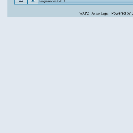
Programación C/C++
WAP2
-
Aviso Legal
-
Powered by 