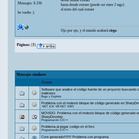
desde donde extraer
Mensajes: 6.336
hasta donde extraer (puede ser entre 2 tags)
el texto del cual extraer
he vuelto :)
Ojo por ojo, y el mundo acabará
ciego
.
Páginas:
[
1
]
Mensajes similares
Asunto
Software que analice el código fuente de un proyecto buscando 
malicioso
Bugs y Exploits
Problema con el molesto bloque de código generado en SharpDe
.NET (C#, VB.NET, ASP)
MOVIDO: Problema con el molesto bloque de código generado e
SharpDevelop
Programación C/C++
Problema al pegar codigo en el foro
Programación C/C++
Core generado!!!!!!!! Problema con programa