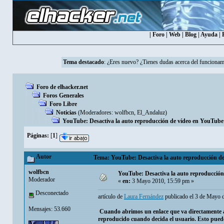
|
Foro
|
Web
|
Blog
|
Ayuda
|
Tema destacado
:
¿Eres nuevo? ¿Tienes dudas acerca del funcionam
Foro de elhacker.net
Foros Generales
Foro Libre
Noticias
(Moderadores:
wolfbcn
,
El_Andaluz
)
YouTube: Desactiva la auto reproducción de vídeo en YouTube
Páginas:
[
1
]
Autor
Tema: YouTube: Desactiva la auto reproducción de
wolfbcn
YouTube: Desactiva la auto reproducció
Moderador
«
en:
3 Mayo 2010, 15:59 pm »
Desconectado
artículo de
Laura Fernández
publicado el 3 de Mayo 
Mensajes: 53.660
Cuando abrimos un enlace que va directamente 
reproducido cuando decida el usuario. Esto puede