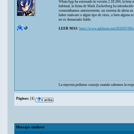
WhatsApp ha estrenado la versión 2.18.204, la beta má
habitual, la firma de Mark Zuckerberg ha introducid
comentábamos anteriormente, un sistema de alerta en 
haber malware o algún tipo de virus, o bien alguna es
no es demasiado fiable.
LEER MAS
:
https://www.adslzone.net/2018/07/06/
La mayoria pedimos consejo cuando sabemos la respu
Páginas:
[
1
]
Mensajes similares