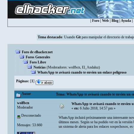
|
Foro
|
Web
|
Blog
|
Ayuda
|
Tema destacado
:
Usando
Git
para manipular el directorio de trabaj
Foro de elhacker.net
Foros Generales
Foro Libre
Noticias
(Moderadores:
wolfbcn
,
El_Andaluz
)
WhatsApp te avisará cuando te envíen un enlace peligroso
Páginas:
[
1
]
Autor
Tema: WhatsApp te avisará cuando te envíen un enl
wolfbcn
WhatsApp te avisará cuando te envíen un
Moderador
«
en:
6 Julio 2018, 14:57 pm »
Desconectado
WhatsApp incluirá próximamente una interesante nove
últimos meses. Según se ha podido ver en la versión 
Mensajes: 53.660
un sistema de alerta para los enlaces sospechosos, es 