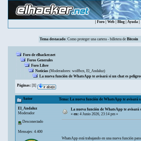
|
Foro
|
Web
|
Blog
|
Ayuda
|
Tema destacado
:
Como proteger una cartera - billetera de
Bitcoin
Foro de elhacker.net
Foros Generales
Foro Libre
Noticias
(Moderadores:
wolfbcn
,
El_Andaluz
)
La nueva función de WhatsApp te avisará si un chat es peligro
Páginas:
[
1
]
Autor
Tema: La nueva función de WhatsApp te avisará si 
El_Andaluz
La nueva función de WhatsApp te avisará si
Moderador
«
en:
4 Junio 2026, 23:14 pm »
Desconectado
Mensajes: 4.400
WhatsApp está trabajando en una nueva función para 