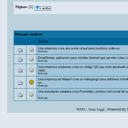
Páginas:
[
1
]
Mensajes similares
Asunto
Una empresa crea una novia virtual para hombres solteros
Noticias
DroidSheep, aplicacion para móviles Android que permite robar 
Noticias
Una empresa onubense crea un código QR que está destinado a
vidas
Noticias
Una empresa de Mataró crea un videojuego para teléfonos móvil
en ...
Noticias
Una estudiante catalana crea Prometteo, primera red social de t
....
Noticias
WAP2
-
Aviso Legal
-
Powered by 