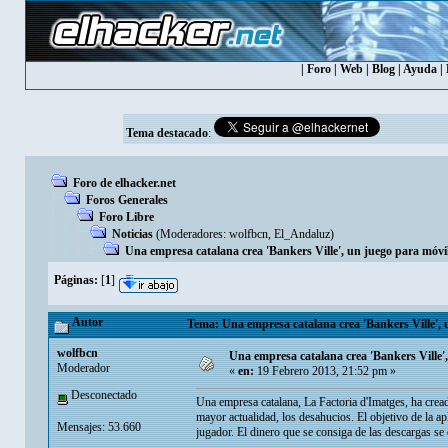
|
Foro
|
Web
|
Blog
|
Ayuda
|
Tema destacado
:
Foro de elhacker.net
Foros Generales
Foro Libre
Noticias
(Moderadores:
wolfbcn
,
El_Andaluz
)
Una empresa catalana crea 'Bankers Ville', un juego para móvil
Páginas:
[
1
]
Autor
Tema: Una empresa catalana crea 'Bankers Ville', u
wolfbcn
Una empresa catalana crea 'Bankers Ville',
Moderador
«
en:
19 Febrero 2013, 21:52 pm »
Desconectado
Una empresa catalana, La Factoria d'Imatges, ha crea
mayor actualidad, los desahucios. El objetivo de la ap
Mensajes: 53.660
jugador. El dinero que se consiga de las descargas s