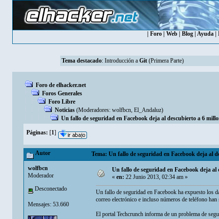
|
Foro
|
Web
|
Blog
|
Ayuda
|
Tema destacado
:
Introducción a
Git
(Primera Parte)
Foro de elhacker.net
Foros Generales
Foro Libre
Noticias
(Moderadores:
wolfbcn
,
El_Andaluz
)
Un fallo de seguridad en Facebook deja al descubierto a 6 mill
Páginas:
[
1
]
Autor
Tema: Un fallo de seguridad en Facebook deja al de
wolfbcn
Un fallo de seguridad en Facebook deja al 
Moderador
«
en:
22 Junio 2013, 02:34 am »
Desconectado
Un fallo de seguridad en Facebook ha expuesto los dat
correo electrónico e incluso números de teléfono han 
Mensajes: 53.660
El portal Techcrunch informa de un problema de segu