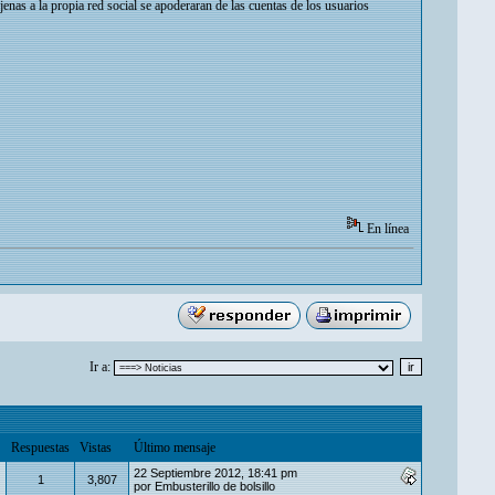
enas a la propia red social se apoderaran de las cuentas de los usuarios
En línea
Ir a:
Respuestas
Vistas
Último mensaje
22 Septiembre 2012, 18:41 pm
1
3,807
por
Embusterillo de bolsillo