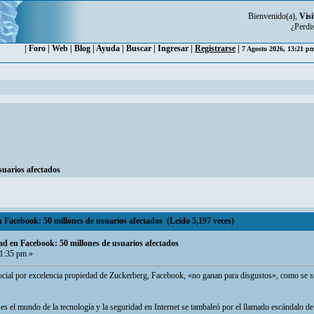
Bienvenido(a),
Visi
¿Perdi
|
Foro
|
Web
|
Blog
|
Ayuda
|
Buscar
|
Ingresar
|
Registrarse
|
7 Agosto 2026, 13:21 
suarios afectados
 Facebook: 50 millones de usuarios afectados (Leído 5,197 veces)
ad en Facebook: 50 millones de usuarios afectados
1:35 pm »
social por excelencia propiedad de Zuckerberg, Facebook, «no ganan para disgustos», como se s
s el mundo de la tecnología y la seguridad en Internet se tambaleó por el llamado escándalo de