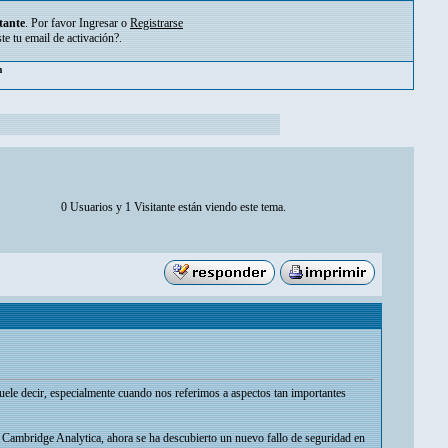
tante
. Por favor
Ingresar
o
Registrarse
ste tu
email de activación?
.
pm
0 Usuarios y 1 Visitante están viendo este tema.
uele decir, especialmente cuando nos referimos a aspectos tan importantes
 Cambridge Analytica, ahora se ha descubierto un nuevo fallo de seguridad en