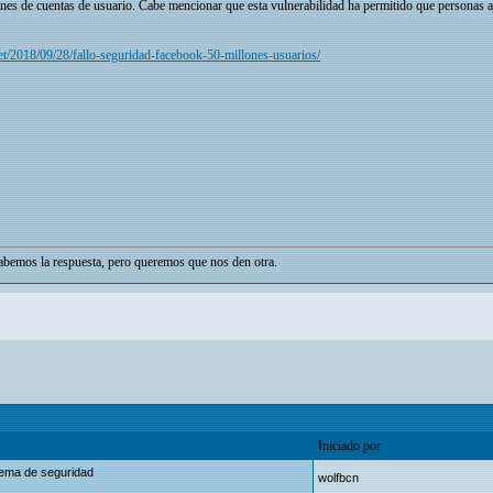
lones de cuentas de usuario. Cabe mencionar que esta vulnerabilidad ha permitido que personas aj
et/2018/09/28/fallo-seguridad-facebook-50-millones-usuarios/
bemos la respuesta, pero queremos que nos den otra.
Iniciado por
blema de seguridad
wolfbcn