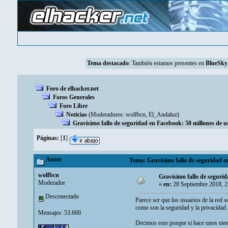
Tema destacado
: También estamos presentes en
BlueSky
Foro de elhacker.net
Foros Generales
Foro Libre
Noticias
(Moderadores:
wolfbcn
,
El_Andaluz
)
Gravísimo fallo de seguridad en Facebook: 50 millones de u
Páginas:
[
1
]
Autor
Tema: Gravísimo fallo de seguridad en
wolfbcn
Gravísimo fallo de segurid
Moderador
«
en:
28 Septiembre 2018, 2
Desconectado
Parece ser que los usuarios de la red 
como son la seguridad y la privacidad.
Mensajes: 53.660
Decimos esto porque si hace unos mese