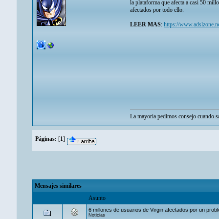
la plataforma que afecta a casi 50 mil
afectados por todo ello.
LEER MAS
:
https://www.adslzone.n
La mayoria pedimos consejo cuando sa
Páginas:
[
1
]
Mensajes similares
Asunto
6 millones de usuarios de Virgin afectados por un pro
Noticias