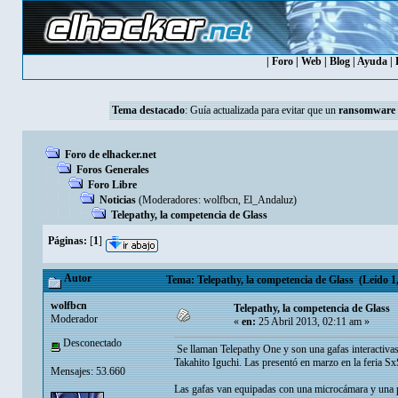
|
Foro
|
Web
|
Blog
|
Ayuda
|
Tema destacado
:
Guía actualizada para evitar que un
ransomware
Foro de elhacker.net
Foros Generales
Foro Libre
Noticias
(Moderadores:
wolfbcn
,
El_Andaluz
)
Telepathy, la competencia de Glass
Páginas:
[
1
]
Autor
Tema: Telepathy, la competencia de Glass (Leído 1,
wolfbcn
Telepathy, la competencia de Glass
Moderador
«
en:
25 Abril 2013, 02:11 am »
Desconectado
Se llaman Telepathy One y son una gafas interactivas
Takahito Iguchi. Las presentó en marzo en la feria 
Mensajes: 53.660
Las gafas van equipadas con una microcámara y una p