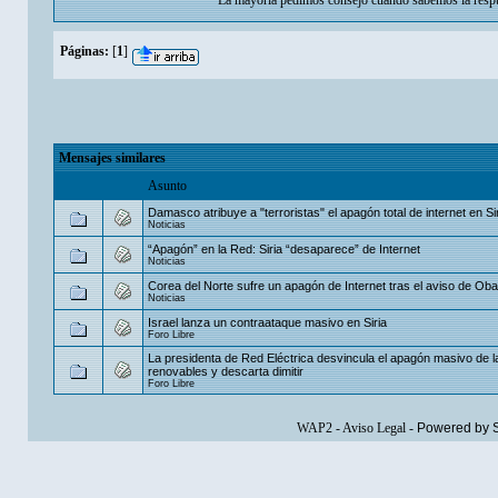
La mayoria pedimos consejo cuando sabemos la respu
Páginas:
[
1
]
Mensajes similares
Asunto
Damasco atribuye a "terroristas" el apagón total de internet en Si
Noticias
“Apagón” en la Red: Siria “desaparece” de Internet
Noticias
Corea del Norte sufre un apagón de Internet tras el aviso de Ob
Noticias
Israel lanza un contraataque masivo en Siria
Foro Libre
La presidenta de Red Eléctrica desvincula el apagón masivo de l
renovables y descarta dimitir
Foro Libre
WAP2
-
Aviso Legal
-
Powered by 