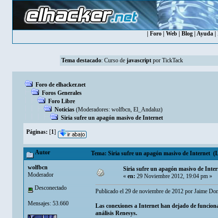
|
Foro
|
Web
|
Blog
|
Ayuda
|
Tema destacado
:
Curso de
javascript
por TickTack
Foro de elhacker.net
Foros Generales
Foro Libre
Noticias
(Moderadores:
wolfbcn
,
El_Andaluz
)
Siria sufre un apagón masivo de Internet
Páginas:
[
1
]
Autor
Tema: Siria sufre un apagón masivo de Internet (L
wolfbcn
Siria sufre un apagón masivo de Inter
Moderador
«
en:
29 Noviembre 2012, 19:04 pm »
Desconectado
Publicado el 29 de noviembre de 2012 por Jaime D
Mensajes: 53.660
Las conexiones a Internet han dejado de funciona
análisis Renesys.