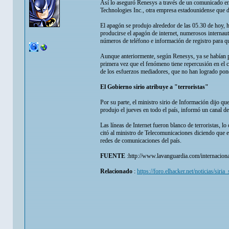
Así lo aseguró Renesys a través de un comunicado en
Technologies Inc., otra empresa estadounidense que di
El apagón se produjo alrededor de las 05.30 de hoy, ho
producirse el apagón de internet, numerosos internautas
números de teléfono e información de registro para qu
Aunque anteriormente, según Renesys, ya se habían pro
primera vez que el fenómeno tiene repercusión en el co
de los esfuerzos mediadores, que no han logrado pone
El Gobierno sirio atribuye a "terroristas"
Por su parte, el ministro sirio de Información dijo que
produjo el jueves en todo el país, informó un canal de 
Las líneas de Internet fueron blanco de terroristas, lo 
citó al ministro de Telecomunicaciones diciendo que e
redes de comunicaciones del país.
FUENTE
:http://www.lavanguardia.com/internacion
Relacionado
:
https://foro.elhacker.net/noticias/