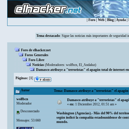
|
Foro
|
Web
|
Blog
|
Ayuda
|
Tema destacado
:
Sigue las noticias más importantes de seguridad i
Foro de elhacker.net
Foros Generales
Foro Libre
Noticias
(Moderadores:
wolfbcn
,
El_Andaluz
)
Damasco atribuye a "terroristas" el apagón total de internet en
Páginas:
[
1
]
Autor
Tema: Damasco atribuye a "terroristas" el apagón t
wolfbcn
Damasco atribuye a "terroristas" el apagón
Moderador
«
en:
1 Diciembre 2012, 01:51 am »
Desconectado
Washington (Agencias).- Más del 90% del territori
según indicó la compañía estadounidense de contro
Mensajes: 53.660
mundo.