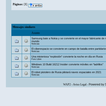
Páginas:
[
1
]
Mensajes similares
Asunto
Samsung bate a Nokia y se convierte en el mayor fabricante de m
mundo
Noticias
El ciberespacio se convierte en campo de batalla entre partidarios
Noticias
Una misteriosa “explosión” convierte la noche en día en Rusia
Foro Libre
Windows 10 Build 16212 Insider convierte móviles en “ladrillos”
Noticias
El robot pistolero de Rusia pilotará naves espaciales en 2021
Noticias
WAP2
-
Aviso Legal
-
Powered by 