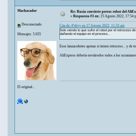
Machacador
Re: Rusia convierte perros robot del AliE
«
Respuesta #3 en:
25 Agosto 2022, 17:54 
Desconectado
Cita de: #!drvy en 17 Agosto 2022, 11:33 am
Solo viendo lo que sufre el robot por el retroceso d
Mensajes: 5.035
dañando el equipo en el proceso...
Esos lanzacohetes apenas si tienen retroceso... y de t
AliExpress debería enviárselos todos a los ucranianos
El original...