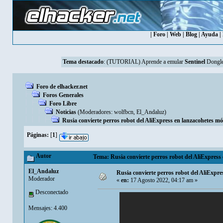
|
Foro
|
Web
|
Blog
|
Ayuda
|
Tema destacado
:
(TUTORIAL) Aprende a emular
Sentinel
Dongle
Foro de elhacker.net
Foros Generales
Foro Libre
Noticias
(Moderadores:
wolfbcn
,
El_Andaluz
)
Rusia convierte perros robot del AliExpress en lanzacohetes mó
Páginas:
[
1
]
Autor
Tema: Rusia convierte perros robot del AliExpress 
El_Andaluz
Rusia convierte perros robot del AliExpre
Moderador
«
en:
17 Agosto 2022, 04:17 am »
Desconectado
Mensajes: 4.400